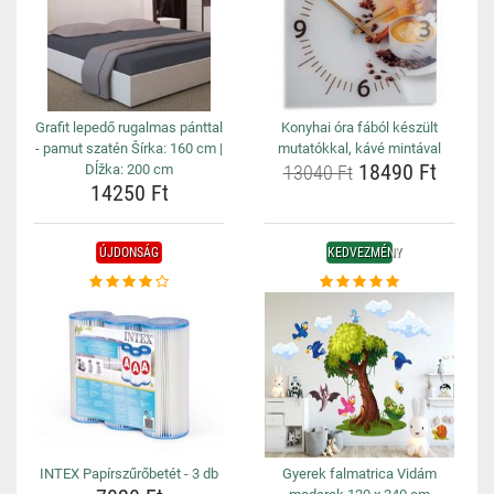
Grafit lepedő rugalmas pánttal
Konyhai óra fából készült
- pamut szatén Šírka: 160 cm |
mutatókkal, kávé mintával
18490 Ft
Dĺžka: 200 cm
13040 Ft
14250 Ft
ÚJDONSÁG
KEDVEZMÉNY
INTEX Papírszűrőbetét - 3 db
Gyerek falmatrica Vidám