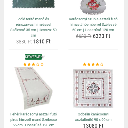
Zöld terítő manó és
Karácsonyi szürke asztali futó
rénszarvas hímzéssel
hímzett hóemberrel Szélessé
Szélessé 35 cm | Hossza: 50
60 cm | Hosszúsá 120 cm
6320 Ft
cm
6630 Ft
1810 Ft
3830 Ft
KEDVEZMÉNY
Fehér karácsonyi asztali futó
Gobelin karácsonyi
piros hímzett manó Szélessé
asztalterítő 90 x 90 cm
13080 Ft
55 cm | Hosszúsá 120 cm