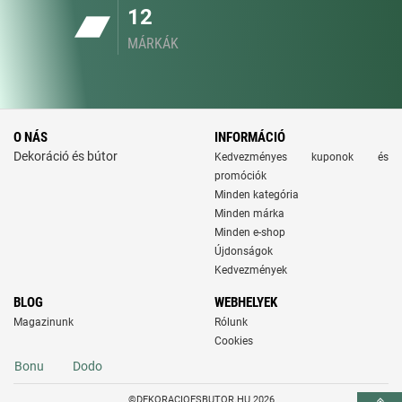
12
MÁRKÁK
O NÁS
INFORMÁCIÓ
Dekoráció és bútor
Kedvezményes kuponok és
promóciók
Minden kategória
Minden márka
Minden e-shop
Újdonságok
Kedvezmények
BLOG
WEBHELYEK
Magazinunk
Rólunk
Cookies
Bonu
Dodo
©DEKORACIOESBUTOR.HU 2026