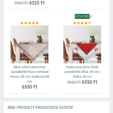
6320 Ft
9900 Ft
KEDVEZMÉNY
Bézs színű karácsonyi
Karácsonyi piros-fehér
asztalterítő finom mintával
asztalterítő Šířka: 85 cm |
Hossz: 85 cm | Szélessé 85
Délka: 85 cm
6550 Ft
cm
9660 Ft
6550 Ft
INNE PRODUKTY PRODUCENTA OSTATNÍ