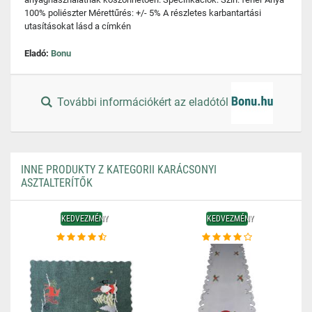
100% poliészter Mérettűrés: +/- 5% A részletes karbantartási
utasításokat lásd a címkén
Eladó:
Bonu
További információkért az eladótól
INNE PRODUKTY Z KATEGORII KARÁCSONYI
ASZTALTERÍTŐK
KEDVEZMÉNY
KEDVEZMÉNY