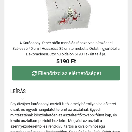
A Karácsonyi fehér stóla manó és rénszarvas hímzéssel
Szélessé 40 cm | Hosszúsá 85 cm terméket a Ostatní gyártótól a
DekoracioesButor.hu oldalon 5190 Ft - ért találja.
5190 Ft
Ellenőrizd az elérhetőséget
LEÍRÁS
Egy dizájner karácsonyi asztali futó, amely bármilyen belső teret
díszít, és egyedi hangulatot teremt az asztalnál. Egyedi
mintázatának köszönhetően az asztalterítő további fényt kap, és
kiváló asztalkompozíciót hoz létre. Megvédi az asztalt a
szennyeződésektől és rendkívül tartós a kiváló minőségű
anyaghasználatnak köszönhetően. Specifikációk: Szín: fehér Anya