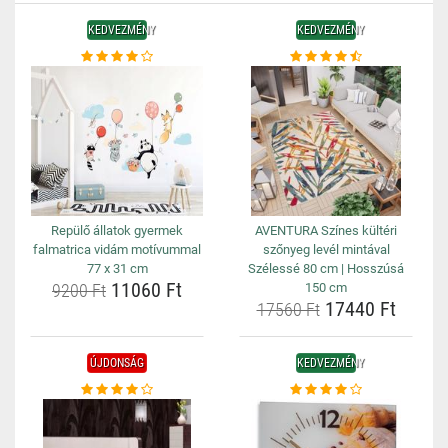
KEDVEZMÉNY
KEDVEZMÉNY
Repülő állatok gyermek
AVENTURA Színes kültéri
falmatrica vidám motívummal
szőnyeg levél mintával
77 x 31 cm
Szélessé 80 cm | Hosszúsá
11060 Ft
9200 Ft
150 cm
17440 Ft
17560 Ft
ÚJDONSÁG
KEDVEZMÉNY