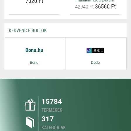
7020 Ft
madarak 120 x 240 cm
36560 Ft
42940 Ft
KEDVENC E-BOLTOK
Bonu
Dodo
15784
TERMÉKEK
317
KATEGÓRIÁK