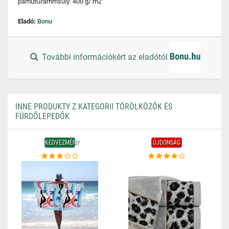
pamutGrammsúly: 400 g/ m2
Eladó:
Bonu
További információkért az eladótól
INNE PRODUKTY Z KATEGORII TÖRÖLKÖZŐK ÉS
FÜRDŐLEPEDŐK
KEDVEZMÉNY
ÚJDONSÁG