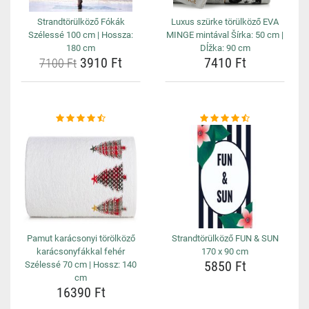
Strandtörülköző Fókák
Luxus szürke törülköző EVA
Szélessé 100 cm | Hossza:
MINGE mintával Šírka: 50 cm |
180 cm
Dĺžka: 90 cm
3910 Ft
7410 Ft
7100 Ft
Pamut karácsonyi törölköző
Strandtörülköző FUN & SUN
karácsonyfákkal fehér
170 x 90 cm
5850 Ft
Szélessé 70 cm | Hossz: 140
cm
16390 Ft