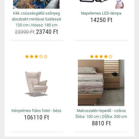
Kék csúszásgátló szőnyeg
Napelemes LED-lámpa
14250 Ft
absztrakt mintával Szélessé
120 cm | Hossz: 180 cm
23740 Ft
23390 Ft
Kényelmes füles fotel - bézs
Makoszatén lepedő - csíkos
106110 Ft
Šírka: 100 cm | Dĺžka: 200 cm
8810 Ft