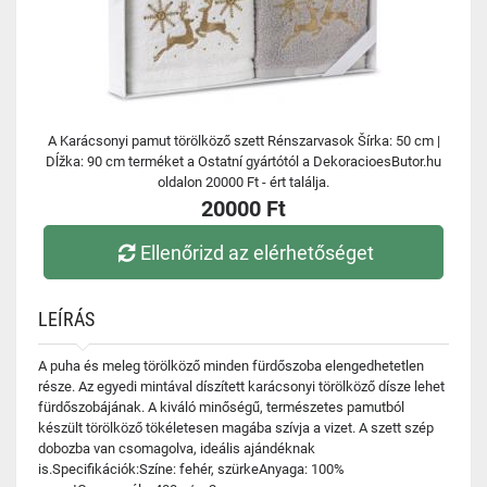
A Karácsonyi pamut törölköző szett Rénszarvasok Šírka: 50 cm |
Dĺžka: 90 cm terméket a Ostatní gyártótól a DekoracioesButor.hu
oldalon 20000 Ft - ért találja.
20000 Ft
Ellenőrizd az elérhetőséget
LEÍRÁS
A puha és meleg törölköző minden fürdőszoba elengedhetetlen
része. Az egyedi mintával díszített karácsonyi törölköző dísze lehet
fürdőszobájának. A kiváló minőségű, természetes pamutból
készült törölköző tökéletesen magába szívja a vizet. A szett szép
dobozba van csomagolva, ideális ajándéknak
is.Specifikációk:Színe: fehér, szürkeAnyaga: 100%