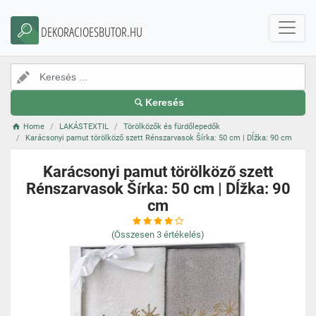
DEKORACIOESBUTOR.HU
Keresés
Home
LAKÁSTEXTIL
Törölközők és fürdőlepedők
Karácsonyi pamut törölköző szett Rénszarvasok Šírka: 50 cm | Dĺžka: 90 cm
Karácsonyi pamut törölköző szett
Rénszarvasok Šírka: 50 cm | Dĺžka: 90
cm
(Összesen
3
értékelés)