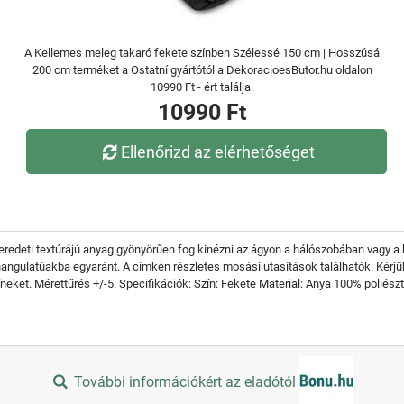
A Kellemes meleg takaró fekete színben Szélessé 150 cm | Hosszúsá
200 cm terméket a Ostatní gyártótól a DekoracioesButor.hu oldalon
10990 Ft - ért találja.
10990 Ft
Ellenőrizd az elérhetőséget
redeti textúrájú anyag gyönyörűen fog kinézni az ágyon a hálószobában vagy a k
hangulatúakba egyaránt. A címkén részletes mosási utasítások találhatók. Kérj
íneket. Mérettűrés +/-5. Specifikációk: Szín: Fekete Material: Anya 100% poliészt
További információkért az eladótól