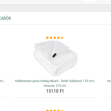
AKARÓK
m |
Kellemesen puha meleg takaró - fehér Szélessé 170 cm |
Ke
Hossza: 210 cm
15110 Ft