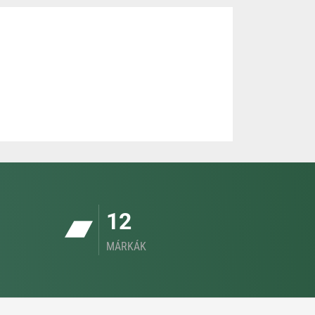
12
MÁRKÁK