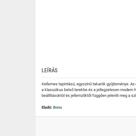
LEÍRÁS
Kellemes tapintású, egyszínű takarók gyűjteménye. Az e
a klasszikus belső terekbe és a jellegzetesen modern 
beállításoktól és jellemzőktől függően jeleníti meg a sz
Eladó:
Bonu