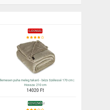
ÚJDONSÁG
llemesen puha meleg takaró - bézs Szélessé 170 cm |
Hossza: 210 cm
14020 Ft
KEDVEZMÉNY