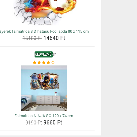
Gyerek falmatrica 3 D hatású Focilabda 80 x 115 cm
14640 Ft
15180 Ft
KEDVEZMÉNY
Falmatrica NINJA GO 120 x 74 cm
9660 Ft
9190 Ft