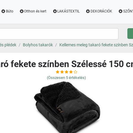
Búto
Otthon és kert
LAKÁSTEXTIL
DEKORÁCIÓK
SZŐN
és plédek
Bolyhos takarók
Kellemes meleg takaró fekete színben S
ró fekete színben Szélessé 150 
(Összesen
5
értékelés)