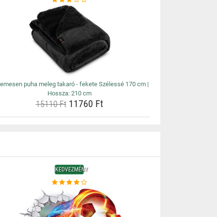
lemesen puha meleg takaró - fekete Szélessé 170 cm |
Hossza: 210 cm
11760 Ft
15110 Ft
KEDVEZMÉNY