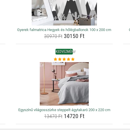
Gyerek falmatrica Hegyek és hőlégballonok 100 x 200 cm
30150 Ft
30970 Ft
KEDVEZMÉNY
Egyszínű világosszürke steppelt ágytakaró 200 x 220 cm
14720 Ft
13470 Ft