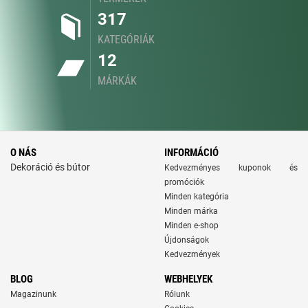
317
KATEGÓRIÁK
12
MÁRKÁK
O NÁS
INFORMÁCIÓ
Dekoráció és bútor
Kedvezményes kuponok és
promóciók
Minden kategória
Minden márka
Minden e-shop
Újdonságok
Kedvezmények
BLOG
WEBHELYEK
Magazinunk
Rólunk