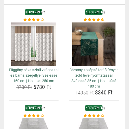
KEDVEZMÉNY
KEDVEZMÉNY
Függöny bézs színű virágokkal
Bársony középső terítő fényes
és barna szegéllyel Szélessé
zöld levélnyomtatással
160 cm | Hossza: 250 cm
Szélessé 35 cm | Hosszúsá
5780 Ft
8730 Ft
180 cm
8340 Ft
14950 Ft
KEDVEZMÉNY
KEDVEZMÉNY