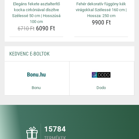
Elegáns fekete asztalterítő
Fehér dekoratív függöny kék
kocka cirkóniával díszítve
virágokkal Szélessé 160 cm |
Szélessé 50 cm | Hosszúsá
Hossza: 250 cm
9900 Ft
100 cm
6090 Ft
6710 Ft
KEDVENC E-BOLTOK
Bonu
Dodo
15784
TERMÉKEK