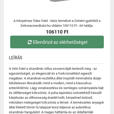
A Kényelmes füles fotel - bézs terméket a Ostatní gyártótól a
DekoracioesButor.hu oldalon 106110 Ft - ért találja.
106110 Ft
Ellenőrizd az elérhetőséget
LEÍRÁS
A Velo fotel a skandináv stílus esszenciáját testesíti meg - az
egyszerűséget, az eleganciát és a funkcionalitást egyesíti
magában. A skandináv esztétika által inspirált minimalista dizájn
tökéletesen illeszkedik mind a modern, mind a klasszikus
enteriőrökhöz. Lágy vonalvezetése és semleges színárnyalata bájt
és időtlenséget kölcsönöz. A puha tapintású szövetekből készült
kárpitozás az otthonosság érzetét kelti, kényelmet biztosít,
miközben melegséget kölcsönöz a térnek. A természetes anyagok
által ihletett tömör fa talapzat teszi teljessé az autentikus
skandináv hangulatot. A magas háttámla és az oldaltámlák