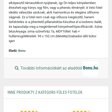
elképesztő támasztékot nyújtanak, így Ön teljes kényelemben
élvezheti egy könyv, egy film, vagy a pihenés élményét. A Velo fotel
ideális választás azoknak, akik harmonikus és elegáns otthonra
vágynak. Ez a fotel nem csak egy stílusos kiegészítő, hanem
befektetés is a pihentető pillanatokba.Készítse el a kedvenc italát,
és tapasztalja meg a megérdemelt kényelmet!Specifikációk: Színe:
bézsAnyaga: sima szövetVáz: fa, MDFTöltet: hab +
hullámrugóMéretek: 95 x 102 cm (MéxMa)Szabadon álló bútor:
igen
Eladó:
Bonu
További információkért az eladótól
INNE PRODUKTY Z KATEGORII FÜLES FOTELEK