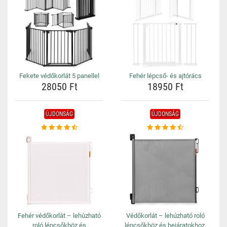
Fekete védőkorlát 5 panellel
Fehér lépcső- és ajtórács
28050 Ft
18950 Ft
ÚJDONSÁG
ÚJDONSÁG
Fehér védőkorlát – lehúzható
Védőkorlát – lehúzható roló
roló lépcsőkhöz és
lépcsőkhöz és bejáratokhoz,