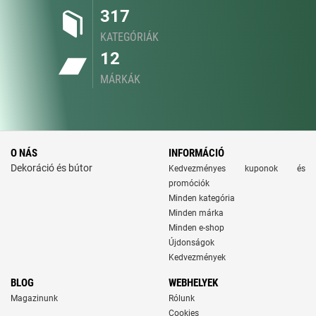
317
KATEGÓRIÁK
12
MÁRKÁK
O NÁS
INFORMÁCIÓ
Dekoráció és bútor
Kedvezményes kuponok és
promóciók
Minden kategória
Minden márka
Minden e-shop
Újdonságok
Kedvezmények
BLOG
WEBHELYEK
Magazinunk
Rólunk
Cookies