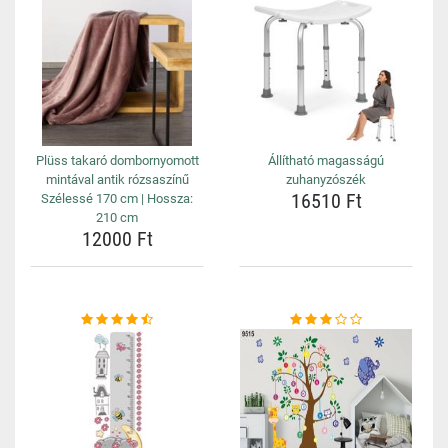
Plüss takaró dombornyomott
Állítható magasságú
mintával antik rózsaszínű
zuhanyzószék
16510 Ft
Szélessé 170 cm | Hossza:
210 cm
12000 Ft