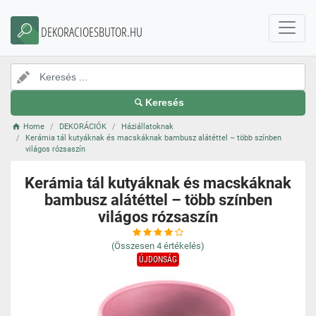
DEKORACIOESBUTOR.HU
Keresés
Home
DEKORÁCIÓK
Háziállatoknak
Kerámia tál kutyáknak és macskáknak bambusz alátéttel – több színben
világos rózsaszín
Kerámia tál kutyáknak és macskáknak
bambusz alátéttel – több színben
világos rózsaszín
(Összesen
4
értékelés)
ÚJDONSÁG