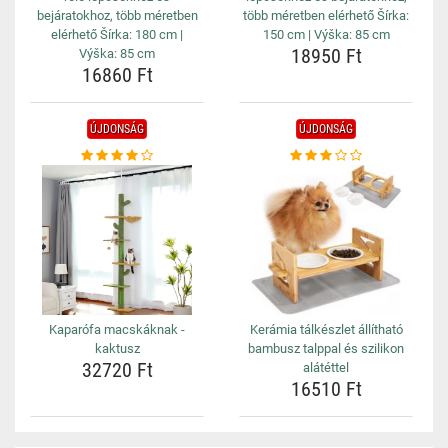
bejáratokhoz, több méretben
több méretben elérhető Šírka:
elérhető Šírka: 180 cm |
150 cm | Výška: 85 cm
18950 Ft
Výška: 85 cm
16860 Ft
ÚJDONSÁG
ÚJDONSÁG
Kaparófa macskáknak -
Kerámia tálkészlet állítható
kaktusz
bambusz talppal és szilikon
32720 Ft
alátéttel
16510 Ft