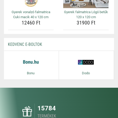
Gyerek vonalzó falmatrica
Gyerek falmatrica Lógó betűk
Cuki macik 40 x 120 cm
120 x 120 cm
12460 Ft
31900 Ft
KEDVENC E-BOLTOK
Bonu
Dodo
15784
TERMÉKEK