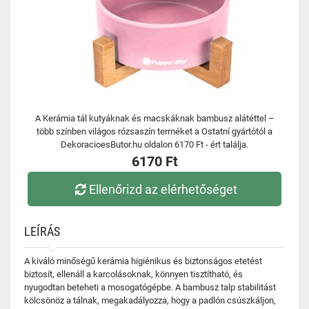
A Kerámia tál kutyáknak és macskáknak bambusz alátéttel –
több színben világos rózsaszín terméket a Ostatní gyártótól a
DekoracioesButor.hu oldalon 6170 Ft - ért találja.
6170 Ft
Ellenőrizd az elérhetőséget
LEÍRÁS
A kiváló minőségű kerámia higiénikus és biztonságos etetést
biztosít, ellenáll a karcolásoknak, könnyen tisztítható, és
nyugodtan beteheti a mosogatógépbe. A bambusz talp stabilitást
kölcsönöz a tálnak, megakadályozza, hogy a padlón csúszkáljon,