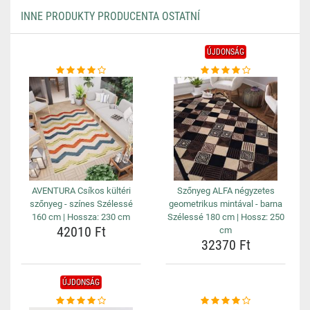
INNE PRODUKTY PRODUCENTA OSTATNÍ
ÚJDONSÁG
AVENTURA Csíkos kültéri
Szőnyeg ALFA négyzetes
szőnyeg - színes Szélessé
geometrikus mintával - barna
160 cm | Hossza: 230 cm
Szélessé 180 cm | Hossz: 250
42010 Ft
cm
32370 Ft
ÚJDONSÁG