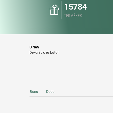
15784
TERMÉKEK
O NÁS
Dekoráció és bútor
Bonu
Dodo