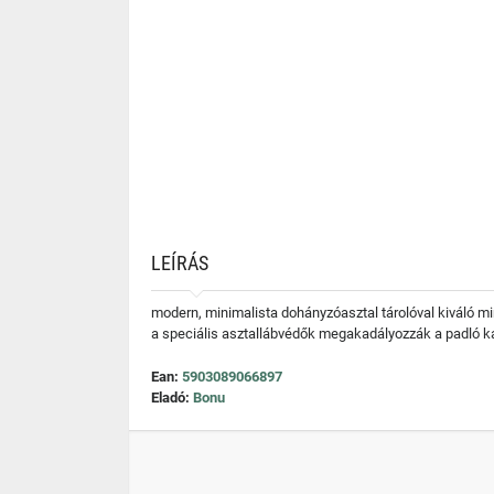
LEÍRÁS
modern, minimalista dohányzóasztal tárolóval kiváló mi
a speciális asztallábvédők megakadályozzák a padló k
Ean:
5903089066897
Eladó:
Bonu