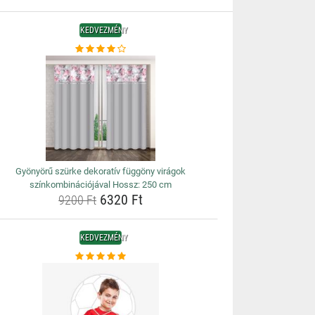
KEDVEZMÉNY
Gyönyörű szürke dekoratív függöny virágok
színkombinációjával Hossz: 250 cm
6320 Ft
9200 Ft
KEDVEZMÉNY