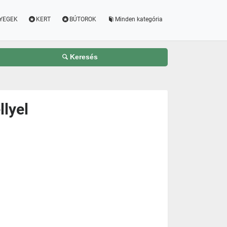
YEGEK
KERT
BÚTOROK
Minden kategória
Keresés
lyel