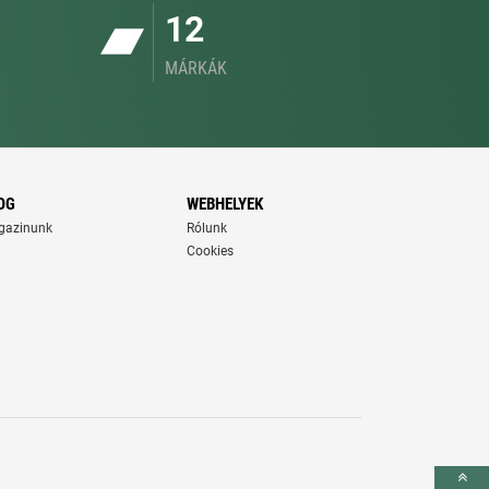
12
MÁRKÁK
OG
WEBHELYEK
gazinunk
Rólunk
Cookies