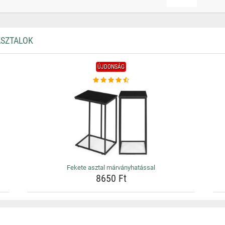
ASZTALOK
ÚJDONSÁG
Fekete asztal márványhatással
8650 Ft