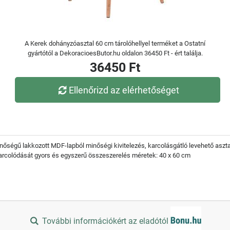
A Kerek dohányzóasztal 60 cm tárolóhellyel terméket a Ostatní
gyártótól a DekoracioesButor.hu oldalon 36450 Ft - ért találja.
36450 Ft
Ellenőrizd az elérhetőséget
nőségű lakkozott MDF-lapból minőségi kivitelezés, karcolásgátló levehető asztal
arcolódását gyors és egyszerű összeszerelés méretek: 40 x 60 cm
További információkért az eladótól