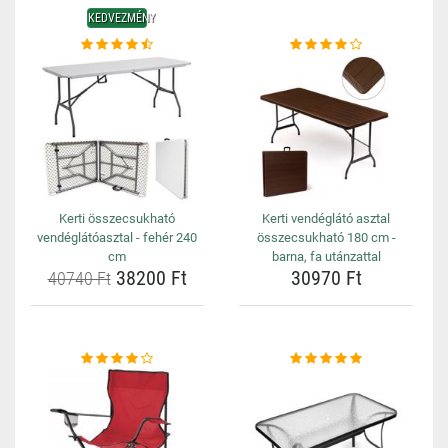
KEDVEZMÉNY
Kerti összecsukható
Kerti vendéglátó asztal
vendéglátóasztal - fehér 240
összecsukható 180 cm -
cm
barna, fa utánzattal
38200 Ft
30970 Ft
40740 Ft