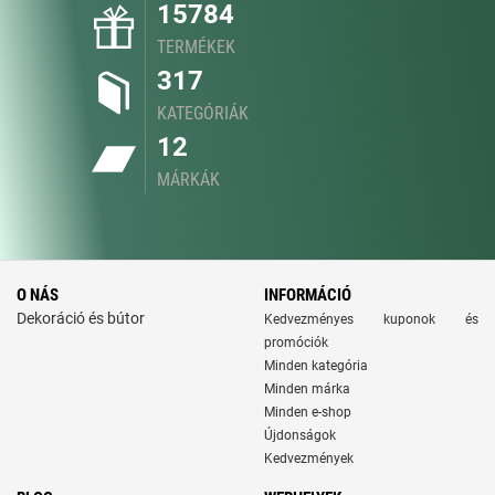
15784
TERMÉKEK
317
KATEGÓRIÁK
12
MÁRKÁK
O NÁS
INFORMÁCIÓ
Dekoráció és bútor
Kedvezményes kuponok és
promóciók
Minden kategória
Minden márka
Minden e-shop
Újdonságok
Kedvezmények