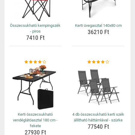
Összecsukható kempingszék
Kerti üvegasztal 140x80 cm
36210 Ft
- piros
7410 Ft
Kerti összecsukható
4 db összecsukható kerti szék
vendéglátóasztal 180 cm -
állítható háttámlával - szürke
77540 Ft
fekete
27930 Ft