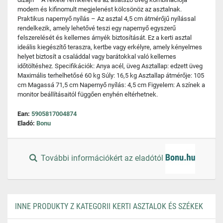
modern és kifinomult megjelenést kölcsönöz az asztalnak.
Praktikus napernyő nyílás – Az asztal 4,5 cm átmérőjű nyílással
rendelkezik, amely lehetővé teszi egy napernyő egyszerű
felszerelését és kellemes árnyék biztosítását. Ez a kerti asztal
ideális kiegészítő teraszra, kertbe vagy erkélyre, amely kényelmes
helyet biztosít a családdal vagy barátokkal való kellemes
időtöltéshez. Specifikációk: Anya acél, üveg Asztallap: edzett üveg
Maximális terhelhetősé 60 kg Súly: 16,5 kg Asztallap átmérője: 105
cm Magassá 71,5 cm Napernyő nyílás: 4,5 cm Figyelem: A színek a
monitor beállításaitól függően enyhén eltérhetnek.
Ean:
5905817004874
Eladó:
Bonu
További információkért az eladótól
INNE PRODUKTY Z KATEGORII KERTI ASZTALOK ÉS SZÉKEK