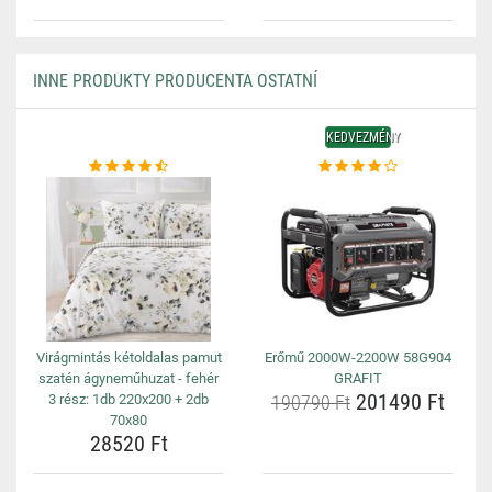
INNE PRODUKTY PRODUCENTA OSTATNÍ
KEDVEZMÉNY
Virágmintás kétoldalas pamut
Erőmű 2000W-2200W 58G904
szatén ágyneműhuzat - fehér
GRAFIT
201490 Ft
3 rész: 1db 220x200 + 2db
190790 Ft
70x80
28520 Ft