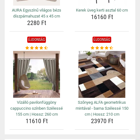
AURA Egyszínű világos bézs
Kerek üveg kerti asztal 60 cm
16160 Ft
díszpárnahuzat 45 x 45 cm
2280 Ft
ÚJDONSÁG
ÚJDONSÁG
Vízálló pavilonfüggöny
Szőnyeg ALFA geometrikus
cappuccino színben Szélessé
mintával - barna Szélessé 150
155 cm | Hossz: 260 cm
cm | Hossz: 210 cm
11610 Ft
23970 Ft