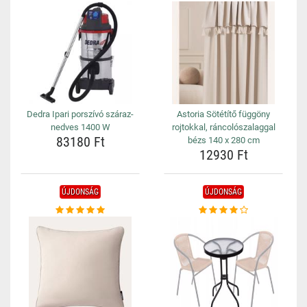
Dedra Ipari porszívó száraz-
Astoria Sötétítő függöny
nedves 1400 W
rojtokkal, ráncolószalaggal
83180 Ft
bézs 140 x 280 cm
12930 Ft
ÚJDONSÁG
ÚJDONSÁG