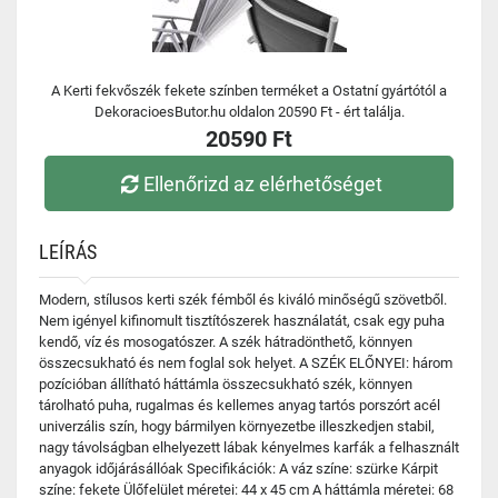
A Kerti fekvőszék fekete színben terméket a Ostatní gyártótól a
DekoracioesButor.hu oldalon 20590 Ft - ért találja.
20590 Ft
Ellenőrizd az elérhetőséget
LEÍRÁS
Modern, stílusos kerti szék fémből és kiváló minőségű szövetből.
Nem igényel kifinomult tisztítószerek használatát, csak egy puha
kendő, víz és mosogatószer. A szék hátradönthető, könnyen
összecsukható és nem foglal sok helyet. A SZÉK ELŐNYEI: három
pozícióban állítható háttámla összecsukható szék, könnyen
tárolható puha, rugalmas és kellemes anyag tartós porszórt acél
univerzális szín, hogy bármilyen környezetbe illeszkedjen stabil,
nagy távolságban elhelyezett lábak kényelmes karfák a felhasznált
anyagok időjárásállóak Specifikációk: A váz színe: szürke Kárpit
színe: fekete Ülőfelület méretei: 44 x 45 cm A háttámla méretei: 68