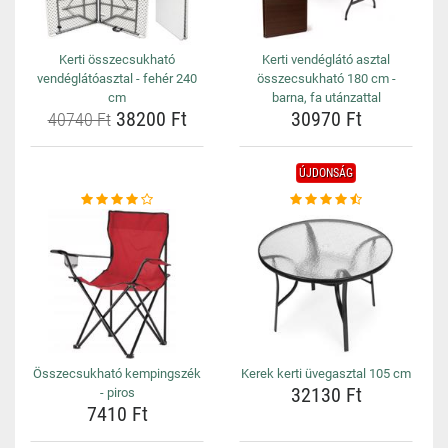
Kerti összecsukható
Kerti vendéglátó asztal
vendéglátóasztal - fehér 240
összecsukható 180 cm -
cm
barna, fa utánzattal
38200 Ft
30970 Ft
40740 Ft
ÚJDONSÁG
Összecsukható kempingszék
Kerek kerti üvegasztal 105 cm
32130 Ft
- piros
7410 Ft