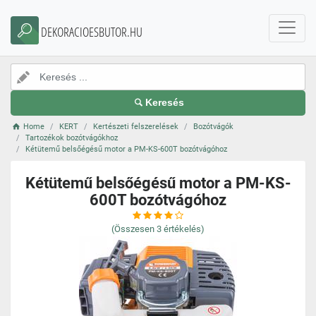
DEKORACIOESBUTOR.HU
Keresés
Home
KERT
Kertészeti felszerelések
Bozótvágók
Tartozékok bozótvágókhoz
Kétütemű belsőégésű motor a PM-KS-600T bozótvágóhoz
Kétütemű belsőégésű motor a PM-KS-
600T bozótvágóhoz
(Összesen
3
értékelés)