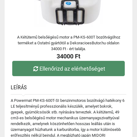
A Kétütemű belsőégésű motor a PM-KS-600T bozótvágóhoz
terméket a Ostatní gyártótól a DekoracioesButor.hu oldalon
34000 Ft - ért találja.
34000 Ft
Ellenőrizd az elérhetőséget
LEÍRÁS
A Powermat PM-KS-600T-SI benzinmotoros bozótvágó hatékony 6
LE teljesítményű professzionális készülék, amelyet bokrok,
gyepek, gyümölcsösök stb. nyírására terveztek. A kétütemű, 49
cm3-es belsőégésű motor mechanikus üzemanyagszivattyúval
rendelkezik, amelynek köszönhetően hosszas leállás után is
üzemanyagot húzhatunk a karburátorba, így a motor különösebb
erőfeszítés nélkül beindul. A megbízható japán MIDORI