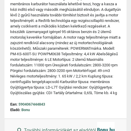
membrános karburátor használata lehetővé teszi, hogy a kasza a
kézi indító első vagy második meghúzásától elinduljon. A dugattyún
lévő 2 gyűrű használata további tömítést biztosít és javítja a motor
teljesítményét. a RedVib technológia egy rezgéscsillapító rendszer,
amely csökkenti a működés közben keletkező rezgéseket. A
készülék üzemanyagot igényel 95 oktános benzin és 2 ütemű
motorolaj keveréke formájában. A motor nagy teljesítménye miatt a
zajszint rendkívül alacsony (mindez az új motortechnológiának
köszönhető). Műszaki paraméterek: POWERMATmárka. Modell:
PM-KS-600T-SI/ POWPM0638 Teljesítmény: 4,4 kW Abelsőégésű
motor teljesítménye: 6 LE Motortípus: 2 ütemű Maximális
fordulatszám: 11000 rpm Üresjárati fordulatszám: 2800-3200 rpm
Pörgési fordulatszám: 2800-3200 rpm Motortérfogat: 49 cm3
Névleges motorteljesítmény: 1. 65 kW / 2,2 km Kuplung típusa:
centrifugális tengelykapcsoló Karburátor típusa: membrános
Gyújtógyertya típusa: LD-L7T Gyújtási rendszer: Gyújtógyertya:
Gyújtószálas gyújtás: CDI Tartály űrtartalma: 0,65L Töme kb. 4 kg
Ean:
5904067444843
Eladó:
Bonu
További információkért az eladótól