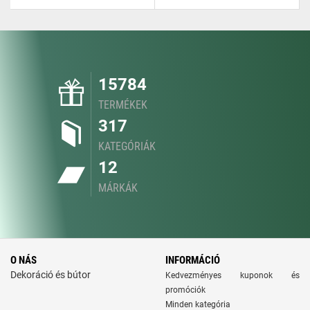
15784
TERMÉKEK
317
KATEGÓRIÁK
12
MÁRKÁK
O NÁS
INFORMÁCIÓ
Dekoráció és bútor
Kedvezményes kuponok és
promóciók
Minden kategória