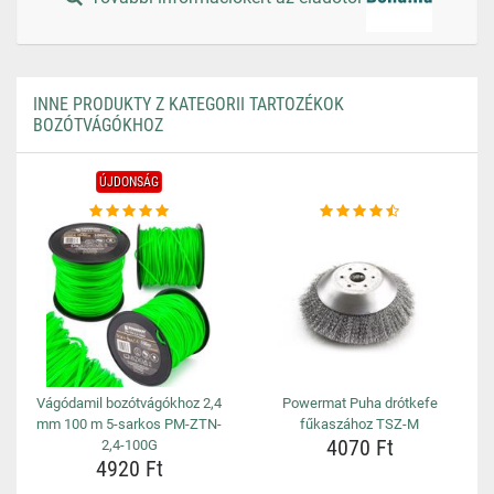
INNE PRODUKTY Z KATEGORII TARTOZÉKOK
BOZÓTVÁGÓKHOZ
ÚJDONSÁG
Vágódamil bozótvágókhoz 2,4
Powermat Puha drótkefe
mm 100 m 5-sarkos PM-ZTN-
fűkaszához TSZ-M
4070 Ft
2,4-100G
4920 Ft