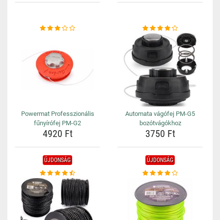
Powermat Professzionális
Automata vágófej PM-G5
fűnyírófej PM-G2
bozótvágókhoz
4920 Ft
3750 Ft
ÚJDONSÁG
ÚJDONSÁG