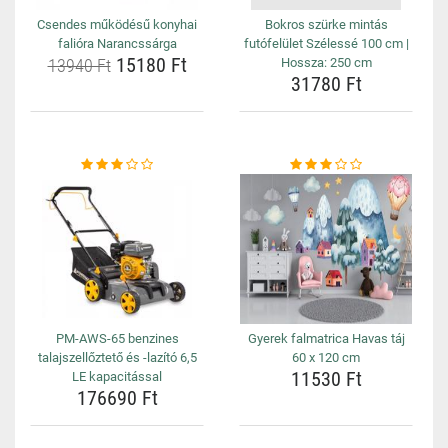
Csendes működésű konyhai
Bokros szürke mintás
falióra Narancssárga
futófelület Szélessé 100 cm |
15180 Ft
13940 Ft
Hossza: 250 cm
31780 Ft
PM-AWS-65 benzines
Gyerek falmatrica Havas táj
talajszellőztető és -lazító 6,5
60 x 120 cm
11530 Ft
LE kapacitással
176690 Ft