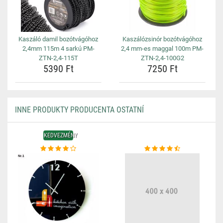
Kaszáló damil bozótvágóhoz
Kaszálózsinór bozótvágóhoz
2,4mm 115m 4 sarkú PM-
2,4 mm-es maggal 100m PM-
ZTN-2,4-115T
ZTN-2,4-100G2
5390 Ft
7250 Ft
INNE PRODUKTY PRODUCENTA OSTATNÍ
KEDVEZMÉNY