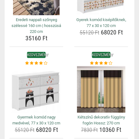
Eredeti nappali szőnyeg
Gyerek komód kisépítőknek,
szélessé 160 cm | hosszúsá
77 x 30 x 120 cm
68020 Ft
220 cm
55120 Ft
35160 Ft
KEDVEZMÉNY
KEDVEZMÉNY
Gyermek komód nagy
Kétszínű dekoratív függöny
medvével, 77 x 30 x 120 cm
fogón Hossz: 270 cm
68020 Ft
10360 Ft
55120 Ft
7830 Ft