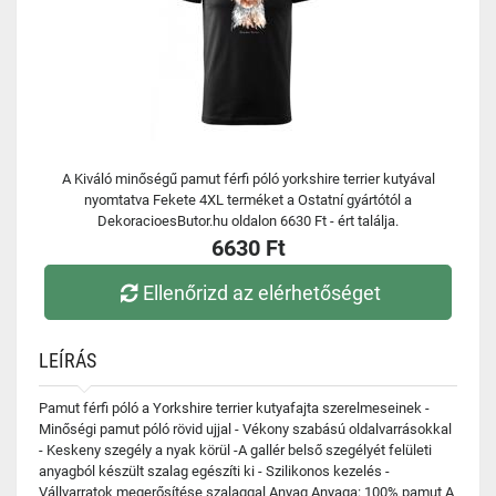
A Kiváló minőségű pamut férfi póló yorkshire terrier kutyával
nyomtatva Fekete 4XL terméket a Ostatní gyártótól a
DekoracioesButor.hu oldalon 6630 Ft - ért találja.
6630 Ft
Ellenőrizd az elérhetőséget
LEÍRÁS
Pamut férfi póló a Yorkshire terrier kutyafajta szerelmeseinek -
Minőségi pamut póló rövid ujjal - Vékony szabású oldalvarrásokkal
- Keskeny szegély a nyak körül -A gallér belső szegélyét felületi
anyagból készült szalag egészíti ki - Szilikonos kezelés -
Vállvarratok megerősítése szalaggal Anyag Anyaga: 100% pamut A