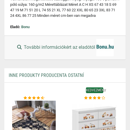
póló súlya: 160 g/m2 Mérettáblázat Méret A C H XS 67 43 18 S 69
47 19 M 71 51 20 L 74 55 21 XL 77 60 22 XXL 80 65 23 3XL 83 71
24 4XL 86 77 25 Minden méret cm-ben van megadva
Eladó:
Bonu
További információkért az eladótól
INNE PRODUKTY PRODUCENTA OSTATNÍ
KEDVEZMÉNY