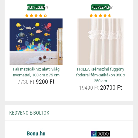
KEDVEZMÉNY
KEDVEZMÉNY
Fali matricák víz alatti világ
FRILLA Krémszínű függöny
nyomattal, 100 cm x 75 cm
fodorral fémkarikákon 350 x
9200 Ft
7730 Ft
250 cm
20700 Ft
19490 Ft
KEDVENC E-BOLTOK