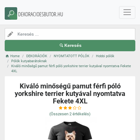
DEKORACIOESBUTOR.HU
Keresés
Home
DEKORÁCIÓK
NYOMTATOTT PÓLÓK
Hobbi pólók
Pólók kutyabarátoknak
Kiváló minőségű pamut férfi póló yorkshire terrier kutyával nyomtatva Fekete
4XL
Kiváló minőségű pamut férfi póló
yorkshire terrier kutyával nyomtatva
Fekete 4XL
(Összesen
2
értékelés)