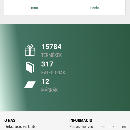
Bonu
Dodo
15784
TERMÉKEK
317
KATEGÓRIÁK
12
MÁRKÁK
O NÁS
INFORMÁCIÓ
Dekoráció és bútor
Kedvezményes kuponok és