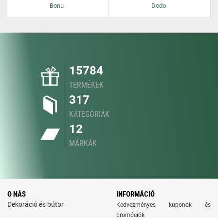
Bonu
Dodo
15784
TERMÉKEK
317
KATEGÓRIÁK
12
MÁRKÁK
O NÁS
INFORMÁCIÓ
Dekoráció és bútor
Kedvezményes kuponok és
promóciók