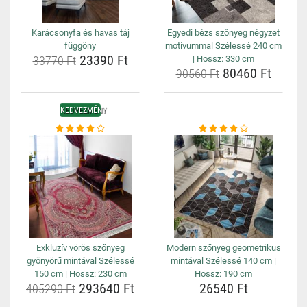
Karácsonyfa és havas táj
Egyedi bézs szőnyeg négyzet
függöny
motívummal Szélessé 240 cm
23390 Ft
33770 Ft
| Hossz: 330 cm
80460 Ft
90560 Ft
KEDVEZMÉNY
Exkluzív vörös szőnyeg
Modern szőnyeg geometrikus
gyönyörű mintával Szélessé
mintával Szélessé 140 cm |
150 cm | Hossz: 230 cm
Hossz: 190 cm
293640 Ft
26540 Ft
405290 Ft