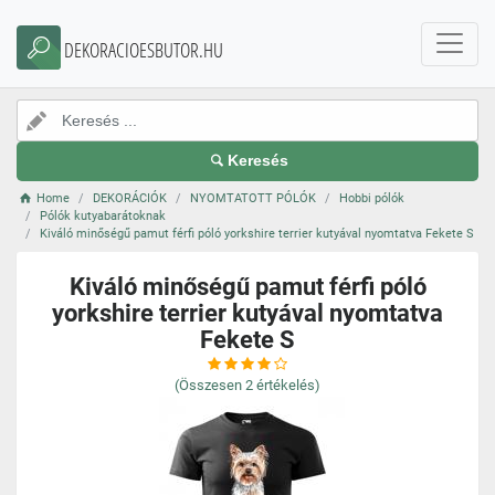
DEKORACIOESBUTOR.HU
Keresés
Home
DEKORÁCIÓK
NYOMTATOTT PÓLÓK
Hobbi pólók
Pólók kutyabarátoknak
Kiváló minőségű pamut férfi póló yorkshire terrier kutyával nyomtatva Fekete S
Kiváló minőségű pamut férfi póló
yorkshire terrier kutyával nyomtatva
Fekete S
(Összesen
2
értékelés)