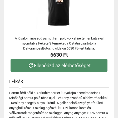
A Kiváló minőségű pamut férfi póló yorkshire terrier kutyával
nyomtatva Fekete S terméket a Ostatní gyártótól a
DekoracioesButor.hu oldalon 6630 Ft - ért találja.
6630 Ft
Ellenőrizd az elérhetőséget
LEÍRÁS
Pamut férfi póló a Yorkshire terrier kutyafajta szerelmeseinek -
Minőségi pamut póló rövid ujjal - Vékony szabású oldalvarrásokkal
- Keskeny szegély a nyak körül -A gallér belső szegélyét felületi
anyagból készült szalag egészíti ki - Szilikonos kezelés -
Vállvarratok megerősítése szalaggal Anyag Anyaga: 100% pamut A
póló súlya: 160 g/m2 Mérettáblázat Méret A C H XS 67 43 18 S 69