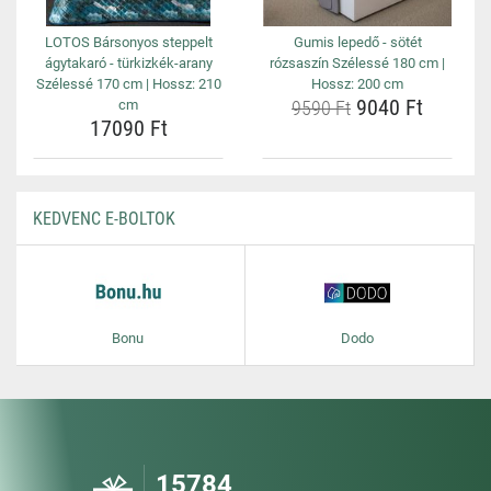
LOTOS Bársonyos steppelt
Gumis lepedő - sötét
ágytakaró - türkizkék-arany
rózsaszín Szélessé 180 cm |
Szélessé 170 cm | Hossz: 210
Hossz: 200 cm
9040 Ft
cm
9590 Ft
17090 Ft
KEDVENC E-BOLTOK
Bonu
Dodo
15784