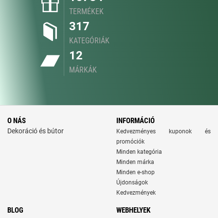
TERMÉKEK
317
KATEGÓRIÁK
12
MÁRKÁK
O NÁS
INFORMÁCIÓ
Dekoráció és bútor
Kedvezményes kuponok és
promóciók
Minden kategória
Minden márka
Minden e-shop
Újdonságok
Kedvezmények
BLOG
WEBHELYEK