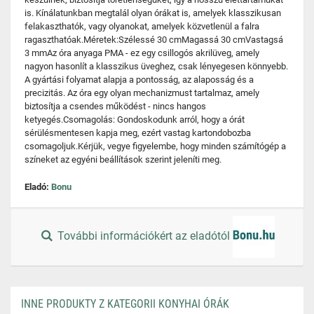
is. Kínálatunkban megtalál olyan órákat is, amelyek klasszikusan
felakaszthatók, vagy olyanokat, amelyek közvetlenül a falra
ragaszthatóak.Méretek:Szélessé 30 cmMagassá 30 cmVastagsá
3 mmAz óra anyaga PMA - ez egy csillogós akrilüveg, amely
nagyon hasonlít a klasszikus üveghez, csak lényegesen könnyebb.
A gyártási folyamat alapja a pontosság, az alaposság és a
precizitás. Az óra egy olyan mechanizmust tartalmaz, amely
biztosítja a csendes működést - nincs hangos
ketyegés.Csomagolás: Gondoskodunk arról, hogy a órát
sérülésmentesen kapja meg, ezért vastag kartondobozba
csomagoljuk.Kérjük, vegye figyelembe, hogy minden számítógép a
színeket az egyéni beállítások szerint jeleníti meg.
Eladó:
Bonu
További információkért az eladótól
INNE PRODUKTY Z KATEGORII KONYHAI ÓRÁK