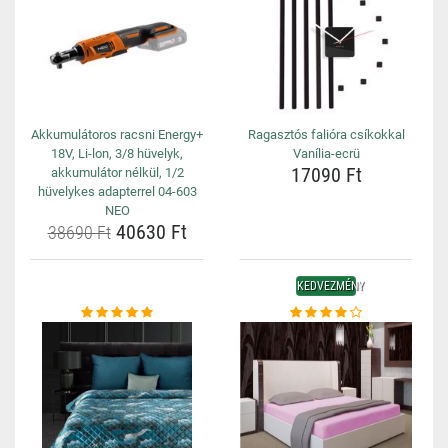
Akkumulátoros racsni Energy+
Ragasztós falióra csíkokkal
18V, Li-lon, 3/8 hüvelyk,
Vanília-ecrü
17090 Ft
akkumulátor nélkül, 1/2
hüvelykes adapterrel 04-603
NEO
40630 Ft
38690 Ft
KEDVEZMÉNY