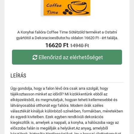
A Konyhai falióra Coffee Time Sötétzöld terméket a Ostatní
gyártótól a DekoracioesButor.hu oldalon 16620 Ft - ért találja.
16620 Ft
14940 Ft
Ellenőrizd az elérhetőséget
LEÍRÁS
Úgy gondolja, hogy a falon lévő óra csak arra szolgál, hogy
tájékoztasson minket az időről? Mi kizökkentünk ebből az
elképzelésből, és megmutatjuk, hogyan teheti kellemesebbé és
látványosabbá otthonát egy falióra. Modern órák széles
választékát kínáljuk különböző színekben, formákban, méretekben
és egyedi kivitelben. Ezek egyben rendkívüli dekorációs
kiegészítők is, amelyek a nappali, a konyha, a hálószoba vagy az
előszoba falán is megállják a helyüket.Az anyag, amelyből
készülnek, biztosítja töretlenségüket, így a hosszú élettartamukat