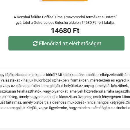
A Konyhai falióra Coffee Time Tmavomodrá terméket a Ostatní
gyártótól a DekoracioesButor.hu oldalon 14680 Ft - ért találja.
14680 Ft
Ellenőrizd az elérhetőséget
 hogy tájékoztasson minket az időről? Mi kizökkentünk ebből az elképzelésből, 
s választékát kínáljuk különböző színekben, formákban, méretekben és egyedi ki
a vagy az előszoba falán is megállják a helyüket.Az anyag, amelyből készülnek, 
lasszikusan felakaszthatók, vagy olyanokat, amelyek közvetlenül a falra raga
akrilüveg, amely nagyon hasonlít a klasszikus üveghez, csak lényegesen könny
ust tartalmaz, amely biztosítja a csendes működést - nincs hangos ketyegés.C
 csomagoljuk.Kérjük, vegye figyelembe, hogy minden számítógép a színeket az e