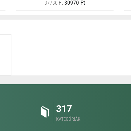
30970 Ft
37730 Ft
317
KATEGÓRIÁK