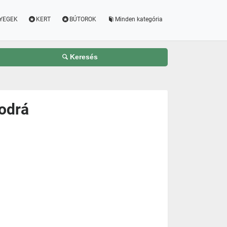
YEGEK
KERT
BÚTOROK
Minden kategória
Keresés
odrá