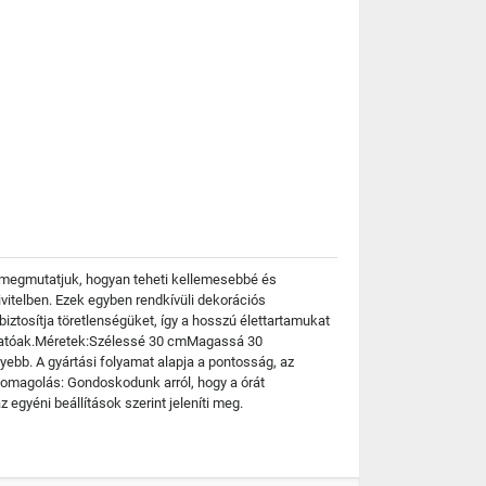
és megmutatjuk, hogyan teheti kellemesebbé és
vitelben. Ezek egyben rendkívüli dekorációs
biztosítja töretlenségüket, így a hosszú élettartamukat
szthatóak.Méretek:Szélessé 30 cmMagassá 30
ebb. A gyártási folyamat alapja a pontosság, az
somagolás: Gondoskodunk arról, hogy a órát
gyéni beállítások szerint jeleníti meg.