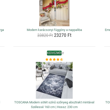
rga
Modern karácsonyi függöny a nappaliba
Emm
23270 Ft
33820 Ft
KEDVEZMÉNY
l
TOSCANA Modern sötét színű szőnyeg absztrakt mintával
TO
Szélessé 160 cm | Hossz: 230 cm