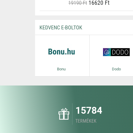
16620 Ft
19190 Ft
KEDVENC E-BOLTOK
Bonu
Dodo
15784
TERMÉKEK