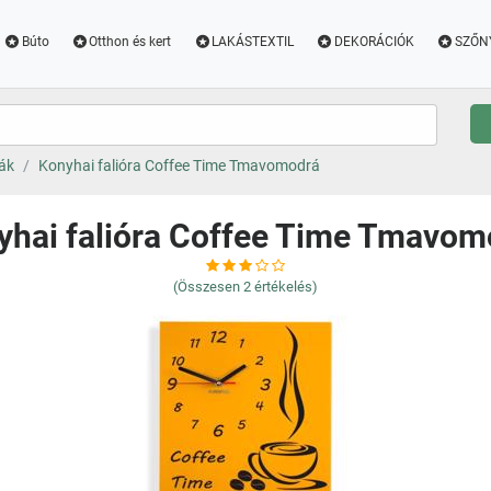
Búto
Otthon és kert
LAKÁSTEXTIL
DEKORÁCIÓK
SZŐN
ák
Konyhai falióra Coffee Time Tmavomodrá
yhai falióra Coffee Time Tmavom
(Összesen
2
értékelés)