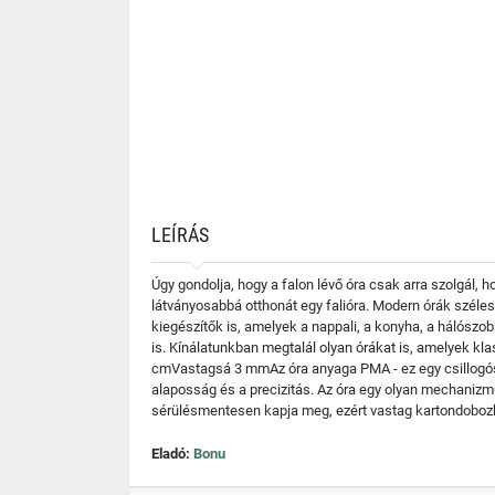
LEÍRÁS
Úgy gondolja, hogy a falon lévő óra csak arra szolgál,
látványosabbá otthonát egy falióra. Modern órák széle
kiegészítők is, amelyek a nappali, a konyha, a hálószob
is. Kínálatunkban megtalál olyan órákat is, amelyek k
cmVastagsá 3 mmAz óra anyaga PMA - ez egy csillogós 
alaposság és a precizitás. Az óra egy olyan mechanizm
sérülésmentesen kapja meg, ezért vastag kartondobozba
Eladó:
Bonu