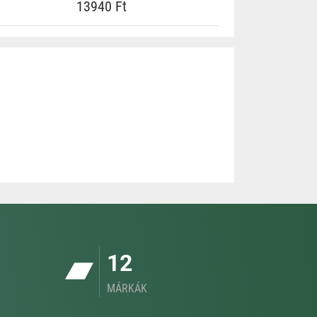
13940 Ft
12
MÁRKÁK