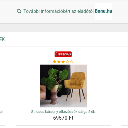
További információkért az eladótól
EK
ÚJDONSÁG
al
Stílusos bársony étkezőszék sárga 2 db
69570 Ft