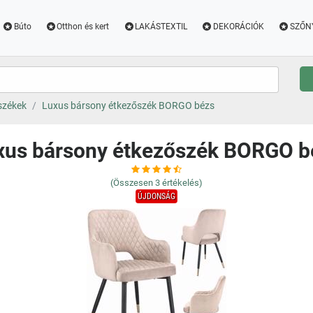
Búto
Otthon és kert
LAKÁSTEXTIL
DEKORÁCIÓK
SZŐN
székek
Luxus bársony étkezőszék BORGO bézs
xus bársony étkezőszék BORGO b
(Összesen
3
értékelés)
ÚJDONSÁG