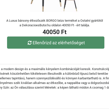
A Luxus bársony étkezőszék BORGO bézs terméket a Ostatní gyártótól
a DekoracioesButor.hu oldalon 40050 Ft - ért találja.
40050 Ft
Ellenőrizd az elérhetőséget
a modern design és a maximális kényelem kombinációját keresik. Konstrukciója s
sének köszönhetően tökéletesen illeszkedik a különböző típusú belső terekbe - 
llemes tapintású, hanem szennyeződésálló és könnyen karbantartható is. A fin
s kényelmes szék kiválóan alkalmas az étkezőbe, a nappaliba vagy a dolgozószob
ony Szín: az Ön választása szerint Méretek: a képen látható módon A csomag 1 da