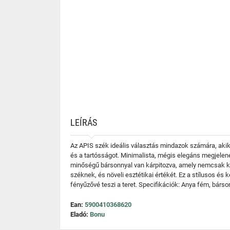
LEÍRÁS
Az APIS szék ideális választás mindazok számára, akik 
és a tartósságot. Minimalista, mégis elegáns megjelené
minőségű bársonnyal van kárpitozva, amely nemcsak ke
széknek, és növeli esztétikai értékét. Ez a stílusos é
fényűzővé teszi a teret. Specifikációk: Anya fém, bárs
Ean:
5900410368620
Eladó:
Bonu