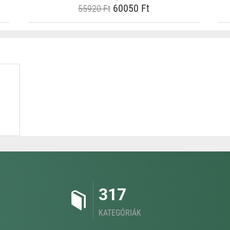
60050 Ft
55920 Ft
317
KATEGÓRIÁK