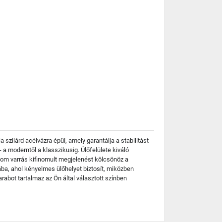
zilárd acélvázra épül, amely garantálja a stabilitást
a moderntől a klasszikusig. Ülőfelülete kiváló
om varrás kifinomult megjelenést kölcsönöz a
ába, ahol kényelmes ülőhelyet biztosít, miközben
rabot tartalmaz az Ön által választott színben