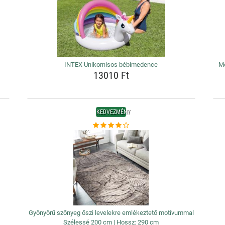
INTEX Unikornisos bébimedence
Mo
13010 Ft
KEDVEZMÉNY
Gyönyörű szőnyeg őszi levelekre emlékeztető motívummal
Szélessé 200 cm | Hossz: 290 cm