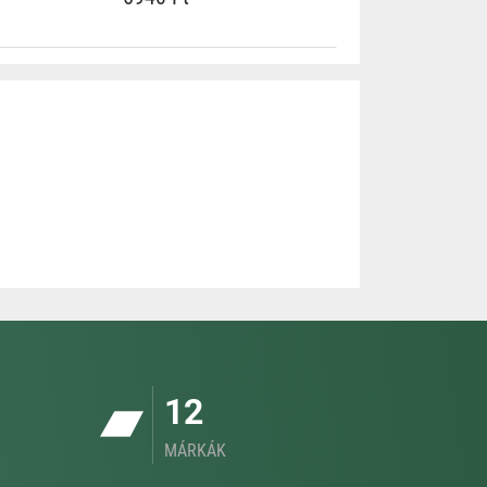
12
MÁRKÁK