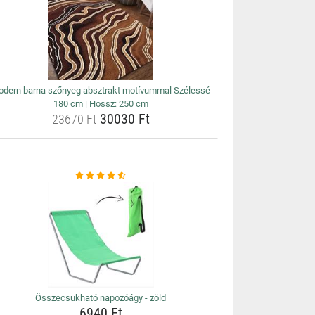
dern barna szőnyeg absztrakt motívummal Szélessé
180 cm | Hossz: 250 cm
30030 Ft
23670 Ft
Összecsukható napozóágy - zöld
6940 Ft