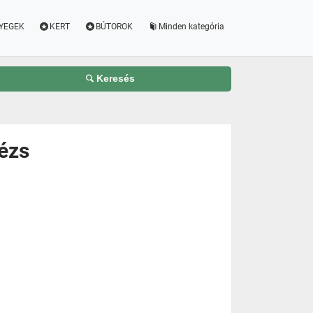
YEGEK
KERT
BÚTOROK
Minden kategória
Keresés
ézs