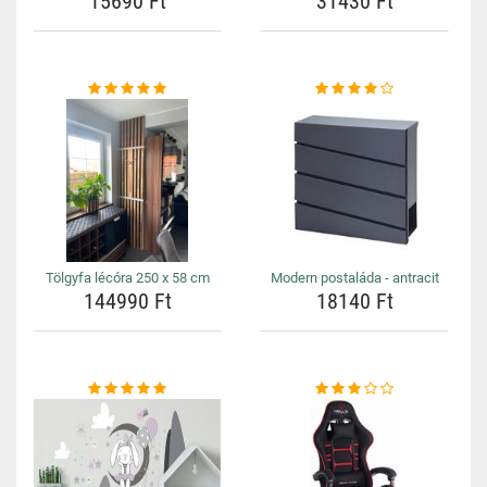
15690 Ft
31430 Ft
Tölgyfa lécóra 250 x 58 cm
Modern postaláda - antracit
144990 Ft
18140 Ft