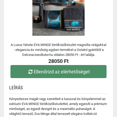
A Luxus fekete EVA MINGE törölközőkészlet magnólia virágokkal
- elegancia és minőség egyben terméket a Ostatní gyártótól a
DekoracioesButor.hu oldalon 28050 Ft - ért találja.
28050 Ft
Ellenőrizd az elérhetőséget
LEÍRÁS
Kényeztesse magát vagy szeretteit a luxussal és kényelemmel az
exkluzív EVA MINGE törölközőkészlettel, amely egyesíti a prémium
minőséget, az egyedi designt és a maximális puhaságot. A
világhírű tervező, Eva Minge által tervezett elegáns kollekció