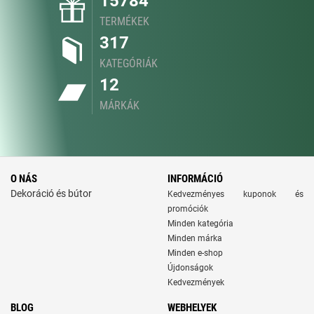
15784
TERMÉKEK
317
KATEGÓRIÁK
12
MÁRKÁK
O NÁS
INFORMÁCIÓ
Dekoráció és bútor
Kedvezményes kuponok és
promóciók
Minden kategória
Minden márka
Minden e-shop
Újdonságok
Kedvezmények
BLOG
WEBHELYEK