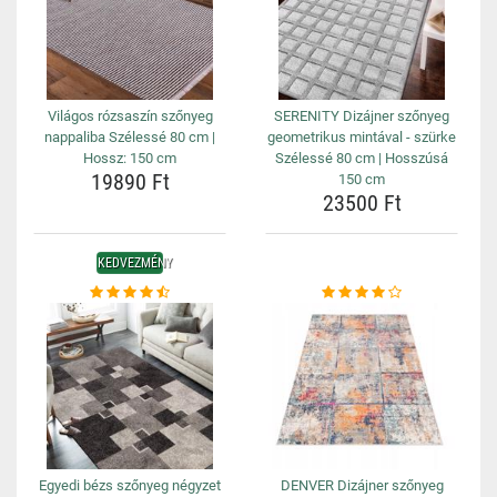
Világos rózsaszín szőnyeg
SERENITY Dizájner szőnyeg
nappaliba Szélessé 80 cm |
geometrikus mintával - szürke
Hossz: 150 cm
Szélessé 80 cm | Hosszúsá
19890 Ft
150 cm
23500 Ft
KEDVEZMÉNY
Egyedi bézs szőnyeg négyzet
DENVER Dizájner szőnyeg