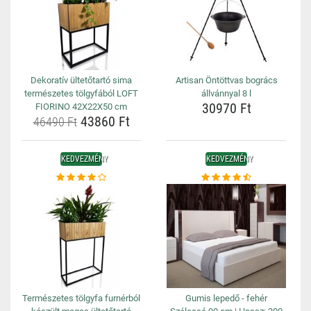
Dekoratív ültetőtartó sima
Artisan Öntöttvas bogrács
természetes tölgyfából LOFT
állvánnyal 8 l
30970 Ft
FIORINO 42X22X50 cm
43860 Ft
46490 Ft
KEDVEZMÉNY
KEDVEZMÉNY
Természetes tölgyfa furnérból
Gumis lepedő - fehér