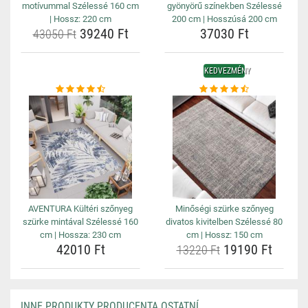
motívummal Szélessé 160 cm
gyönyörű színekben Szélessé
| Hossz: 220 cm
200 cm | Hosszúsá 200 cm
39240 Ft
37030 Ft
43050 Ft
KEDVEZMÉNY
AVENTURA Kültéri szőnyeg
Minőségi szürke szőnyeg
szürke mintával Szélessé 160
divatos kivitelben Szélessé 80
cm | Hossza: 230 cm
cm | Hossz: 150 cm
42010 Ft
19190 Ft
13220 Ft
INNE PRODUKTY PRODUCENTA OSTATNÍ