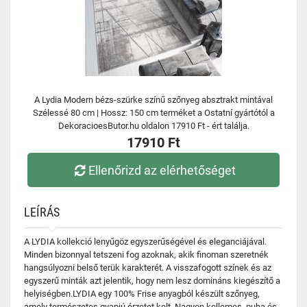
A Lydia Modern bézs-szürke színű szőnyeg absztrakt mintával
Szélessé 80 cm | Hossz: 150 cm terméket a Ostatní gyártótól a
DekoracioesButor.hu oldalon 17910 Ft - ért találja.
17910 Ft
Ellenőrizd az elérhetőséget
LEÍRÁS
A LYDIA kollekció lenyűgöz egyszerűségével és eleganciájával.
Minden bizonnyal tetszeni fog azoknak, akik finoman szeretnék
hangsúlyozni belső terük karakterét. A visszafogott színek és az
egyszerű minták azt jelentik, hogy nem lesz domináns kiegészítő a
helyiségben.LYDIA egy 100% Frise anyagból készült szőnyeg,
amely természetes gyapjú érzetet kelt. Nagyon kellemes, puha és