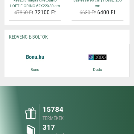
készült magas ültetőtartó
Szélessé 90 cm | Hossz: 200
LOFT FIORINO 62X22X80 cm
cm
72100 Ft
6400 Ft
47860 Ft
6630 Ft
KEDVENC E-BOLTOK
Bonu
Dodo
15784
TERMÉKEK
317