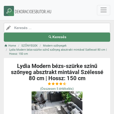
DEKORACIOESBUTOR.HU
Keresés
Home
SZŐNYEGEK
Modern szőnyegek
Lydia Modern bézs-szürke színű szőnyeg absztrakt mintával Szélessé 80 cm |
Hossz: 150 cm
Lydia Modern bézs-szürke színű
szőnyeg absztrakt mintával Szélessé
80 cm | Hossz: 150 cm
(Összesen
5
értékelés)