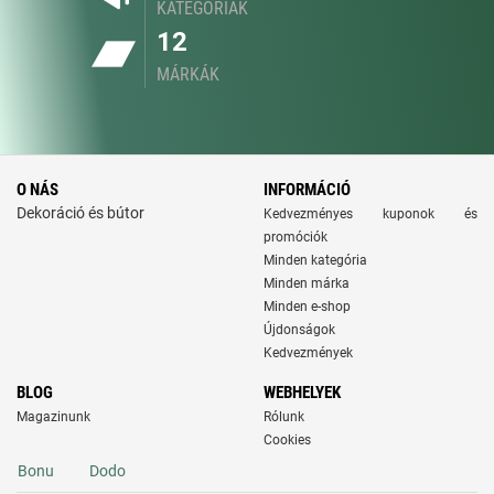
KATEGÓRIÁK
12
MÁRKÁK
O NÁS
INFORMÁCIÓ
Dekoráció és bútor
Kedvezményes kuponok és
promóciók
Minden kategória
Minden márka
Minden e-shop
Újdonságok
Kedvezmények
BLOG
WEBHELYEK
Magazinunk
Rólunk
Cookies
Bonu
Dodo