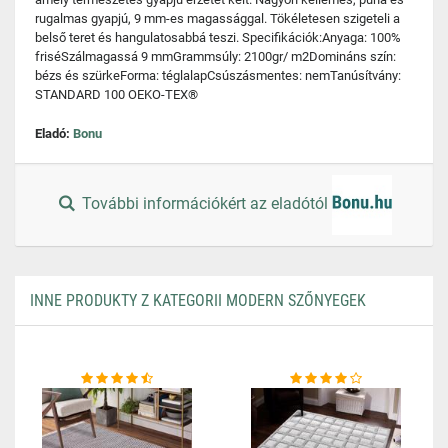
rugalmas gyapjú, 9 mm-es magassággal. Tökéletesen szigeteli a
belső teret és hangulatosabbá teszi. Specifikációk:Anyaga: 100%
friséSzálmagassá 9 mmGrammsúly: 2100gr/ m2Domináns szín:
bézs és szürkeForma: téglalapCsúszásmentes: nemTanúsítvány:
STANDARD 100 OEKO-TEX®
Eladó:
Bonu
További információkért az eladótól
INNE PRODUKTY Z KATEGORII MODERN SZŐNYEGEK