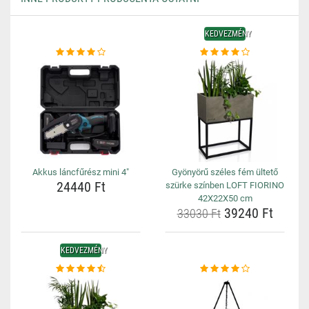
KEDVEZMÉNY
Akkus láncfűrész mini 4"
Gyönyörű széles fém ültető
24440 Ft
szürke színben LOFT FIORINO
42X22X50 cm
39240 Ft
33030 Ft
KEDVEZMÉNY