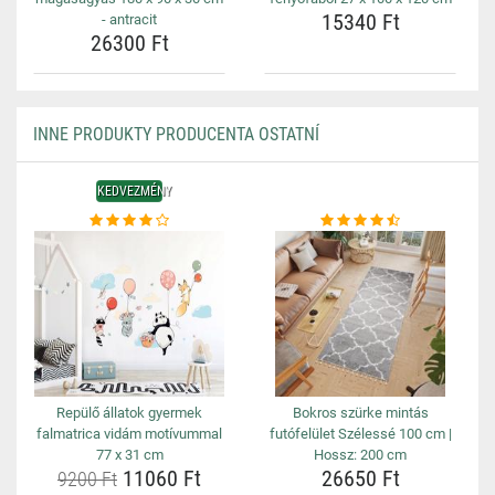
15340 Ft
- antracit
26300 Ft
INNE PRODUKTY PRODUCENTA OSTATNÍ
KEDVEZMÉNY
Repülő állatok gyermek
Bokros szürke mintás
falmatrica vidám motívummal
futófelület Szélessé 100 cm |
77 x 31 cm
Hossz: 200 cm
11060 Ft
26650 Ft
9200 Ft