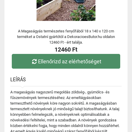
A Magaságyás természetes fenyőfából 18 x 140 x 120 cm
terméket a Ostatní gyártótól a DekoracioesButor.hu oldalon
12460 Ft - ért találja.
12460 Ft
Ellenőrizd az elérhetőséget
LEÍRÁS
A magaságyás nagyszerű megoldás zöldség-, gyümölcs- és
fűszernövények termesztéséhez. Az emeltágyásokban
termeszthető növények köre nagyon sokrétű. A magaságyásban
termesztett növényeknek jó minőségű talajt biztosíthatunk. A talaj
könnyebben felmelegszik, a növényeknek optimálisabbak a
növekedési feltételei, mint a szabadban. A növények gondozása
közben értékelni fogja, hogy minden oldalról könnyen hozzáférhet.
Az emelt ágyás kiváló minőségű száraz fenyőfából készült.