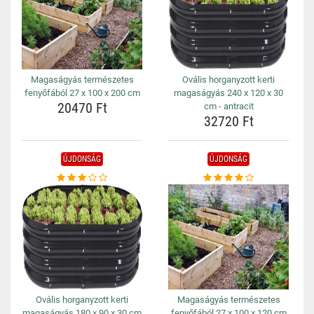
Magaságyás természetes
Ovális horganyzott kerti
fenyőfából 27 x 100 x 200 cm
magaságyás 240 x 120 x 30
20470 Ft
cm - antracit
32720 Ft
ÚJDONSÁG
ÚJDONSÁG
Ovális horganyzott kerti
Magaságyás természetes
magaságyás 180 x 90 x 30 cm
fenyőfából 27 x 100 x 120 cm