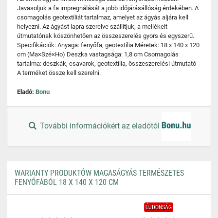
Javasoljuk a fa impregnálását a jobb időjárásállóság érdekében. A
csomagolás geotextíliát tartalmaz, amelyet az ágyás aljára kell
helyezni. Az ágyást lapra szerelve szállítjuk, a mellékelt
útmutatónak köszönhetően az összeszerelés gyors és egyszerű.
Specifikációk: Anyaga: fenyőfa, geotextília Méretek: 18 x 140 x 120
cm (Ma×Szé×Ho) Deszka vastagsága: 1,8 cm Csomagolás
tartalma: deszkák, csavarok, geotextília, összeszerelési útmutató
A terméket össze kell szerelni.
Eladó:
Bonu
További információkért az eladótól
WARIANTY PRODUKTÓW MAGASÁGYÁS TERMÉSZETES
FENYŐFÁBÓL 18 X 140 X 120 CM
ÚJDONSÁG