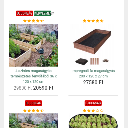
ÚJDONSÁG
KEDVEZMÉNY
4 szintes magaságyás
Impregnált fa magaságyás
természetes fenyőfából 36 x
200 x 120 x 27 cm
27580 Ft
120 x 120 cm
20590 Ft
29800 Ft
ÚJDONSÁG
ÚJDONSÁG