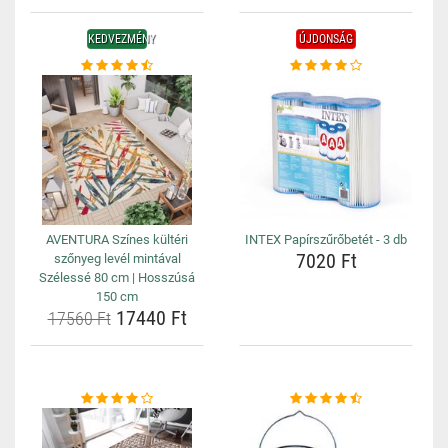
KEDVEZMÉNY
ÚJDONSÁG
AVENTURA Színes kültéri
INTEX Papírszűrőbetét - 3 db
7020 Ft
szőnyeg levél mintával
Szélessé 80 cm | Hosszúsá
150 cm
17440 Ft
17560 Ft