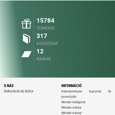
15784
TERMÉKEK
317
KATEGÓRIÁK
12
MÁRKÁK
O NÁS
INFORMÁCIÓ
Dekoráció és bútor
Kedvezményes kuponok és
promóciók
Minden kategória
Minden márka
Minden e-shop