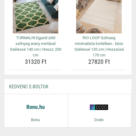
TURMALIN Egyedi zöld
RIO LOOP Szőnyeg
szőnyeg arany mintával
minimalista kivitelben - bézs
Szélessé 140 cm | Hossz: 200
Szélessé 120 cm | Hosszúsá
cm
170 cm
31320 Ft
27820 Ft
KEDVENC E-BOLTOK
Bonu
Dodo