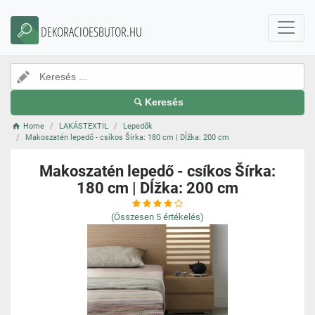
DEKORACIOESBUTOR.HU
Keresés
Home
LAKÁSTEXTIL
Lepedők
Makoszatén lepedő - csíkos Šírka: 180 cm | Dĺžka: 200 cm
Makoszatén lepedő - csíkos Šírka:
180 cm | Dĺžka: 200 cm
(Összesen
5
értékelés)