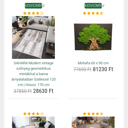
KEDVEZMÉNY
KEDVEZMÉNY
SAHARA Modern vintage
Mohafa 60 x 90 cm
81230 Ft
szőnyeg geometrikus
77690 Ft
mintákkal a barna
árnyalataiban Szélessé 120
cm | Hossz: 170 cm
28630 Ft
37850 Ft