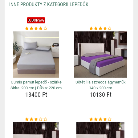
INNE PRODUKTY Z KATEGORII LEPEDŐK
ÚJDONSÁG
Gumis pamut lepedő - szürke
Sötét lila sztreccs ágyneműk
Šírka: 200 cm | Dĺžka: 220 cm
140 x 200 cm
13400 Ft
10130 Ft