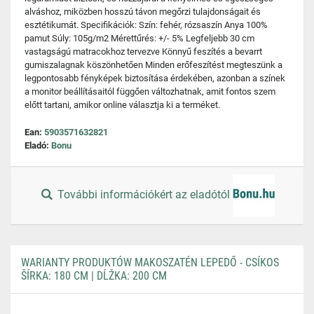
alváshoz, miközben hosszú távon megőrzi tulajdonságait és
esztétikumát. Specifikációk: Szín: fehér, rózsaszín Anya 100%
pamut Súly: 105g/m2 Mérettűrés: +/- 5% Legfeljebb 30 cm
vastagságú matracokhoz tervezve Könnyű feszítés a bevarrt
gumiszalagnak köszönhetően Minden erőfeszítést megteszünk a
legpontosabb fényképek biztosítása érdekében, azonban a színek
a monitor beállításaitól függően változhatnak, amit fontos szem
előtt tartani, amikor online választja ki a terméket.
Ean:
5903571632821
Eladó:
Bonu
További információkért az eladótól
WARIANTY PRODUKTÓW MAKOSZATÉN LEPEDŐ - CSÍKOS
ŠÍRKA: 180 CM | DĹŽKA: 200 CM