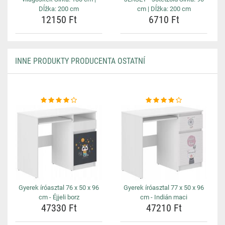
Dĺžka: 200 cm
cm | Dĺžka: 200 cm
12150 Ft
6710 Ft
INNE PRODUKTY PRODUCENTA OSTATNÍ
Gyerek íróasztal 76 x 50 x 96
Gyerek íróasztal 77 x 50 x 96
cm - Éjjeli borz
cm - Indián maci
47330 Ft
47210 Ft