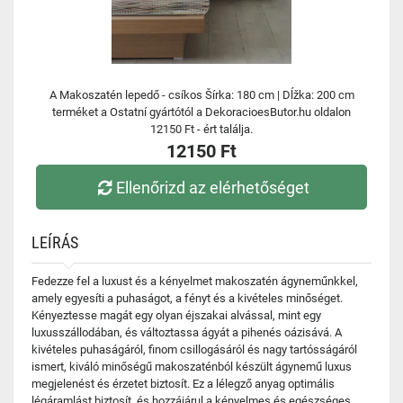
A Makoszatén lepedő - csíkos Šírka: 180 cm | Dĺžka: 200 cm
terméket a Ostatní gyártótól a DekoracioesButor.hu oldalon
12150 Ft - ért találja.
12150 Ft
Ellenőrizd az elérhetőséget
LEÍRÁS
Fedezze fel a luxust és a kényelmet makoszatén ágyneműnkkel,
amely egyesíti a puhaságot, a fényt és a kivételes minőséget.
Kényeztesse magát egy olyan éjszakai alvással, mint egy
luxusszállodában, és változtassa ágyát a pihenés oázisává. A
kivételes puhaságáról, finom csillogásáról és nagy tartósságáról
ismert, kiváló minőségű makoszaténból készült ágynemű luxus
megjelenést és érzetet biztosít. Ez a lélegző anyag optimális
légáramlást biztosít, és hozzájárul a kényelmes és egészséges