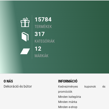
15784
TERMÉKEK
317
KATEGÓRIÁK
12
MÁRKÁK
O NÁS
INFORMÁCIÓ
Dekoráció és bútor
Kedvezményes kuponok és
promóciók
Minden kategória
Minden márka
Minden e-shop