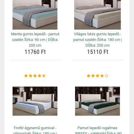
Menta gumis lepedő - pamut
Világos bézs gumis lepedő -
szatén Šírka: 90 cm | Dĺžka:
pamut szatén Šírka: 180 cm |
200 cm
Dĺžka: 200 cm
11760 Ft
15110 Ft
Frottír ágynemű gumival -
Pamut lepedő rugalmas
világoskék Šírka: 180 cm |
JERSEY - sötétzöld Šírka: 90