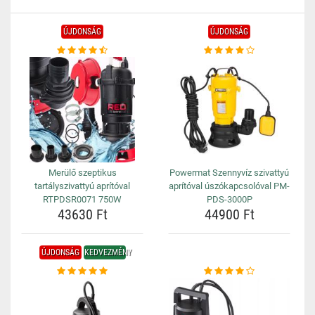
ÚJDONSÁG
ÚJDONSÁG
Merülő szeptikus
Powermat Szennyvíz szivattyú
tartályszivattyú aprítóval
aprítóval úszókapcsolóval PM-
RTPDSR0071 750W
PDS-3000P
43630 Ft
44900 Ft
ÚJDONSÁG
KEDVEZMÉNY