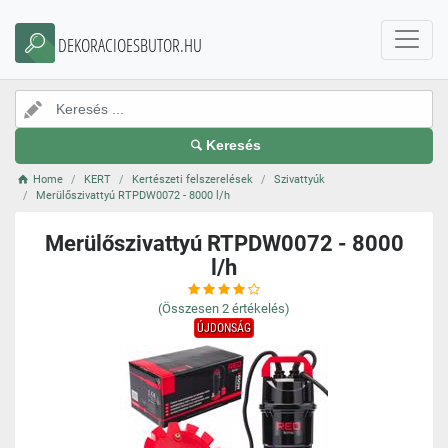
DEKORACIOESBUTOR.HU
Keresés
Home
KERT
Kertészeti felszerelések
Szivattyúk
Merülőszivattyú RTPDW0072 - 8000 l/h
Merülőszivattyú RTPDW0072 - 8000
l/h
(Összesen
2
értékelés)
ÚJDONSÁG