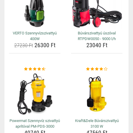
VERTO Szennyvízszivattyú
Búvárszivattyú úszóval
400W
RTPDW0050 - 9000 l/h
26300 Ft
23040 Ft
27230 Ft
Powermat Szennyvíz szivattyú
Kraft&Dele Búvárszivattyú
aprítóval PM-PDS-3000
3100 W
40740 Ft
47560 Ft