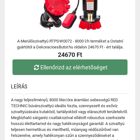
A Merülőszivattyú RTPDW0072 - 8000 l/h terméket a Ostatní
gyártótól a DekoracioesButor.hu oldalon 24670 Ft - ért találja.
24670 Ft
Ellenőrizd az elérhetőséget
LEÍRÁS
A nagy teljesítményű, 8000 liter/óra áramlási sebességű RED
TECHNIC búvárszivattyú ideális tiszta, szennyezett és esővíz
szivattyúzására kutakból, tartályokból vagy elárasztott területekről.
Megbízható sárgaréz csatlakozóval ellátott robusztus szerkezete
hosszú élettartamot és nagy hatékonyságot garantál. A szivattyú
teljesen hermetikus és meríthető, műanyag védőszűrővel van
felszerelve, amely hatékonyan szűri a szennyeződéseket a