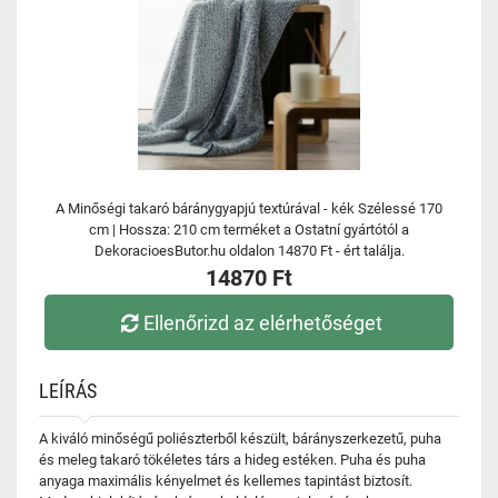
A Minőségi takaró báránygyapjú textúrával - kék Szélessé 170
cm | Hossza: 210 cm terméket a Ostatní gyártótól a
DekoracioesButor.hu oldalon 14870 Ft - ért találja.
14870 Ft
Ellenőrizd az elérhetőséget
LEÍRÁS
A kiváló minőségű poliészterből készült, bárányszerkezetű, puha
és meleg takaró tökéletes társ a hideg estéken. Puha és puha
anyaga maximális kényelmet és kellemes tapintást biztosít.