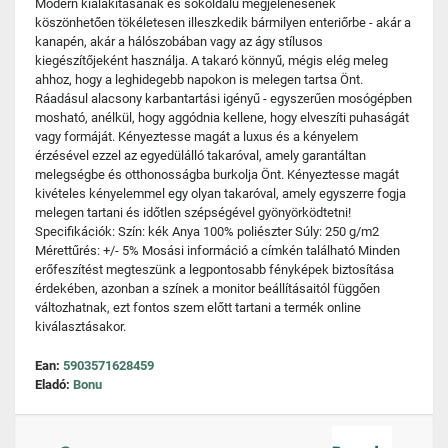
Modern kialakításának és sokoldalú megjelenésének
köszönhetően tökéletesen illeszkedik bármilyen enteriőrbe - akár a
kanapén, akár a hálószobában vagy az ágy stílusos
kiegészítőjeként használja. A takaró könnyű, mégis elég meleg
ahhoz, hogy a leghidegebb napokon is melegen tartsa Önt.
Ráadásul alacsony karbantartási igényű - egyszerűen mosógépben
mosható, anélkül, hogy aggódnia kellene, hogy elveszíti puhaságát
vagy formáját. Kényeztesse magát a luxus és a kényelem
érzésével ezzel az egyedülálló takaróval, amely garantáltan
melegségbe és otthonosságba burkolja Önt. Kényeztesse magát
kivételes kényelemmel egy olyan takaróval, amely egyszerre fogja
melegen tartani és időtlen szépségével gyönyörködtetni!
Specifikációk: Szín: kék Anya 100% poliészter Súly: 250 g/m2
Mérettűrés: +/- 5% Mosási információ a címkén található Minden
erőfeszítést megteszünk a legpontosabb fényképek biztosítása
érdekében, azonban a színek a monitor beállításaitól függően
változhatnak, ezt fontos szem előtt tartani a termék online
kiválasztásakor.
Ean:
5903571628459
Eladó:
Bonu