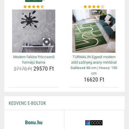
Modern falióra fröccsenő
TURMALIN Egyedi modern
formájú Barna
zöld szőnyeg arany mintával
29570 Ft
27170 Ft
Szélessé 80 cm | Hossz: 150
cm
16620 Ft
KEDVENC E-BOLTOK