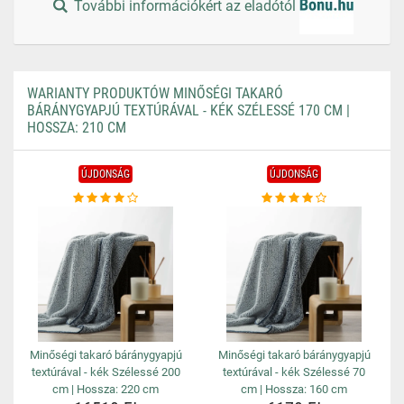
További információkért az eladótól
WARIANTY PRODUKTÓW MINŐSÉGI TAKARÓ
BÁRÁNYGYAPJÚ TEXTÚRÁVAL - KÉK SZÉLESSÉ 170 CM |
HOSSZA: 210 CM
ÚJDONSÁG
ÚJDONSÁG
Minőségi takaró báránygyapjú
Minőségi takaró báránygyapjú
textúrával - kék Szélessé 200
textúrával - kék Szélessé 70
cm | Hossza: 220 cm
cm | Hossza: 160 cm