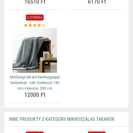
16510 Ft
6170 Ft
ÚJDONSÁG
Minőségi takaró báránygyapjú
textúrával - kék Szélessé 150
cm | Hossza: 200 cm
12000 Ft
INNE PRODUKTY Z KATEGORII MIKROSZÁLAS TAKARÓK