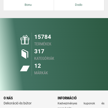
Bonu
Dodo
15784
TERMÉKEK
317
KATEGÓRIÁK
12
MÁRKÁK
O NÁS
INFORMÁCIÓ
Dekoráció és bútor
Kedvezményes kuponok és