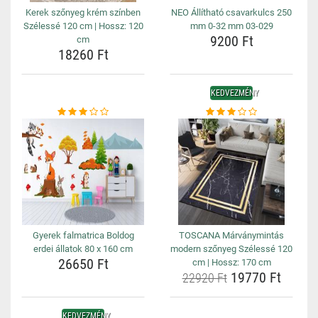
Kerek szőnyeg krém színben
NEO Állítható csavarkulcs 250
Szélessé 120 cm | Hossz: 120
mm 0-32 mm 03-029
9200 Ft
cm
18260 Ft
KEDVEZMÉNY
Gyerek falmatrica Boldog
TOSCANA Márványmintás
erdei állatok 80 x 160 cm
modern szőnyeg Szélessé 120
26650 Ft
cm | Hossz: 170 cm
19770 Ft
22920 Ft
KEDVEZMÉNY