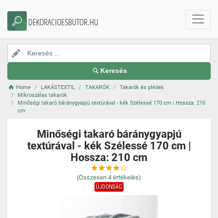
DEKORACIOESBUTOR.HU
Keresés
Home
LAKÁSTEXTIL
TAKARÓK
Takarók és plédek
Mikroszálas takarók
Minőségi takaró báránygyapjú textúrával - kék Szélessé 170 cm | Hossza: 210
cm
Minőségi takaró báránygyapjú
textúrával - kék Szélessé 170 cm |
Hossza: 210 cm
(Összesen
4
értékelés)
ÚJDONSÁG