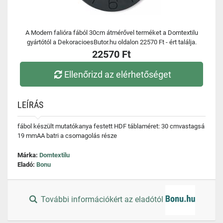
A Modern falióra fából 30cm átmérővel terméket a Domtextilu
gyártótól a DekoracioesButor.hu oldalon 22570 Ft - ért találja.
22570 Ft
Ellenőrizd az elérhetőséget
LEÍRÁS
fábol készült mutatókanya festett HDF táblaméret: 30 cmvastagsá
19 mmAA batri a csomagolás része
Márka:
Domtextilu
Eladó:
Bonu
További információkért az eladótól