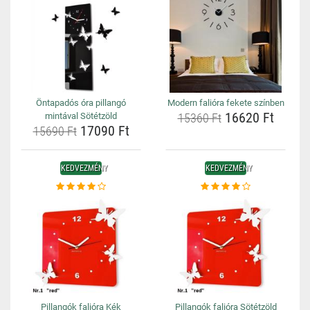
Öntapadós óra pillangó
Modern falióra fekete színben
16620 Ft
mintával Sötétzöld
15360 Ft
17090 Ft
15690 Ft
KEDVEZMÉNY
KEDVEZMÉNY
Pillangók falióra Kék
Pillangók falióra Sötétzöld