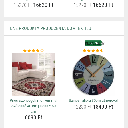
16620 Ft
16620 Ft
15270 Ft
15270 Ft
INNE PRODUKTY PRODUCENTA DOMTEXTILU
KEDVEZMÉNY
Piros szőnyegek motívummal
Színes falióra 30cm átmérővel
18490 Ft
Szélessé 40 cm | Hossz: 60
12230 Ft
cm
6090 Ft