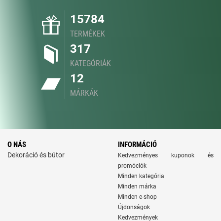
15784
TERMÉKEK
317
KATEGÓRIÁK
12
MÁRKÁK
O NÁS
INFORMÁCIÓ
Dekoráció és bútor
Kedvezményes kuponok és
promóciók
Minden kategória
Minden márka
Minden e-shop
Újdonságok
Kedvezmények