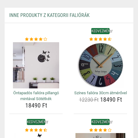
INNE PRODUKTY Z KATEGORII FALIÓRÁK
KEDVEZMÉNY
Öntapadós falióra pillangó
Színes falióra 30cm átmérővel
18490 Ft
mintával Sötétkék
12230 Ft
18490 Ft
KEDVEZMÉNY
KEDVEZMÉNY