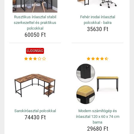
Rusztikus íróasztal stabil
Fehér irodai íróasztal
szerkezettel és praktikus
polcokkal - balra
35630 Ft
polcokkal
60050 Ft
ÚJDONSÁG
Sarokíróasztal polcokkal
Modern számítógép és
74430 Ft
íróasztal 120 x 60 x 74 cm
barna
29680 Ft