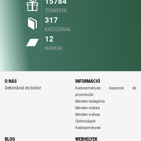
15784
TERMÉKEK
317
KATEGÓRIÁK
12
MÁRKÁK
O NÁS
INFORMÁCIÓ
Dekoráció és bútor
Kedvezményes kuponok és
promóciók
Minden kategória
Minden márka
Minden e-shop
Újdonságok
Kedvezmények
BLOG
WEBHELYEK