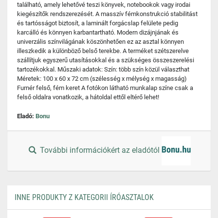
található, amely lehetővé teszi könyvek, notebookok vagy irodai
kiegészítők rendszerezését. A masszív fémkonstrukció stabilitást
és tartósságot biztosít, a laminált forgácslap felülete pedig
karcálló és könnyen karbantartható. Modern dizájnjának és
univerzális színvilágának köszönhetően ez az asztal könnyen
illeszkedik a különböző belső terekbe. A terméket szétszerelve
szállítjuk egyszerű utasításokkal és a szükséges összeszerelési
tartozékokkal. Műszaki adatok: Szín: több szín közül választhat
Méretek: 100 x 60 x 72 cm (szélesség x mélység x magasság)
Furnér felső, fém keret A fotókon látható munkalap színe csak a
felső oldalra vonatkozik, a hátoldal ettől eltérő lehet!
Eladó:
Bonu
További információkért az eladótól
INNE PRODUKTY Z KATEGORII ÍRÓASZTALOK