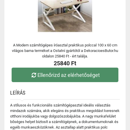
A Modern számítógépes íróasztal praktikus polccal 100 x 60 cm
világos barna terméket a Ostatní gyártótól a DekoracioesButor.hu
oldalon 25840 Ft - ért találja.
25840 Ft
Ellenőrizd az elérhetőséget
LEÍRÁS
A stílusos és funkcionális számítógépasztal ideális választás
mindazok számára, akik elegáns és praktikus megoldást keresnek
otthoni irodájukba vagy dolgozószobájukba. A nagy munkafelület
bőséges helyet biztosít a számítógépnek, a dokumentumoknak és
egyéb munkaeszközöknek. Az asztallap alatt praktikus polc