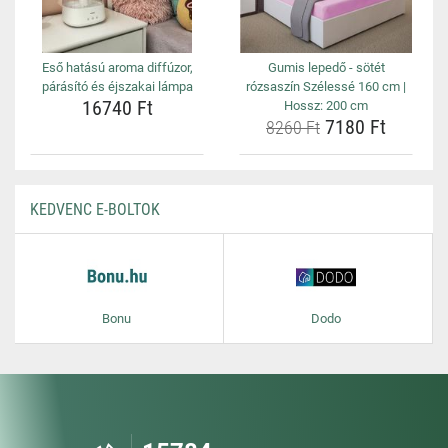
Eső hatású aroma diffúzor,
Gumis lepedő - sötét
párásító és éjszakai lámpa
rózsaszín Szélessé 160 cm |
16740 Ft
Hossz: 200 cm
7180 Ft
8260 Ft
KEDVENC E-BOLTOK
Bonu
Dodo