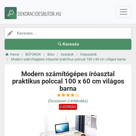
DEKORACIOESBUTOR.HU
Keresés
Home
BÚTOROK
Búto
Asztalok
Íróasztalok
Modern számítógépes íróasztal praktikus polccal 100 x 60 cm világos barna
Modern számítógépes íróasztal
praktikus polccal 100 x 60 cm világos
barna
(Összesen
3
értékelés)
ÚJDONSÁG