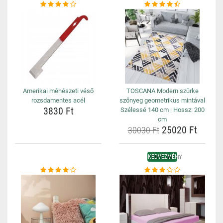
Amerikai méhészeti véső
TOSCANA Modern szürke
rozsdamentes acél
szőnyeg geometrikus mintával
3830 Ft
Szélessé 140 cm | Hossz: 200
cm
25020 Ft
30030 Ft
KEDVEZMÉNY