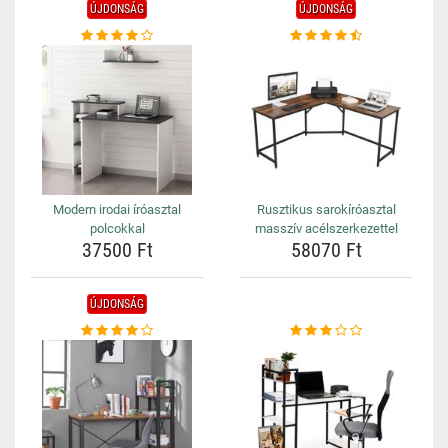
ÚJDONSÁG
ÚJDONSÁG
Modern irodai íróasztal
Rusztikus sarokíróasztal
polcokkal
masszív acélszerkezettel
37500 Ft
58070 Ft
ÚJDONSÁG