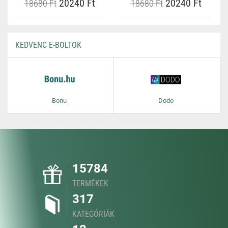
20240 Ft
20240 Ft
18680 Ft
18680 Ft
KEDVENC E-BOLTOK
Bonu
Dodo
15784
TERMÉKEK
317
KATEGÓRIÁK