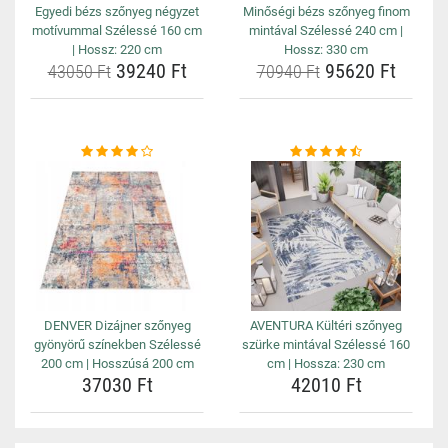
Egyedi bézs szőnyeg négyzet
Minőségi bézs szőnyeg finom
motívummal Szélessé 160 cm
mintával Szélessé 240 cm |
| Hossz: 220 cm
Hossz: 330 cm
39240 Ft
95620 Ft
43050 Ft
70940 Ft
DENVER Dizájner szőnyeg
AVENTURA Kültéri szőnyeg
gyönyörű színekben Szélessé
szürke mintával Szélessé 160
200 cm | Hosszúsá 200 cm
cm | Hossza: 230 cm
37030 Ft
42010 Ft