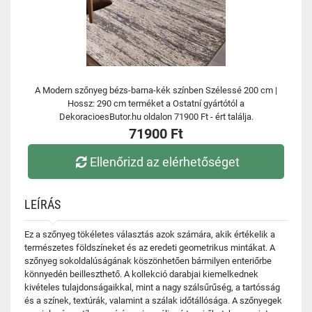
A Modern szőnyeg bézs-barna-kék színben Szélessé 200 cm |
Hossz: 290 cm terméket a Ostatní gyártótól a
DekoracioesButor.hu oldalon 71900 Ft - ért találja.
71900 Ft
Ellenőrizd az elérhetőséget
LEÍRÁS
Ez a szőnyeg tökéletes választás azok számára, akik értékelik a
természetes földszíneket és az eredeti geometrikus mintákat. A
szőnyeg sokoldalúságának köszönhetően bármilyen enteriőrbe
könnyedén beilleszthető. A kollekció darabjai kiemelkednek
kivételes tulajdonságaikkal, mint a nagy szálsűrűség, a tartósság
és a színek, textúrák, valamint a szálak időtállósága. A szőnyegek