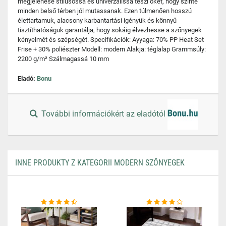
megjelenése stílusossá és univerzálissá teszi őket, hogy szinte
minden belső térben jól mutassanak. Ezen túlmenően hosszú
élettartamuk, alacsony karbantartási igényük és könnyű
tisztíthatóságuk garantálja, hogy sokáig élvezhesse a szőnyegek
kényelmét és szépségét. Specifikációk: Ayyaga: 70% PP Heat Set
Frise + 30% poliészter Modell: modern Alakja: téglalap Grammsúly:
2200 g/m² Szálmagassá 10 mm
Eladó:
Bonu
További információkért az eladótól
INNE PRODUKTY Z KATEGORII MODERN SZŐNYEGEK