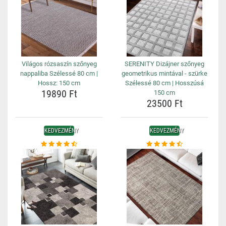
Világos rózsaszín szőnyeg
SERENITY Dizájner szőnyeg
nappaliba Szélessé 80 cm |
geometrikus mintával - szürke
Hossz: 150 cm
Szélessé 80 cm | Hosszúsá
19890 Ft
150 cm
23500 Ft
KEDVEZMÉNY
KEDVEZMÉNY