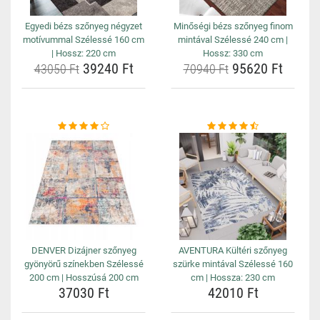
Egyedi bézs szőnyeg négyzet
Minőségi bézs szőnyeg finom
motívummal Szélessé 160 cm
mintával Szélessé 240 cm |
| Hossz: 220 cm
Hossz: 330 cm
39240 Ft
95620 Ft
43050 Ft
70940 Ft
DENVER Dizájner szőnyeg
AVENTURA Kültéri szőnyeg
gyönyörű színekben Szélessé
szürke mintával Szélessé 160
200 cm | Hosszúsá 200 cm
cm | Hossza: 230 cm
37030 Ft
42010 Ft