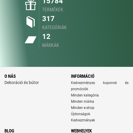
15784
TERMÉKEK
317
KATEGÓRIÁK
12
MÁRKÁK
O NÁS
INFORMÁCIÓ
Dekoráció és bútor
Kedvezményes kuponok és
promóciók
Minden kategória
Minden márka
Minden e-shop
Újdonságok
Kedvezmények
BLOG
WEBHELYEK