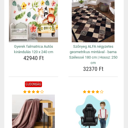
Gyerek falmatrica Autós
Szőnyeg ALFA négyzetes
kirándulás 120 x 240 cm
geometrikus mintával - barna
42940 Ft
Szélessé 180 cm | Hossz: 250
cm
32370 Ft
ÚJDONSÁG