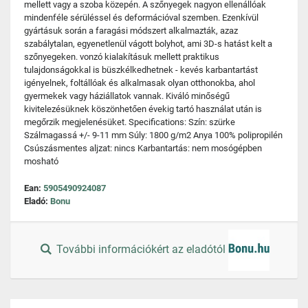
mellett vagy a szoba közepén. A szőnyegek nagyon ellenállóak
mindenféle sérüléssel és deformációval szemben. Ezenkívül
gyártásuk során a faragási módszert alkalmazták, azaz
szabálytalan, egyenetlenül vágott bolyhot, ami 3D-s hatást kelt a
szőnyegeken. vonzó kialakításuk mellett praktikus
tulajdonságokkal is büszkélkedhetnek - kevés karbantartást
igényelnek, foltállóak és alkalmasak olyan otthonokba, ahol
gyermekek vagy háziállatok vannak. Kiváló minőségű
kivitelezésüknek köszönhetően évekig tartó használat után is
megőrzik megjelenésüket. Specifications: Szín: szürke
Szálmagassá +/- 9-11 mm Súly: 1800 g/m2 Anya 100% polipropilén
Csúszásmentes aljzat: nincs Karbantartás: nem mosógépben
mosható
Ean:
5905490924087
Eladó:
Bonu
További információkért az eladótól