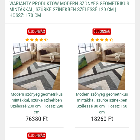
WARIANTY PRODUKTÓW MODERN SZŐNYEG GEOMETRIKUS
MINTÁKKAL, SZÜRKE SZÍNEKBEN SZÉLESSÉ 120 CM |
HOSSZ: 170 CM
ÚJDONSÁG
ÚJDONSÁG
Modern szőnyeg geometrikus
Modern szőnyeg geometrikus
mintákkal, szürke színekben
mintákkal, szürke színekben
Szélessé 200 cm | Hossz: 290
Szélessé 80 cm | Hossz: 150
cm
cm
76380 Ft
18260 Ft
ÚJDONSÁG