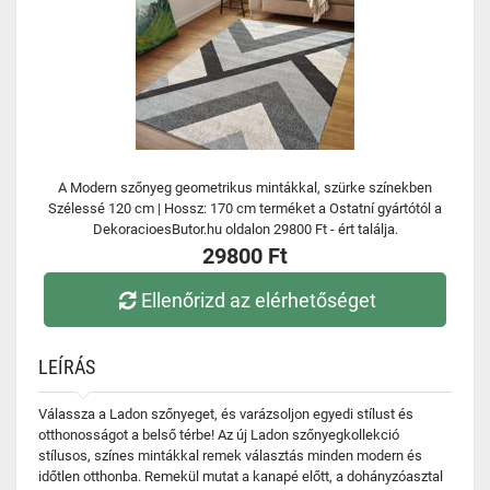
A Modern szőnyeg geometrikus mintákkal, szürke színekben
Szélessé 120 cm | Hossz: 170 cm terméket a Ostatní gyártótól a
DekoracioesButor.hu oldalon 29800 Ft - ért találja.
29800 Ft
Ellenőrizd az elérhetőséget
LEÍRÁS
Válassza a Ladon szőnyeget, és varázsoljon egyedi stílust és
otthonosságot a belső térbe! Az új Ladon szőnyegkollekció
stílusos, színes mintákkal remek választás minden modern és
időtlen otthonba. Remekül mutat a kanapé előtt, a dohányzóasztal