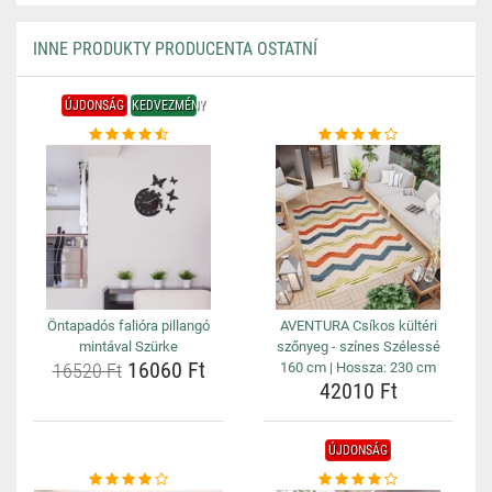
INNE PRODUKTY PRODUCENTA OSTATNÍ
ÚJDONSÁG
KEDVEZMÉNY
Öntapadós falióra pillangó
AVENTURA Csíkos kültéri
mintával Szürke
szőnyeg - színes Szélessé
16060 Ft
16520 Ft
160 cm | Hossza: 230 cm
42010 Ft
ÚJDONSÁG