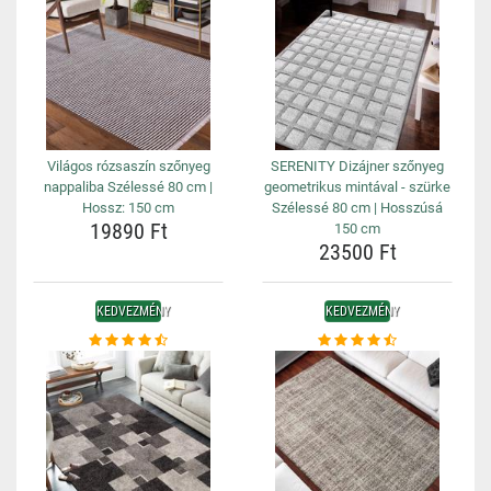
Világos rózsaszín szőnyeg
SERENITY Dizájner szőnyeg
nappaliba Szélessé 80 cm |
geometrikus mintával - szürke
Hossz: 150 cm
Szélessé 80 cm | Hosszúsá
19890 Ft
150 cm
23500 Ft
KEDVEZMÉNY
KEDVEZMÉNY