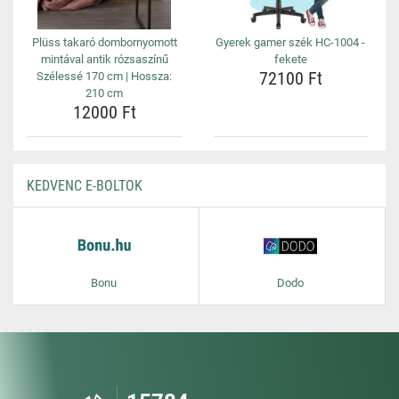
Plüss takaró dombornyomott
Gyerek gamer szék HC-1004 -
mintával antik rózsaszínű
fekete
72100 Ft
Szélessé 170 cm | Hossza:
210 cm
12000 Ft
KEDVENC E-BOLTOK
Bonu
Dodo