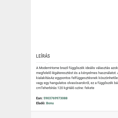
LEÍRÁS
A ModernHome brazil függőszék ideális választás azok s
megfelelő légáteresztést és a kényelmes használatot. 
kialakításAz egypontos felfüggesztésnek köszönhetően 
vagy egy hangulatos olvasósarokról, ez a függőszék 
cmTeherbírás:120 kgHáló színe: fekete
Ean:
5903769973088
Eladó:
Bonu