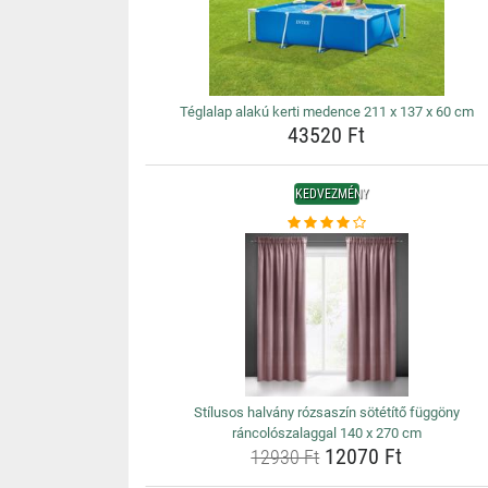
Téglalap alakú kerti medence 211 x 137 x 60 cm
43520 Ft
KEDVEZMÉNY
Stílusos halvány rózsaszín sötétítő függöny
ráncolószalaggal 140 x 270 cm
12070 Ft
12930 Ft