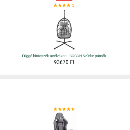
Függő hintaszék acélvázon - COCON Szürke párnák
93670 Ft