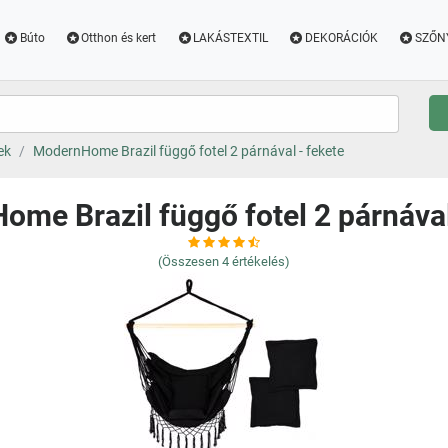
Búto
Otthon és kert
LAKÁSTEXTIL
DEKORÁCIÓK
SZŐN
ek
ModernHome Brazil függő fotel 2 párnával - fekete
me Brazil függő fotel 2 párnával
(Összesen
4
értékelés)