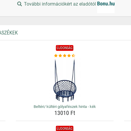
További információkért az eladótól
ASZÉKEK
ÚJDONSÁG
Beltéri/ kültéri gólyafészek hinta - kék
13010 Ft
ÚJDONSÁG