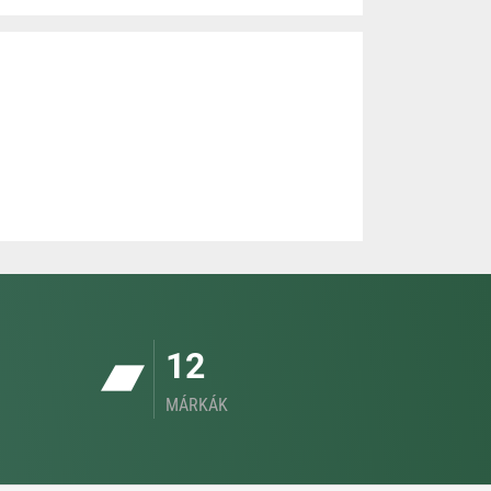
12
MÁRKÁK