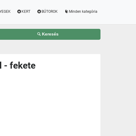
YEGEK
KERT
BÚTOROK
Minden kategória
Keresés
 - fekete