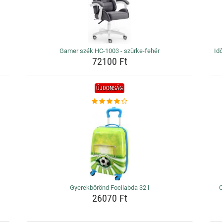
Gamer szék HC-1003 - szürke-fehér
Id
72100 Ft
ÚJDONSÁG
Gyerekbőrönd Focilabda 32 l
C
26070 Ft