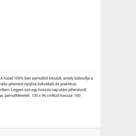
 A huzat 100%-ban pamutból készült, amely biztosítja a
ális pihenést nyújtva.Sokoldalú és praktikus
rtben. Legyen szó egy hosszú nap utáni pihenésről
aga: pamutMéretek: 130 x 96 cmRúd hossza: 100