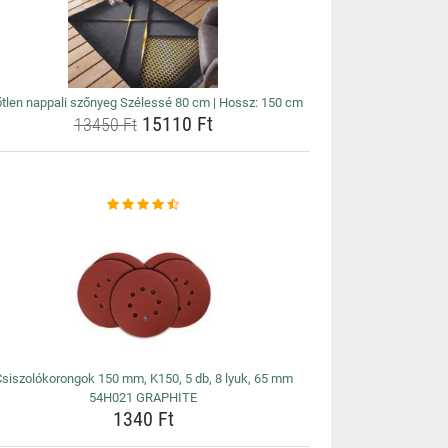
őtlen nappali szőnyeg Szélessé 80 cm | Hossz: 150 cm
15110 Ft
13450 Ft
siszolókorongok 150 mm, K150, 5 db, 8 lyuk, 65 mm
54H021 GRAPHITE
1340 Ft