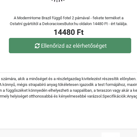
A ModernHome Brazil függő fotel 2 párnával - fekete terméket a
Ostatní gyártótól a DekoracioesButor.hu oldalon 14480 Ft - ért találja.
14480 Ft
Ellenőrizd az elérhetőséget
zámára, akik a minőséget és a részletgazdag kivitelezést részesítik előnyben.
A könnyű, mégis strapabíró anyag tökéletesen igazodik a test formájához, maxim
a függőszéket könnyedén elhelyezheti a nappaliban, a teraszon vagy akár a ke
bármely helyiséget otthonosabbá és kényelmesebbé varázsol.Specifikációk:Any