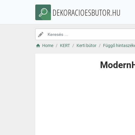
DEKORACIOESBUTOR.HU
Home
KERT
Kerti bútor
Függő hintaszék
ModernHo