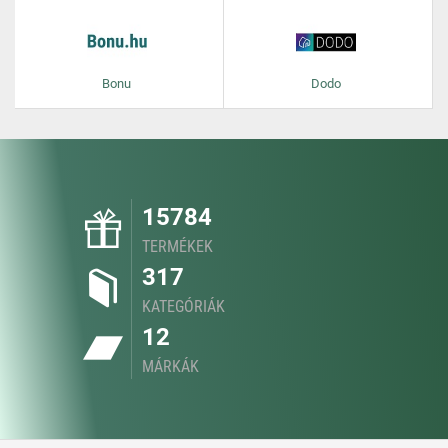
Bonu
Dodo
15784
TERMÉKEK
317
KATEGÓRIÁK
12
MÁRKÁK