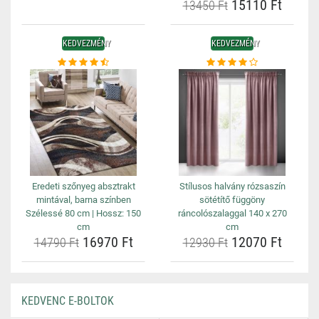
15110 Ft
13450 Ft
KEDVEZMÉNY
KEDVEZMÉNY
Eredeti szőnyeg absztrakt
Stílusos halvány rózsaszín
mintával, barna színben
sötétítő függöny
Szélessé 80 cm | Hossz: 150
ráncolószalaggal 140 x 270
cm
cm
16970 Ft
12070 Ft
14790 Ft
12930 Ft
KEDVENC E-BOLTOK