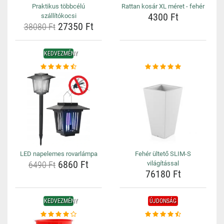
Praktikus többcélú
Rattan kosár XL méret - fehér
4300 Ft
szállítókocsi
27350 Ft
38080 Ft
KEDVEZMÉNY
LED napelemes rovarlámpa
Fehér ültető SLIM-S
6860 Ft
6490 Ft
világítással
76180 Ft
KEDVEZMÉNY
ÚJDONSÁG