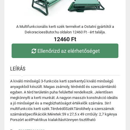
A Multifunkcionális kerti szék terméket a Ostatní gyártótól a
DekoracioesButor.hu oldalon 12460 Ft - ért találja.
12460 Ft
Ellenőrizd az elérhetőséget
LEÍRÁS
A kiváló minőségű 3-funkciós kerti szerkentyű kiváló minőségű
anyagokból készült. Magas zsámoly, térdvédő és szerszámtároló
egyben. A térd területén puha felülettel rendelkezik. Jelentősen
megkönnyíti a kerti munkát. A nagyon masszív konstrukció ideális
a jó minőséget és a megbízhatóságot értékelők számára. 3in1
multifunkciós kerti szék.TérdvédőSzékTárolóhely a szerszámok
számáraSpecifikációk:Méretek:59 x 27,5 x 49 cmSúly: 2,7 kgAnya
Porszórt acélPraktikus kialakításKönnyen tisztítható