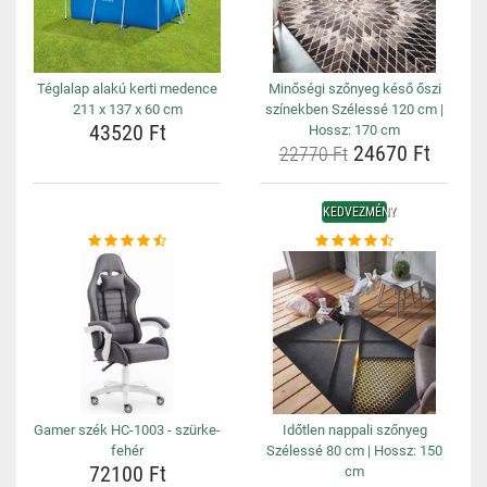
Téglalap alakú kerti medence
Minőségi szőnyeg késő őszi
211 x 137 x 60 cm
színekben Szélessé 120 cm |
43520 Ft
Hossz: 170 cm
24670 Ft
22770 Ft
KEDVEZMÉNY
Gamer szék HC-1003 - szürke-
Időtlen nappali szőnyeg
fehér
Szélessé 80 cm | Hossz: 150
72100 Ft
cm