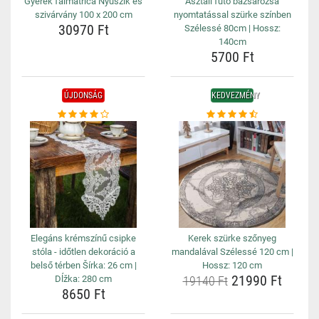
Gyerek falmatrica Nyuszik és
Asztali futó bazsarózsa
szivárvány 100 x 200 cm
nyomtatással szürke színben
30970 Ft
Szélessé 80cm | Hossz:
140cm
5700 Ft
ÚJDONSÁG
KEDVEZMÉNY
Elegáns krémszínű csipke
Kerek szürke szőnyeg
stóla - időtlen dekoráció a
mandalával Szélessé 120 cm |
belső térben Šírka: 26 cm |
Hossz: 120 cm
21990 Ft
Dĺžka: 280 cm
19140 Ft
8650 Ft