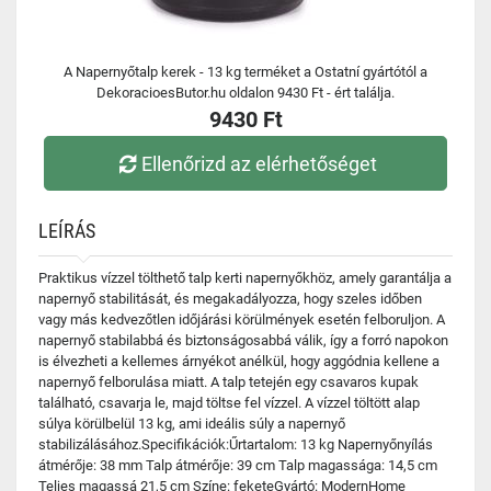
A Napernyőtalp kerek - 13 kg terméket a Ostatní gyártótól a
DekoracioesButor.hu oldalon 9430 Ft - ért találja.
9430 Ft
Ellenőrizd az elérhetőséget
LEÍRÁS
Praktikus vízzel tölthető talp kerti napernyőkhöz, amely garantálja a
napernyő stabilitását, és megakadályozza, hogy szeles időben
vagy más kedvezőtlen időjárási körülmények esetén felboruljon. A
napernyő stabilabbá és biztonságosabbá válik, így a forró napokon
is élvezheti a kellemes árnyékot anélkül, hogy aggódnia kellene a
napernyő felborulása miatt. A talp tetején egy csavaros kupak
található, csavarja le, majd töltse fel vízzel. A vízzel töltött alap
súlya körülbelül 13 kg, ami ideális súly a napernyő
stabilizálásához.Specifikációk:Űrtartalom: 13 kg Napernyőnyílás
átmérője: 38 mm Talp átmérője: 39 cm Talp magassága: 14,5 cm
Teljes magassá 21,5 cm Színe: feketeGyártó: ModernHome