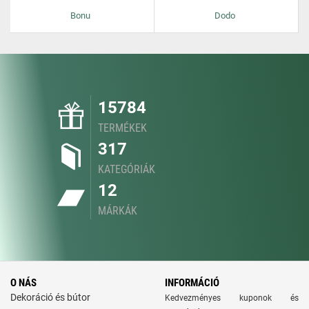
Bonu
Dodo
15784
TERMÉKEK
317
KATEGÓRIÁK
12
MÁRKÁK
O NÁS
INFORMÁCIÓ
Dekoráció és bútor
Kedvezményes kuponok és