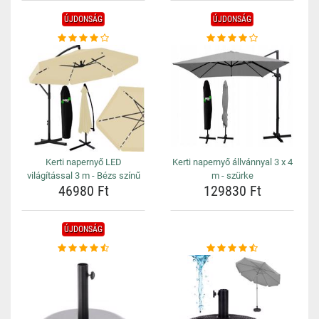
ÚJDONSÁG
ÚJDONSÁG
Kerti napernyő LED
Kerti napernyő állvánnyal 3 x 4
világítással 3 m - Bézs színű
m - szürke
46980 Ft
129830 Ft
ÚJDONSÁG