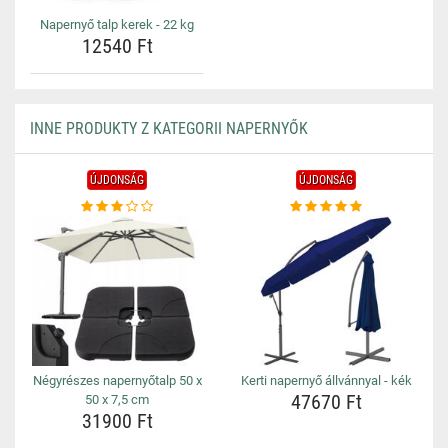
Napernyő talp kerek - 22 kg
12540 Ft
INNE PRODUKTY Z KATEGORII NAPERNYŐK
ÚJDONSÁG
ÚJDONSÁG
Négyrészes napernyőtalp 50 x
Kerti napernyő állvánnyal - kék
47670 Ft
50 x 7,5 cm
31900 Ft