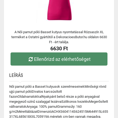
A Női pamut póló Basset kutyus nyomtatással Rózsaszín XL
terméket a Ostatní gyártótól a DekoracioesButor.hu oldalon 6630
Ft - ért találja.
6630 Ft
Ellenőrizd az elérhetőséget
LEÍRÁS
Női pamut póló a Basset kutyusok szerelmeseinekMinőségi rövid
ujjú pamut pólóDivatos karcsúsított
fazonOldalvarratokkalNyakpánt belső része a póló anyagával
megegyező színű szalaggal lezárvaSzilikonos kezelésMegerősített
vállvarratokAnyaga: 100% pamutGrammsúly: 160
g/m2MérettáblázatDimenzióACHXS604114S624515M644915L655
317XL685618XXL705919A méretek cm-ben vannak megadva.