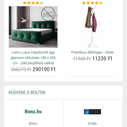
Loris Luxus kárpitozott ágy
Praktikus állófogas - fehér
11230 Ft
glamour stílusban 180 x 200
11550 Ft
cm - zöld tárolóhely nélkül
290190 Ft
266270 Ft
KEDVENC E-BOLTOK
Bonu
Dodo