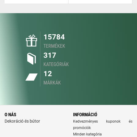
15784
TERMÉKEK
317
KATEGÓRIÁK
12
MÁRKÁK
O NÁS
INFORMÁCIÓ
Dekoráció és bútor
Kedvezményes kuponok és
promóciók
Minden kategória