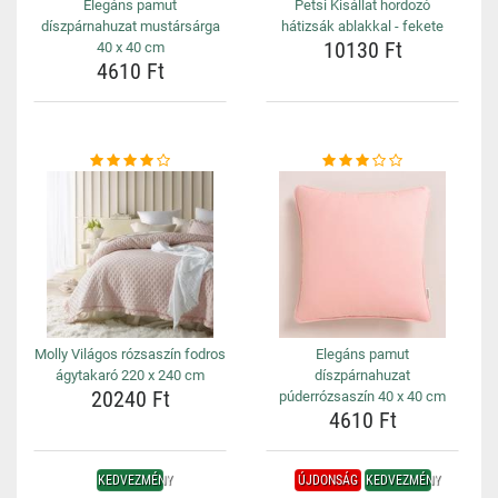
Elegáns pamut
Petsi Kisállat hordozó
díszpárnahuzat mustársárga
hátizsák ablakkal - fekete
10130 Ft
40 x 40 cm
4610 Ft
Molly Világos rózsaszín fodros
Elegáns pamut
ágytakaró 220 x 240 cm
díszpárnahuzat
20240 Ft
púderrózsaszín 40 x 40 cm
4610 Ft
KEDVEZMÉNY
ÚJDONSÁG
KEDVEZMÉNY