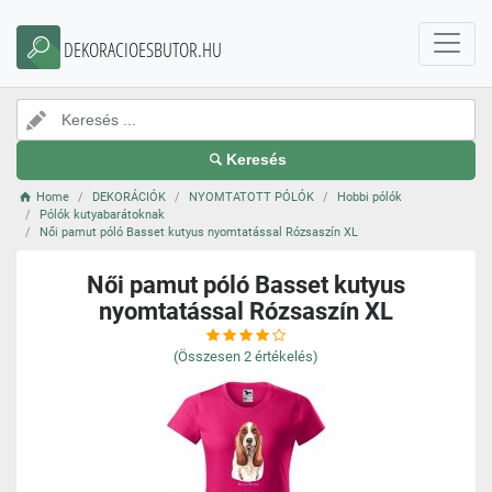
DEKORACIOESBUTOR.HU
Keresés
Home
DEKORÁCIÓK
NYOMTATOTT PÓLÓK
Hobbi pólók
Pólók kutyabarátoknak
Női pamut póló Basset kutyus nyomtatással Rózsaszín XL
Női pamut póló Basset kutyus
nyomtatással Rózsaszín XL
(Összesen
2
értékelés)