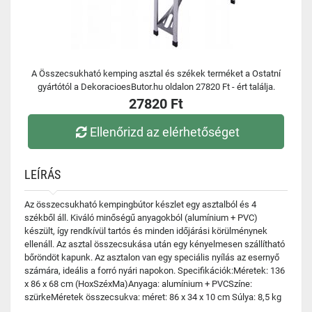
A Összecsukható kemping asztal és székek terméket a Ostatní
gyártótól a DekoracioesButor.hu oldalon 27820 Ft - ért találja.
27820 Ft
Ellenőrizd az elérhetőséget
LEÍRÁS
Az összecsukható kempingbútor készlet egy asztalból és 4
székből áll. Kiváló minőségű anyagokból (alumínium + PVC)
készült, így rendkívül tartós és minden időjárási körülménynek
ellenáll. Az asztal összecsukása után egy kényelmesen szállítható
bőröndöt kapunk. Az asztalon van egy speciális nyílás az esernyő
számára, ideális a forró nyári napokon. Specifikációk:Méretek: 136
x 86 x 68 cm (HoxSzéxMa)Anyaga: alumínium + PVCSzíne:
szürkeMéretek összecsukva: méret: 86 x 34 x 10 cm Súlya: 8,5 kg