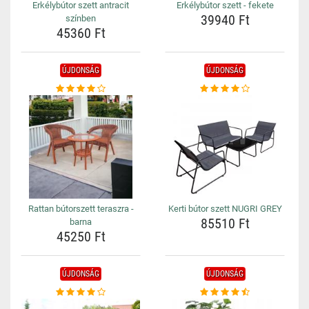
Erkélybútor szett antracit
Erkélybútor szett - fekete
39940 Ft
színben
45360 Ft
ÚJDONSÁG
ÚJDONSÁG
Rattan bútorszett teraszra -
Kerti bútor szett NUGRI GREY
85510 Ft
barna
45250 Ft
ÚJDONSÁG
ÚJDONSÁG