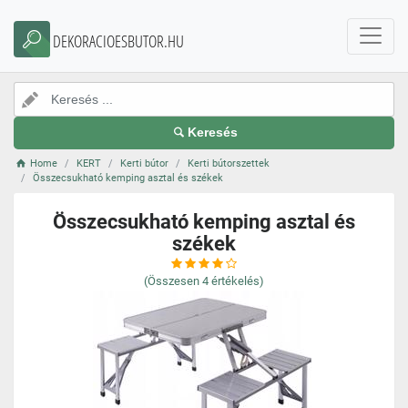
DEKORACIOESBUTOR.HU
Keresés
Home
KERT
Kerti bútor
Kerti bútorszettek
Összecsukható kemping asztal és székek
Összecsukható kemping asztal és
székek
(Összesen
4
értékelés)