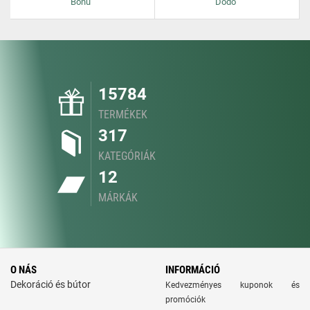
Bonu
Dodo
15784
TERMÉKEK
317
KATEGÓRIÁK
12
MÁRKÁK
O NÁS
INFORMÁCIÓ
Dekoráció és bútor
Kedvezményes kuponok és
promóciók