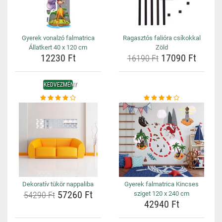
Gyerek vonalzó falmatrica
Ragasztós falióra csíkokkal
Állatkert 40 x 120 cm
Zöld
12230 Ft
17090 Ft
16190 Ft
KEDVEZMÉNY
Dekoratív tükör nappaliba
Gyerek falmatrica Kincses
57260 Ft
54290 Ft
sziget 120 x 240 cm
42940 Ft