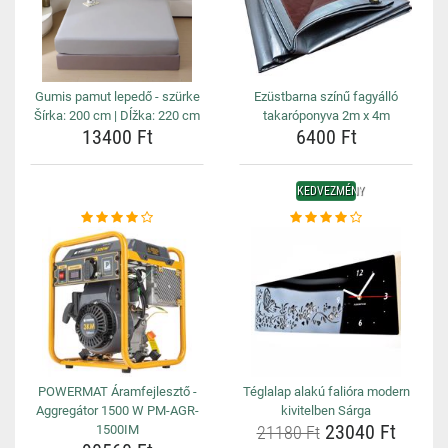
Gumis pamut lepedő - szürke
Ezüstbarna színű fagyálló
Šírka: 200 cm | Dĺžka: 220 cm
takaróponyva 2m x 4m
13400 Ft
6400 Ft
KEDVEZMÉNY
POWERMAT Áramfejlesztő -
Téglalap alakú falióra modern
Aggregátor 1500 W PM-AGR-
kivitelben Sárga
23040 Ft
1500IM
21180 Ft