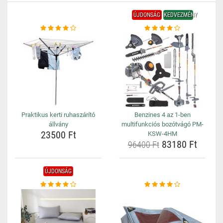
ÚJDONSÁG
KEDVEZMÉNY
Praktikus kerti ruhaszárító
Benzines 4 az 1-ben
állvány
multifunkciós bozótvágó PM-
23500 Ft
KSW-4HM
83180 Ft
96400 Ft
ÚJDONSÁG