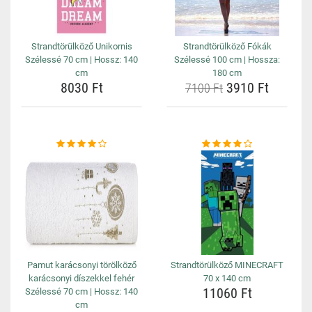
Strandtörülköző Unikornis
Strandtörülköző Fókák
Szélessé 70 cm | Hossz: 140
Szélessé 100 cm | Hossza:
cm
180 cm
8030 Ft
3910 Ft
7100 Ft
Pamut karácsonyi törölköző
Strandtörülköző MINECRAFT
karácsonyi díszekkel fehér
70 x 140 cm
11060 Ft
Szélessé 70 cm | Hossz: 140
cm