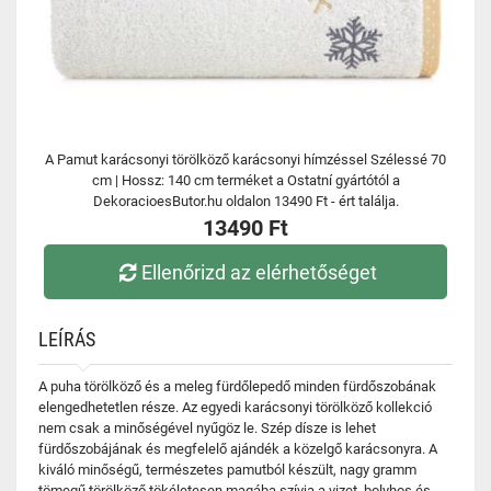
A Pamut karácsonyi törölköző karácsonyi hímzéssel Szélessé 70
cm | Hossz: 140 cm terméket a Ostatní gyártótól a
DekoracioesButor.hu oldalon 13490 Ft - ért találja.
13490 Ft
Ellenőrizd az elérhetőséget
LEÍRÁS
A puha törölköző és a meleg fürdőlepedő minden fürdőszobának
elengedhetetlen része. Az egyedi karácsonyi törölköző kollekció
nem csak a minőségével nyűgöz le. Szép dísze is lehet
fürdőszobájának és megfelelő ajándék a közelgő karácsonyra. A
kiváló minőségű, természetes pamutból készült, nagy gramm
tömegű törölköző tökéletesen magába szívja a vizet, bolyhos és