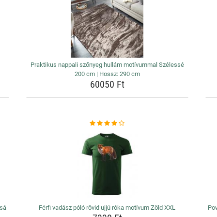
Praktikus nappali szőnyeg hullám motívummal Szélessé
200 cm | Hossz: 290 cm
60050 Ft
úsá
Férfi vadász póló rövid ujjú róka motívum Zöld XXL
Po