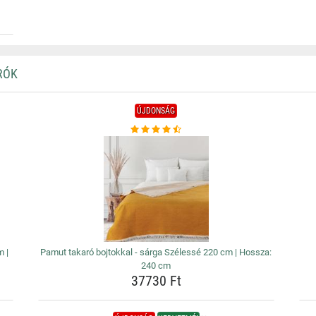
RÓK
ÚJDONSÁG
m |
Pamut takaró bojtokkal - sárga Szélessé 220 cm | Hossza:
240 cm
37730 Ft