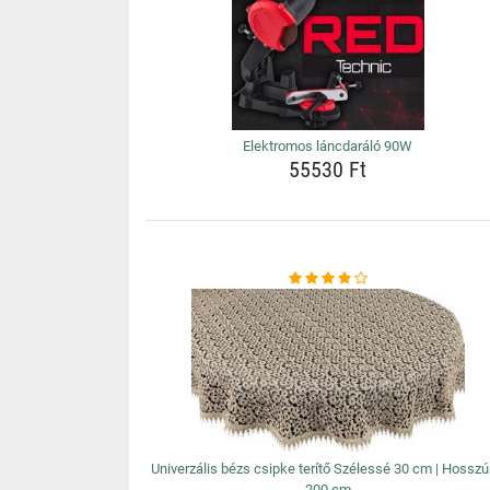
Elektromos láncdaráló 90W
55530 Ft
Univerzális bézs csipke terítő Szélessé 30 cm | Hossz
200 cm