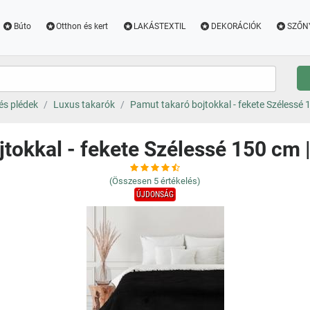
Búto
Otthon és kert
LAKÁSTEXTIL
DEKORÁCIÓK
SZŐN
és plédek
Luxus takarók
Pamut takaró bojtokkal - fekete Szélessé
jtokkal - fekete Szélessé 150 cm 
(Összesen
5
értékelés)
ÚJDONSÁG