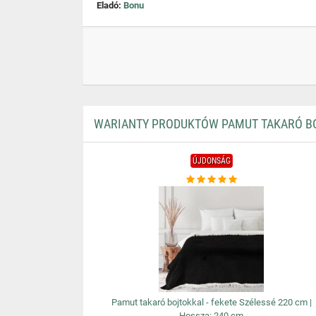
Eladó:
Bonu
WARIANTY PRODUKTÓW PAMUT TAKARÓ BOJT
ÚJDONSÁG
Pamut takaró bojtokkal - fekete Szélessé 220 cm |
Hossza: 240 cm