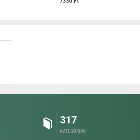
7330 Ft
317
KATEGÓRIÁK