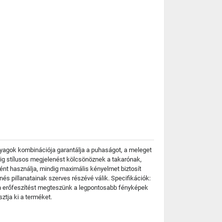
nyagok kombinációja garantálja a puhaságot, a meleget
dig stílusos megjelenést kölcsönöznek a takarónak,
ént használja, mindig maximális kényelmet biztosít
és pillanatainak szerves részévé válik. Specifikációk:
en erőfeszítést megteszünk a legpontosabb fényképek
ztja ki a terméket.