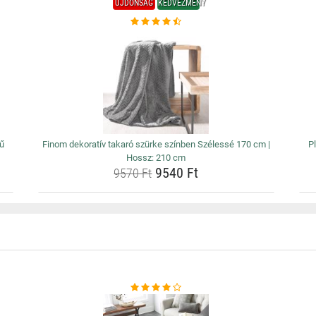
ÚJDONSÁG
KEDVEZMÉNY
nű
Finom dekoratív takaró szürke színben Szélessé 170 cm |
P
Hossz: 210 cm
9540 Ft
9570 Ft