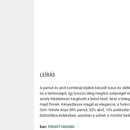
LEÍRÁS
A pamut és akril kombinációjából készült luxus és idő
és a tartósságot, így hosszú ideig megőrzi szépségét é
amely tökéletesen kiegészíti a belső teret. Akár a hid
majd Önnek. Kényeztesse magát az elegancia, a funkcion
Szín: fekete Anya 58% pamut, 32% akril, 10% poliészt
biztosítása érdekében, azonban a színek a monitor beállí
Ean:
5903571462060