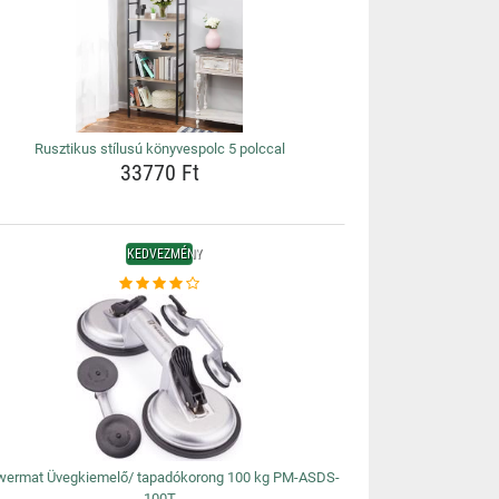
Rusztikus stílusú könyvespolc 5 polccal
33770 Ft
KEDVEZMÉNY
wermat Üvegkiemelő/ tapadókorong 100 kg PM-ASDS-
100T