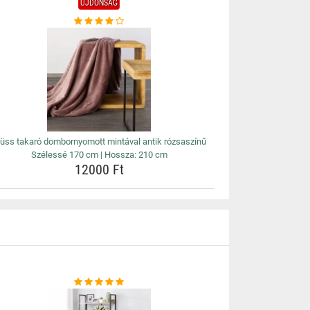
ÚJDONSÁG
lüss takaró dombornyomott mintával antik rózsaszínű
Szélessé 170 cm | Hossza: 210 cm
12000 Ft