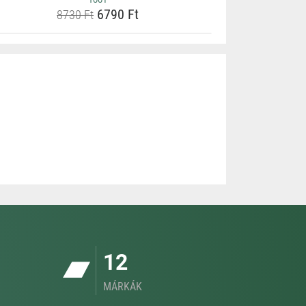
6790 Ft
8730 Ft
12
MÁRKÁK