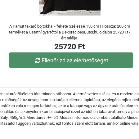
A Pamut takaró bojtokkal - fekete Szélessé 150 cm | Hossza: 200 cm
terméket a Ostatní gyártótól a DekoracioesButor.hu oldalon 25720 Ft -
ért találja.
25720 Ft
Ellenőrizd az elérhetőséget
tlen takaró tökéletes társ minden otthonba. A természetes szálak és a modern a
s minőségét. Az anyag finom textúrája kellemes tapintású, az elegáns rojtok pe
eg estéken való melegen tartáshoz, akár a kanapé vagy az ágy dekorációs elemek
alitás és a kényelem kombinációjával ezzel az időtlen takaróval, amely a pihen
er Súly: 450g/m2 Mérettűrés: +/- 5% Mosási információ a címkén található Mind
tásaitól függően változhatnak, ezt fontos szem előtt tartani, amikor online válas