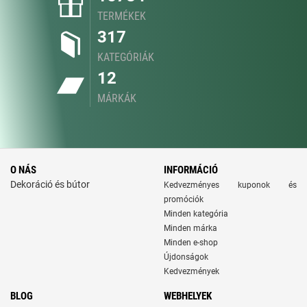
TERMÉKEK
317
KATEGÓRIÁK
12
MÁRKÁK
O NÁS
INFORMÁCIÓ
Dekoráció és bútor
Kedvezményes kuponok és
promóciók
Minden kategória
Minden márka
Minden e-shop
Újdonságok
Kedvezmények
BLOG
WEBHELYEK