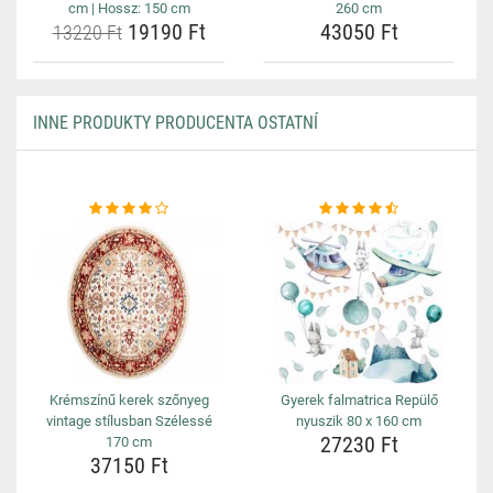
cm | Hossz: 150 cm
260 cm
19190 Ft
43050 Ft
13220 Ft
INNE PRODUKTY PRODUCENTA OSTATNÍ
Krémszínű kerek szőnyeg
Gyerek falmatrica Repülő
vintage stílusban Szélessé
nyuszik 80 x 160 cm
27230 Ft
170 cm
37150 Ft