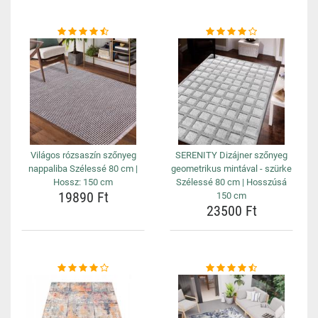
Világos rózsaszín szőnyeg
SERENITY Dizájner szőnyeg
nappaliba Szélessé 80 cm |
geometrikus mintával - szürke
Hossz: 150 cm
Szélessé 80 cm | Hosszúsá
19890 Ft
150 cm
23500 Ft