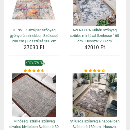
DENVER Dizájner szőnyeg
AVENTURA Kültéri szőnyeg
gyönyörű színekben Szélessé
szürke mintával Szélessé 160
200 cm | Hosszúsá 200 cm
cm | Hossza: 230 cm
37030 Ft
42010 Ft
KEDVEZMÉNY
Minőségi szürke szőnyeg
Stílusos szőnyeg a nappaliban
divatos kivitelben Szélessé 80
Szélessé 180 cm | Hossza: