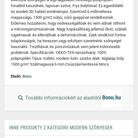
fonalból készülnek, laposan szőve, Fryz bolyhóval. Ez egyedülálló
és eredeti 3D hatást eredményez. Ezenkívül 6 milliméteres
magasságú, 1500 g/m2 súlyú, sűrű gyapjúval rendelkeznek.
Érdemes hozzátenni, hogy nedvességállóak és nem adnak otthont
a mikroorganizmusoknak. Nagy kopásállóság jellemzi őket, szálaik
rugalmasak és ellenállnak a deformációnak. Ezek rendkívül fontos
tulajdonságok, ha teraszon vagy erkélyen szeretnénk szőnyeget
használni. Tisztításuk és porszívózásuk sem jelent különösebb
problémát. Specifikációk: OEKO-TEX-tanúsítvány. 100%
polipropilén Típus: kültéri, modern Szín: szürke Alak: téglalap Súly:
1500 g/m² Szálmagassá 6 mm Csúszásmentessé Nincs
Eladó:
Bonu
További információkért az eladótól
INNE PRODUKTY Z KATEGORII MODERN SZŐNYEGEK