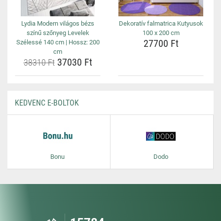
Lydia Modern világos bézs
Dekoratív falmatrica Kutyusok
színű szőnyeg Levelek
100 x 200 cm
27700 Ft
Szélessé 140 cm | Hossz: 200
cm
37030 Ft
38310 Ft
KEDVENC E-BOLTOK
Bonu
Dodo