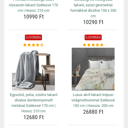
rózsaszín takaró Szélessé 170
takaró, ezüst geometriai
cm | Hossz: 210 cm
formákkal díszítve 150 x 200
10990 Ft
cm
10290 Ft
ÚJDONSÁG
ÚJDONSÁG
Egyszínű, puha, szürke takaró
Luxus akril takaró trópusi
divatos dombornyomott
virágmotívummal Szélessé
mintával Szélessé 170 cm |
150 cm | Hossza: 200 cm
26880 Ft
Hossz: 210 cm
12680 Ft