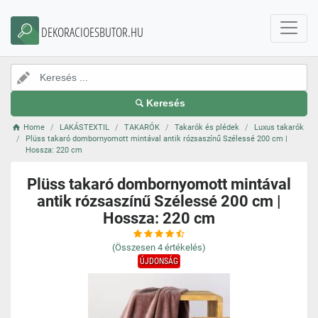
DEKORACIOESBUTOR.HU
Keresés
Home
LAKÁSTEXTIL
TAKARÓK
Takarók és plédek
Luxus takarók
Plüss takaró dombornyomott mintával antik rózsaszínű Szélessé 200 cm |
Hossza: 220 cm
Plüss takaró dombornyomott mintával
antik rózsaszínű Szélessé 200 cm |
Hossza: 220 cm
(Összesen
4
értékelés)
ÚJDONSÁG