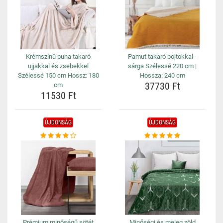
Krémszínű puha takaró
Pamut takaró bojtokkal -
ujjakkal és zsebekkel
sárga Szélessé 220 cm |
Szélessé 150 cm Hossz: 180
Hossza: 240 cm
37730 Ft
cm
11530 Ft
ÚJDONSÁG
ÚJDONSÁG
Prémium minőségű sötét
Minőségi és meleg zöld