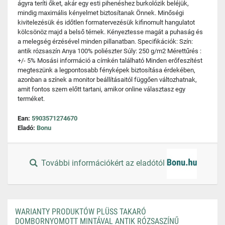
ágyra teríti őket, akár egy esti pihenéshez burkolózik beléjük,
mindig maximális kényelmet biztosítanak Önnek. Minőségi
kivitelezésük és időtlen formatervezésük kifinomult hangulatot
kölcsönöz majd a belső térnek. Kényeztesse magát a puhaság és
a melegség érzésével minden pillanatban. Specifikációk: Szín:
antik rózsaszín Anya 100% poliészter Súly: 250 g/m2 Mérettűrés :
+/- 5% Mosási információ a címkén található Minden erőfeszítést
megteszünk a legpontosabb fényképek biztosítása érdekében,
azonban a színek a monitor beállításaitól függően változhatnak,
amit fontos szem előtt tartani, amikor online választasz egy
terméket.
Ean:
5903571274670
Eladó:
Bonu
További információkért az eladótól
WARIANTY PRODUKTÓW PLÜSS TAKARÓ
DOMBORNYOMOTT MINTÁVAL ANTIK RÓZSASZÍNŰ