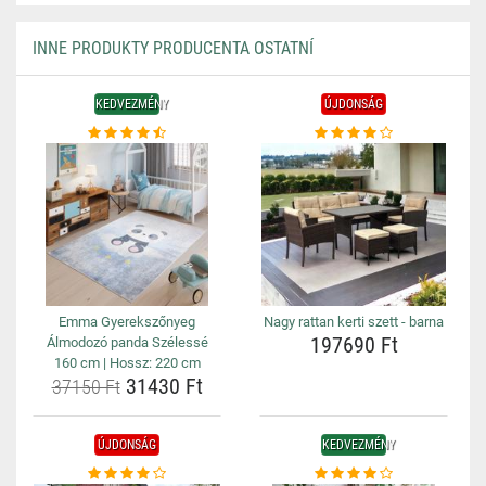
INNE PRODUKTY PRODUCENTA OSTATNÍ
KEDVEZMÉNY
ÚJDONSÁG
Emma Gyerekszőnyeg
Nagy rattan kerti szett - barna
197690 Ft
Álmodozó panda Szélessé
160 cm | Hossz: 220 cm
31430 Ft
37150 Ft
ÚJDONSÁG
KEDVEZMÉNY