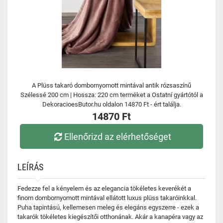
A Plüss takaró dombornyomott mintával antik rózsaszínű
Szélessé 200 cm | Hossza: 220 cm terméket a Ostatní gyártótól a
DekoracioesButor.hu oldalon 14870 Ft - ért találja.
14870 Ft
Ellenőrizd az elérhetőséget
LEÍRÁS
Fedezze fel a kényelem és az elegancia tökéletes keverékét a
finom dombornyomott mintával ellátott luxus plüss takaróinkkal.
Puha tapintású, kellemesen meleg és elegáns egyszerre - ezek a
takarók tökéletes kiegészítői otthonának. Akár a kanapéra vagy az