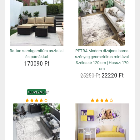
Rattan sarokgarnitúra asztallal
PETRA Modern dizájnos barna
és párnákkal
szőnyeg geometrikus mintával
170090 Ft
Szélessé 120 cm | Hossz: 170
cm
22220 Ft
25250 Ft
KEDVEZMÉNY