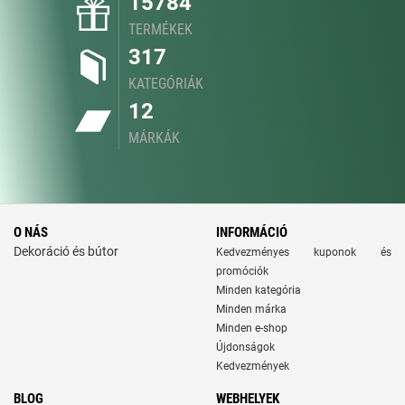
15784
TERMÉKEK
317
KATEGÓRIÁK
12
MÁRKÁK
O NÁS
INFORMÁCIÓ
Dekoráció és bútor
Kedvezményes kuponok és
promóciók
Minden kategória
Minden márka
Minden e-shop
Újdonságok
Kedvezmények
BLOG
WEBHELYEK