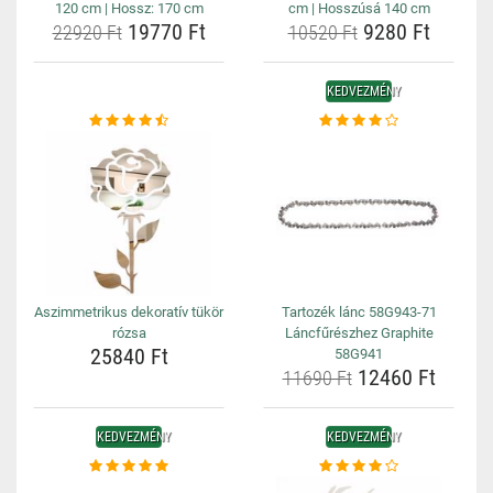
120 cm | Hossz: 170 cm
cm | Hosszúsá 140 cm
19770 Ft
9280 Ft
22920 Ft
10520 Ft
KEDVEZMÉNY
Aszimmetrikus dekoratív tükör
Tartozék lánc 58G943-71
rózsa
Láncfűrészhez Graphite
25840 Ft
58G941
12460 Ft
11690 Ft
KEDVEZMÉNY
KEDVEZMÉNY