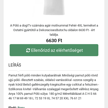
A Póló a dogITv számára agár motívummal Fehér 4XL terméket a
Ostatní gyártótól a DekoracioesButor.hu oldalon 6630 Ft - ért
találja.
6630 Ft
Ellenőrizd az elérhetőséget
LEÍRÁS
Pamut férfi póló minden kutyabarátnak Minőségi pamut póló rövid
ujjú póló -illesztett szabás, oldalsó varrásokkal -szoros szegély a
nyak körül Belső gallérszegély kiegészítve egy csíkkal a felszínen -
Szilikonos kivitel -Vállvarrás szalaggal megerősített vállrész Anyag
Anya 100% pamut Póló súlya: 180 g/m2 Mérettáblázat A C H S 66
46 17 M 69 49 18 L 72 53 19 XL 74 57 20 XXL 76 61 21
Eladó:
Bonu