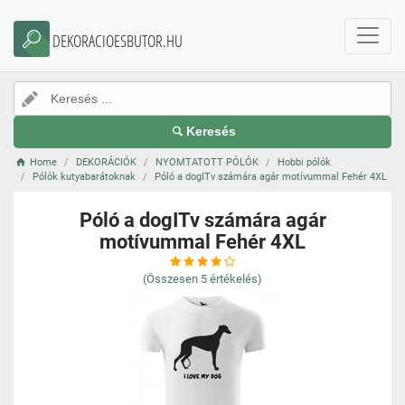
DEKORACIOESBUTOR.HU
Keresés
Home
DEKORÁCIÓK
NYOMTATOTT PÓLÓK
Hobbi pólók
Pólók kutyabarátoknak
Póló a dogITv számára agár motívummal Fehér 4XL
Póló a dogITv számára agár
motívummal Fehér 4XL
(Összesen
5
értékelés)