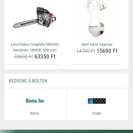
Láncfűrész Graphite 58G943
Akril tükör Szarvas
15690 Ft
benzínes 1800W, 458 mm
14790 Ft
63350 Ft
59690 Ft
KEDVENC E-BOLTOK
Bonu
Dodo