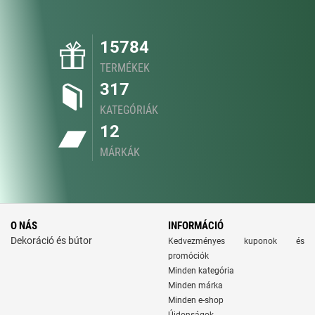
15784
TERMÉKEK
317
KATEGÓRIÁK
12
MÁRKÁK
O NÁS
INFORMÁCIÓ
Dekoráció és bútor
Kedvezményes kuponok és
promóciók
Minden kategória
Minden márka
Minden e-shop