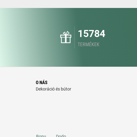
15784
TERMÉKEK
O NÁS
Dekoráció és bútor
Bonu
Dodo