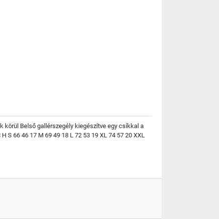
k körül Belső gallérszegély kiegészítve egy csíkkal a
C H S 66 46 17 M 69 49 18 L 72 53 19 XL 74 57 20 XXL