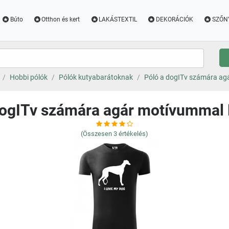
Búto
Otthon és kert
LAKÁSTEXTIL
DEKORÁCIÓK
SZŐN
Hobbi pólók
Pólók kutyabarátoknak
Póló a dogITv számára ag
dogITv számára agár motívummal 
(Összesen
3
értékelés)