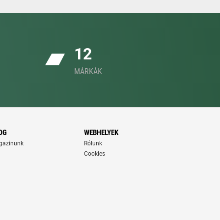
12
MÁRKÁK
OG
WEBHELYEK
gazinunk
Rólunk
Cookies