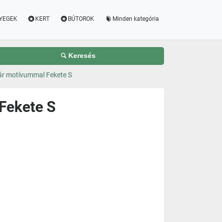
YEGEK
KERT
BÚTOROK
Minden kategória
Keresés
ár motívummal Fekete S
Fekete S