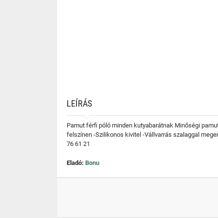
LEÍRÁS
Pamut férfi póló minden kutyabarátnak Minőségi pamut pó
felszínen -Szilikonos kivitel -Vállvarrás szalaggal me
76 61 21
Eladó:
Bonu