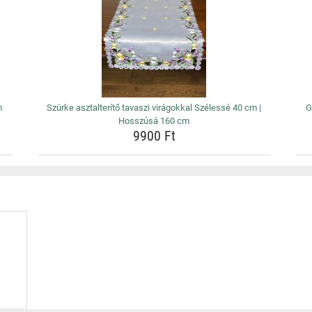
m
Szürke asztalterítő tavaszi virágokkal Szélessé 40 cm |
G
Hosszúsá 160 cm
9900 Ft