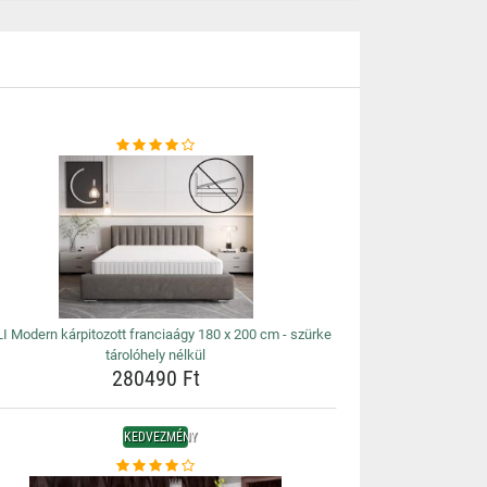
I Modern kárpitozott franciaágy 180 x 200 cm - szürke
tárolóhely nélkül
280490 Ft
KEDVEZMÉNY