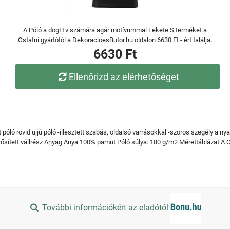
A Póló a dogITv számára agár motívummal Fekete S terméket a
Ostatní gyártótól a DekoracioesButor.hu oldalon 6630 Ft - ért találja.
6630 Ft
Ellenőrizd az elérhetőséget
ló rövid ujjú póló -illesztett szabás, oldalsó varrásokkal -szoros szegély a nya
gerősített vállrész Anyag Anya 100% pamut Póló súlya: 180 g/m2 Mérettáblázat A 
További információkért az eladótól