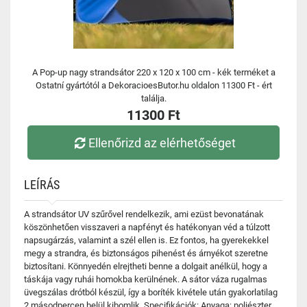
A Pop-up nagy strandsátor 220 x 120 x 100 cm - kék terméket a
Ostatní gyártótól a DekoracioesButor.hu oldalon 11300 Ft - ért
találja.
11300 Ft
Ellenőrizd az elérhetőséget
LEÍRÁS
A strandsátor UV szűrővel rendelkezik, ami ezüst bevonatának
köszönhetően visszaveri a napfényt és hatékonyan véd a túlzott
napsugárzás, valamint a szél ellen is. Ez fontos, ha gyerekekkel
megy a strandra, és biztonságos pihenést és árnyékot szeretne
biztosítani. Könnyedén elrejtheti benne a dolgait anélkül, hogy a
táskája vagy ruhái homokba kerülnének. A sátor váza rugalmas
üvegszálas drótból készül, így a boríték kivétele után gyakorlatilag
2 másodpercen belül kibomlik. Specifikációk: Anyaga: poliészter