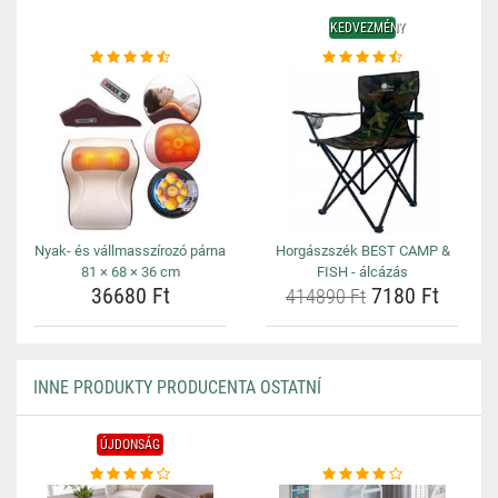
KEDVEZMÉNY
Nyak- és vállmasszírozó párna
Horgászszék BEST CAMP &
81 × 68 × 36 cm
FISH - álcázás
36680 Ft
7180 Ft
414890 Ft
INNE PRODUKTY PRODUCENTA OSTATNÍ
ÚJDONSÁG