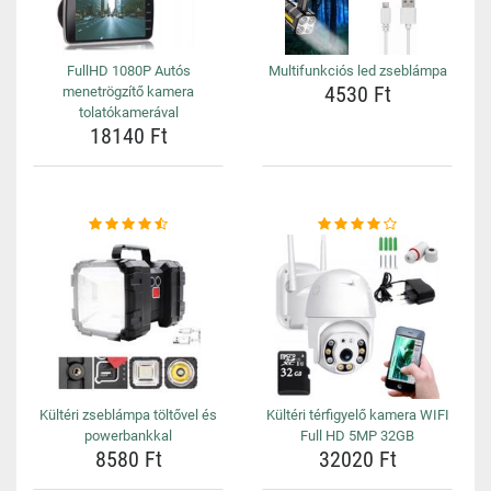
FullHD 1080P Autós
Multifunkciós led zseblámpa
4530 Ft
menetrögzítő kamera
tolatókamerával
18140 Ft
Kültéri zseblámpa töltővel és
Kültéri térfigyelő kamera WIFI
powerbankkal
Full HD 5MP 32GB
8580 Ft
32020 Ft