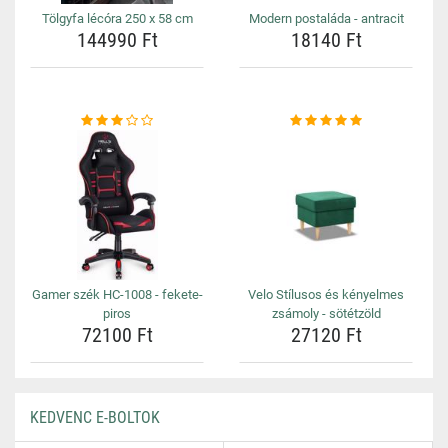
Tölgyfa lécóra 250 x 58 cm
Modern postaláda - antracit
144990 Ft
18140 Ft
Gamer szék HC-1008 - fekete-
Velo Stílusos és kényelmes
piros
zsámoly - sötétzöld
72100 Ft
27120 Ft
KEDVENC E-BOLTOK