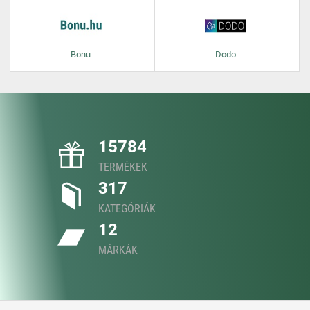
Bonu
Dodo
15784
TERMÉKEK
317
KATEGÓRIÁK
12
MÁRKÁK