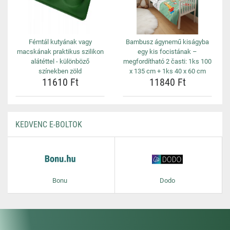
Fémtál kutyának vagy
Bambusz ágynemű kiságyba
macskának praktikus szilikon
egy kis focistának –
alátéttel - különböző
megfordítható 2 časti: 1ks 100
színekben zöld
x 135 cm + 1ks 40 x 60 cm
11610 Ft
11840 Ft
KEDVENC E-BOLTOK
Bonu
Dodo