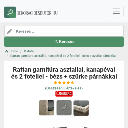
DEKORACIOESBUTOR.HU
Keresés
Home
Ostatní
Rattan garnitúra asztallal, kanapéval és 2 fotellel - bézs + szürke párnákkal
Rattan garnitúra asztallal, kanapéval
és 2 fotellel - bézs + szürke párnákkal
(Összesen
3
értékelés)
ÚJDONSÁG