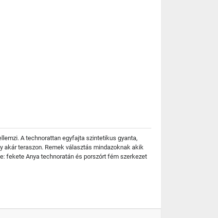
ellemzi. A technorattan egyfajta szintetikus gyanta,
vagy akár teraszon. Remek választás mindazoknak akik
íne: fekete Anya technoratán és porszórt fém szerkezet