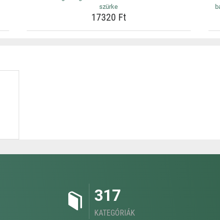
szürke
b
17320 Ft
317
KATEGÓRIÁK