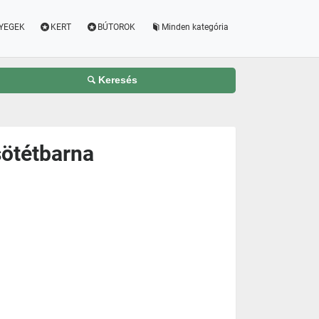
YEGEK
KERT
BÚTOROK
Minden kategória
Keresés
sötétbarna