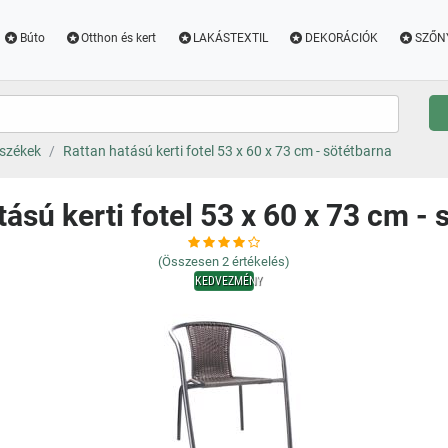
Búto
Otthon és kert
LAKÁSTEXTIL
DEKORÁCIÓK
SZŐN
 székek
Rattan hatású kerti fotel 53 x 60 x 73 cm - sötétbarna
tású kerti fotel 53 x 60 x 73 cm - 
(Összesen
2
értékelés)
KEDVEZMÉNY