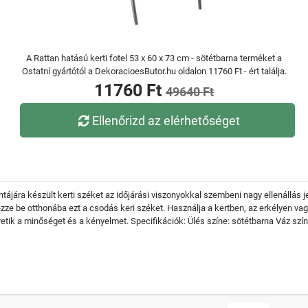
A Rattan hatású kerti fotel 53 x 60 x 73 cm - sötétbarna terméket a
Ostatní gyártótól a DekoracioesButor.hu oldalon 11760 Ft - ért találja.
11760 Ft
49640 Ft
Ellenőrizd az elérhetőséget
ntájára készült kerti széket az időjárási viszonyokkal szembeni nagy ellenállás j
erezze be otthonába ezt a csodás keri széket. Használja a kertben, az erkélyen 
eretik a minőséget és a kényelmet. Specifikációk: Ülés színe: sötétbarna Váz sz