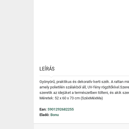
LEÍRÁS
Gyönyörű, praktikus és dekoratív kerti szék. A rattan mi
amely polietilén szálakból áll, UV-fény rögzítőkkel.Sz
szeretik az idejüket a természetben tölteni, és akik sz
Méretek: 52 x 60 x 73 cm (SzéxMéxMa)
Ean:
5901292682255
Eladó:
Bonu