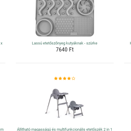
 x
Lassú etetőszőnyeg kutyáknak - szürke
7640 Ft
cm
Állítható magasságú és multifunkcionális etetőszék 2 in 1