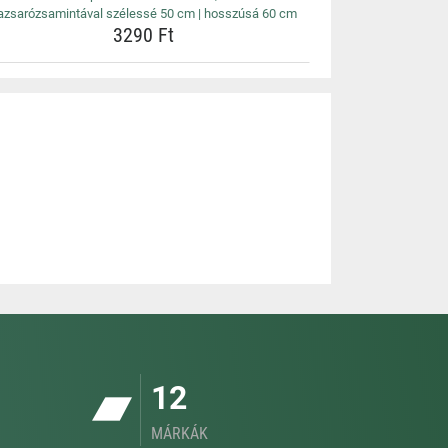
azsarózsamintával szélessé 50 cm | hosszúsá 60 cm
3290 Ft
12
MÁRKÁK