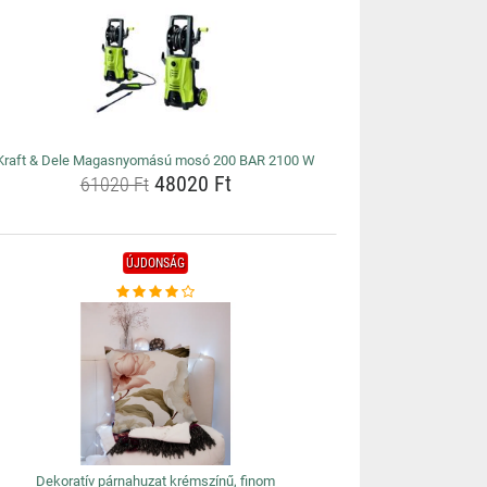
Kraft & Dele Magasnyomású mosó 200 BAR 2100 W
48020 Ft
61020 Ft
ÚJDONSÁG
Dekoratív párnahuzat krémszínű, finom