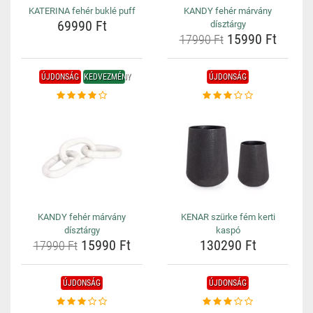
KATERINA fehér buklé puff
KANDY fehér márvány
69990 Ft
dísztárgy
15990 Ft
17990 Ft
ÚJDONSÁG
KEDVEZMÉNY
ÚJDONSÁG
KANDY fehér márvány
KENAR szürke fém kerti
dísztárgy
kaspó
15990 Ft
130290 Ft
17990 Ft
ÚJDONSÁG
ÚJDONSÁG