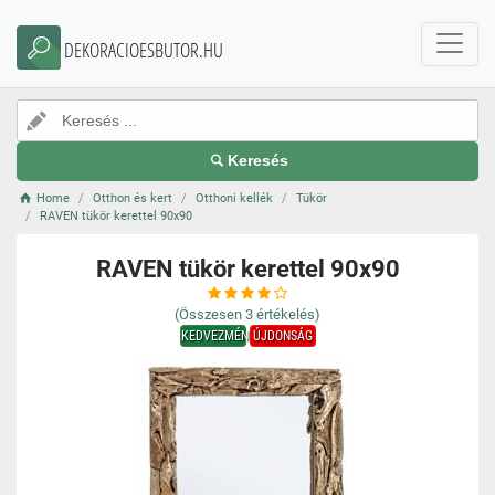
DEKORACIOESBUTOR.HU
Keresés
Home
Otthon és kert
Otthoni kellék
Tükör
RAVEN tükör kerettel 90x90
RAVEN tükör kerettel 90x90
(Összesen
3
értékelés)
KEDVEZMÉNY
ÚJDONSÁG