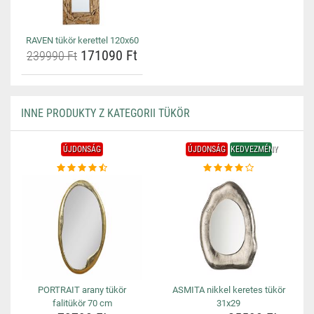
RAVEN tükör kerettel 120x60
171090 Ft
239990 Ft
INNE PRODUKTY Z KATEGORII TÜKÖR
ÚJDONSÁG
ÚJDONSÁG
KEDVEZMÉNY
PORTRAIT arany tükör
ASMITA nikkel keretes tükör
falitükör 70 cm
31x29