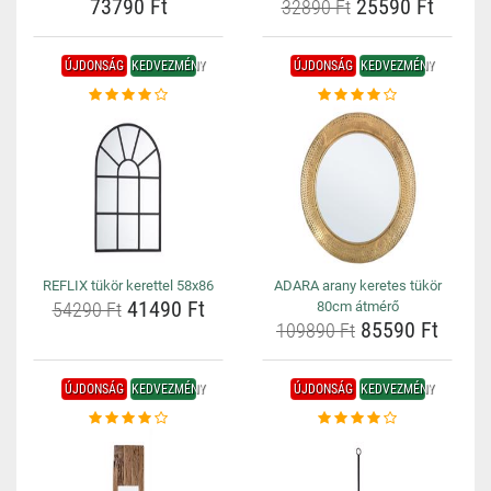
73790 Ft
25590 Ft
32890 Ft
ÚJDONSÁG
KEDVEZMÉNY
ÚJDONSÁG
KEDVEZMÉNY
REFLIX tükör kerettel 58x86
ADARA arany keretes tükör
41490 Ft
54290 Ft
80cm átmérő
85590 Ft
109890 Ft
ÚJDONSÁG
KEDVEZMÉNY
ÚJDONSÁG
KEDVEZMÉNY