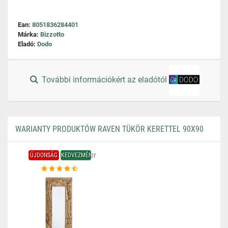
Ean:
8051836284401
Márka:
Bizzotto
Eladó:
Dodo
További információkért az eladótól
WARIANTY PRODUKTÓW RAVEN TÜKÖR KERETTEL 90X90
ÚJDONSÁG
KEDVEZMÉNY