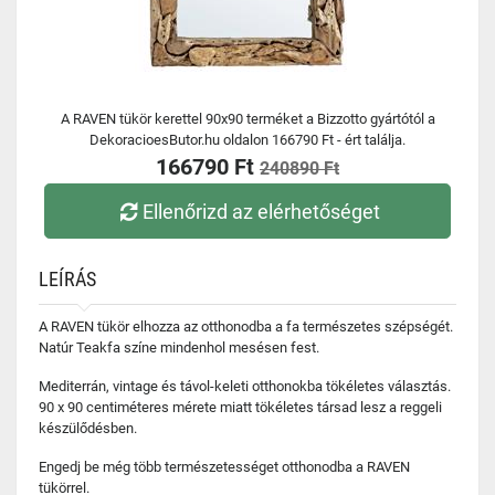
A RAVEN tükör kerettel 90x90 terméket a Bizzotto gyártótól a
DekoracioesButor.hu oldalon 166790 Ft - ért találja.
166790 Ft
240890 Ft
Ellenőrizd az elérhetőséget
LEÍRÁS
A RAVEN tükör elhozza az otthonodba a fa természetes szépségét.
Natúr Teakfa színe mindenhol mesésen fest.
Mediterrán, vintage és távol-keleti otthonokba tökéletes választás.
90 x 90 centiméteres mérete miatt tökéletes társad lesz a reggeli
készülődésben.
Engedj be még több természetességet otthonodba a RAVEN
tükörrel.