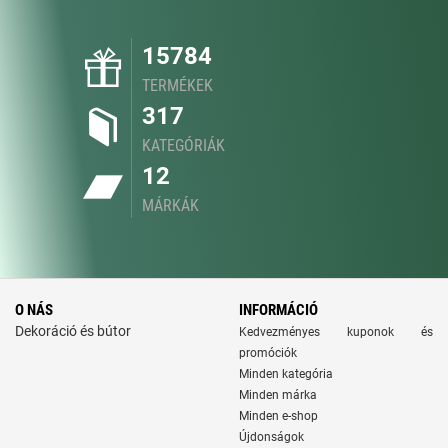
15784
TERMÉKEK
317
KATEGÓRIÁK
12
MÁRKÁK
O NÁS
INFORMÁCIÓ
Dekoráció és bútor
Kedvezményes kuponok és
promóciók
Minden kategória
Minden márka
Minden e-shop
Újdonságok