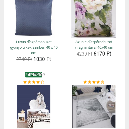
Luxus díszpárnahuzat
Szürke díszpárnahuzat
gyönyörű kék színben 40 x 40
virágmintával 40x40 cm
6170 Ft
cm
4230 Ft
1030 Ft
2740 Ft
KEDVEZMÉNY