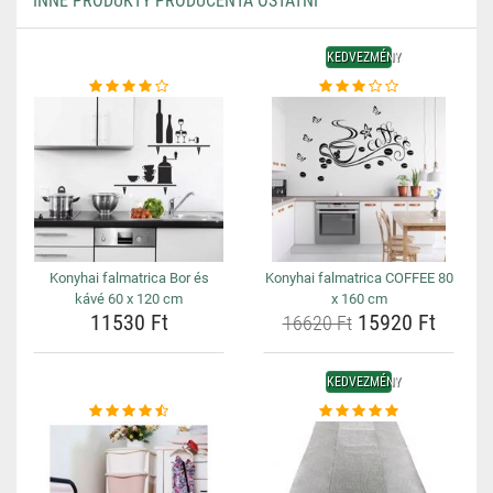
INNE PRODUKTY PRODUCENTA OSTATNÍ
KEDVEZMÉNY
Konyhai falmatrica Bor és
Konyhai falmatrica COFFEE 80
kávé 60 x 120 cm
x 160 cm
11530 Ft
15920 Ft
16620 Ft
KEDVEZMÉNY