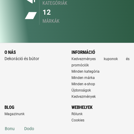
KATEGÓRIÁK
12
MÁRKÁK
O NÁS
INFORMÁCIÓ
Dekoráció és bútor
Kedvezményes kuponok és
promóciók
Minden kategória
Minden márka
Minden e-shop
Újdonságok
Kedvezmények
BLOG
WEBHELYEK
Magazinunk
Rólunk
Cookies
Bonu
Dodo