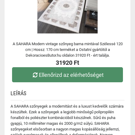
A SAHARA Modern vintage szőnyeg barna mintával Szélessé 120
cm | Hossz: 170 cm terméket a Ostatní gyártótól a
DekoracioesButor.hu oldalon 31920 Ft - ért találja.
31920 Ft
Ellenőrizd az elérhetőséget
LEÍRÁS
A SAHARA szőnyegek a modernitást és a luxust kedvelők számára
készültek. Ezek a szőnyegek a legjobb minőségű polipropilén
fonalból és poliészter kombinációból készülnek. Sűrű és puha
gyapjú, 10 milliméter magas és 2000 g/m2 súlyú. SAHARA
szőnyegeket elsősorban a nagyon magas kopásállóság jellemzi,
szálaik rugalmasak és ellenállnak a deformációnak. Nagyon