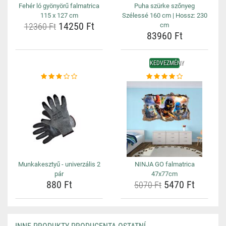
Fehér ló gyönyörű falmatrica
Puha szürke szőnyeg
115 x 127 cm
Szélessé 160 cm | Hossz: 230
14250 Ft
12360 Ft
cm
83960 Ft
KEDVEZMÉNY
Munkakesztyű - univerzális 2
NINJA GO falmatrica
pár
47x77cm
880 Ft
5470 Ft
5070 Ft