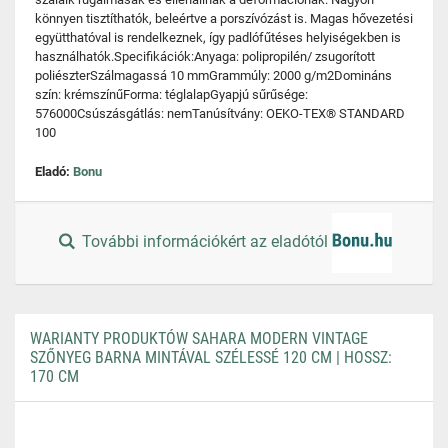
könnyen tisztíthatók, beleértve a porszívózást is. Magas hővezetési
együtthatóval is rendelkeznek, így padlófűtéses helyiségekben is
használhatók.Specifikációk:Anyaga: polipropilén/ zsugorított
poliészterSzálmagassá 10 mmGrammúly: 2000 g/m2Domináns
szín: krémszínűForma: téglalapGyapjú sűrűsége:
576000Csúszásgátlás: nemTanúsítvány: OEKO-TEX® STANDARD
100
Eladó:
Bonu
További információkért az eladótól
WARIANTY PRODUKTÓW SAHARA MODERN VINTAGE
SZŐNYEG BARNA MINTÁVAL SZÉLESSÉ 120 CM | HOSSZ:
170 CM