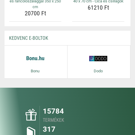
és ráncolószalaggal 350 x 250
40 x 70 cm - Cica és csillagok
61210 Ft
cm
20700 Ft
KEDVENC E-BOLTOK
Bonu
Dodo
15784
TERMÉKEK
317