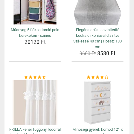
Műanyag 5 fiókos tároló polc
Elegáns ezüst asztalterítő
kerekeken - színes
kocka cirkóniával díszítve
20120 Ft
Szélessé 40 cm | Hossz: 180
cm
8580 Ft
9660 Ft
FRILLA Fehér függöny fodorral
Minőségi gyerek komód 121 x