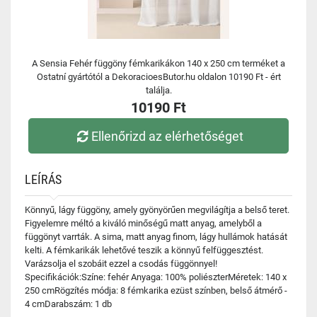
A Sensia Fehér függöny fémkarikákon 140 x 250 cm terméket a
Ostatní gyártótól a DekoracioesButor.hu oldalon 10190 Ft - ért
találja.
10190 Ft
Ellenőrizd az elérhetőséget
LEÍRÁS
Könnyű, lágy függöny, amely gyönyörűen megvilágítja a belső teret.
Figyelemre méltó a kiváló minőségű matt anyag, amelyből a
függönyt varrták. A sima, matt anyag finom, lágy hullámok hatását
kelti. A fémkarikák lehetővé teszik a könnyű felfüggesztést.
Varázsolja el szobáit ezzel a csodás függönnyel!
Specifikációk:Színe: fehér Anyaga: 100% poliészterMéretek: 140 x
250 cmRögzítés módja: 8 fémkarika ezüst színben, belső átmérő -
4 cmDarabszám: 1 db