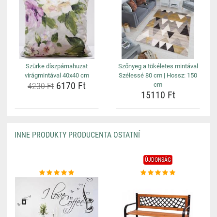
Szürke díszpárnahuzat
Szőnyeg a tökéletes mintával
virágmintával 40x40 cm
Szélessé 80 cm | Hossz: 150
6170 Ft
4230 Ft
cm
15110 Ft
INNE PRODUKTY PRODUCENTA OSTATNÍ
ÚJDONSÁG