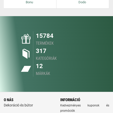
Bonu
Dodo
15784
TERMÉKEK
317
KATEGÓRIÁK
12
MÁRKÁK
O NÁS
INFORMÁCIÓ
Dekoráció és bútor
Kedvezményes kuponok és
promóciók