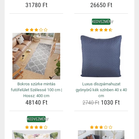
31780 Ft
26650 Ft
KEDVEZMÉNY
Bokros szürke mintás
Luxus díszpárnahuzat
futófelület Szélessé 100 cm |
gyönyörű kék színben 40 x 40
Hossz: 400 cm
cm
48140 Ft
1030 Ft
2740 Ft
KEDVEZMÉNY