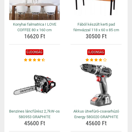
Konyhai falmatrica I LOVE
Fából készült kerti pad
COFFEE 80 x 160 cm
fémvázzal 118 x 60 x 85 cm
16620 Ft
30500 Ft
ÚJDONSÁG
ÚJDONSÁG
Benzines láncfűrész 2,7kW-os
Akkus ütvefúró-csavarhúzó
58G953 GRAPHITE
Energy 58G020 GRAPHITE
45600 Ft
45600 Ft