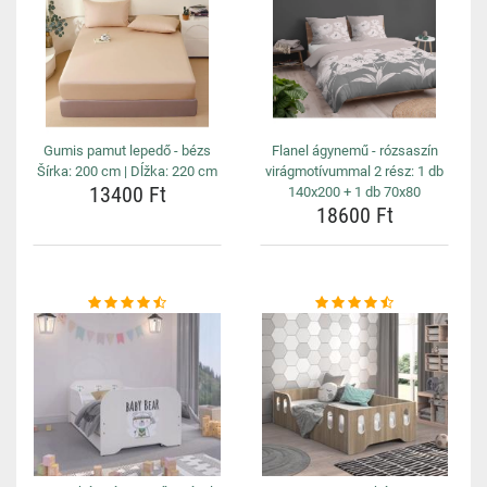
Gumis pamut lepedő - bézs
Flanel ágynemű - rózsaszín
Šírka: 200 cm | Dĺžka: 220 cm
virágmotívummal 2 rész: 1 db
13400 Ft
140x200 + 1 db 70x80
18600 Ft