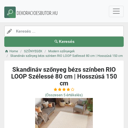
DEKORACIOESBUTOR.HU
Keresés
Home
SZŐNYEGEK
Modern szőnyegek
Skandináv szőnyeg bézs színben RIO LOOP Szélessé 80 cm | Hosszúsá 150 cm
Skandináv szőnyeg bézs színben RIO
LOOP Szélessé 80 cm | Hosszúsá 150
cm
(Összesen
5
értékelés)