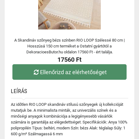
A Skandináv szőnyeg bézs színben RIO LOOP Szélessé 80 cm |
Hosszúsá 150 cm terméket a Ostatní gyártótól a
DekoracioesButor.hu oldalon 17560 Ft - ért találja.
17560 Ft
Ellenőrizd az elérhetőséget
LEÍRÁS
Az időtlen RIO LOOP skandináv stílusú szőnyegek új kollekcióját
mutatjuk be. A minimalista minták, az univerzális színek és a
minőségi anyagok kombinációja a legigényesebb vásárlók
számára is garantálja az elégedettséget. Specifikációk: Anya 100%
polipropilén Típus: beltéri, modern Szín: bézs Alak: téglalap Súly: 1
600 g/m² Szálmagassá 6 mm