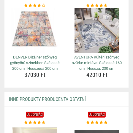
DENVER Dizájner szőnyeg
AVENTURA Kültéri szőnyeg
gyönyörű színekben Szélessé
szürke mintával Szélessé 160
200 cm | Hosszúsá 200 cm
cm | Hossza: 230 cm
37030 Ft
42010 Ft
INNE PRODUKTY PRODUCENTA OSTATNÍ
ÚJDONSÁG
ÚJDONSÁG