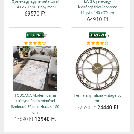
Gyerekágy ágyneműtartóval
LAKI Gyerekágy
140 x 70 cm - Baby maci
leesésgátlóval sonoma
69570 Ft
tölgyfa 140 x 70 cm
64910 Ft
KEDVEZMÉNY
KEDVEZMÉNY
TOSCANA Modern barna
Fém arany falióra vintage 50
szőnyeg finom mintával
cm
24440 Ft
Szélessé 80 cm | Hossz: 150
22620 Ft
cm
13940 Ft
15690 Ft