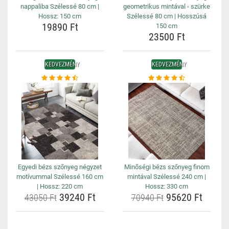
nappaliba Szélessé 80 cm |
geometrikus mintával - szürke
Hossz: 150 cm
Szélessé 80 cm | Hosszúsá
19890 Ft
150 cm
23500 Ft
KEDVEZMÉNY
KEDVEZMÉNY
Egyedi bézs szőnyeg négyzet
Minőségi bézs szőnyeg finom
motívummal Szélessé 160 cm
mintával Szélessé 240 cm |
| Hossz: 220 cm
Hossz: 330 cm
39240 Ft
95620 Ft
43050 Ft
70940 Ft