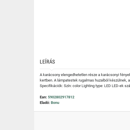
LEÍRÁS
A karácsony elengedhetetlen része a karácsonyi fények
kertben. A lámpatestek rugalmas huzalból készülnek, a
Specifikációk: Szín: color Lighting type: LED LED-ek sz
Ean:
5902802917812
Eladó:
Bonu