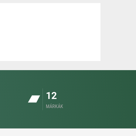
12
MÁRKÁK