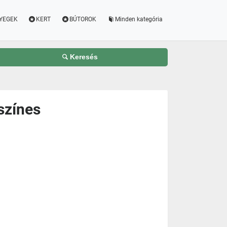
YEGEK
KERT
BÚTOROK
Minden kategória
Keresés
színes