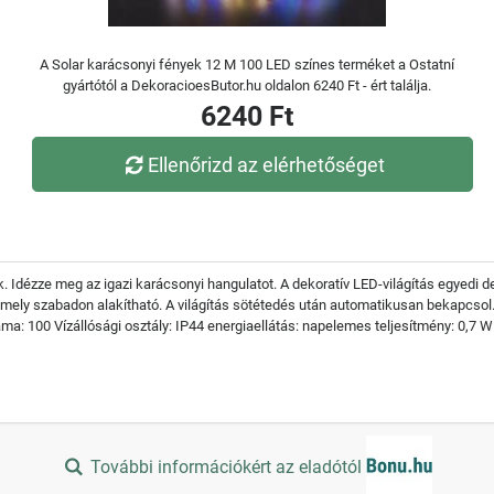
A Solar karácsonyi fények 12 M 100 LED színes terméket a Ostatní
gyártótól a DekoracioesButor.hu oldalon 6240 Ft - ért találja.
6240 Ft
Ellenőrizd az elérhetőséget
. Idézze meg az igazi karácsonyi hangulatot. A dekoratív LED-világítás egyedi 
mely szabadon alakítható. A világítás sötétedés után automatikusan bekapcsol
áma: 100 Vízállósági osztály: IP44 energiaellátás: napelemes teljesítmény: 0,7 W
További információkért az eladótól