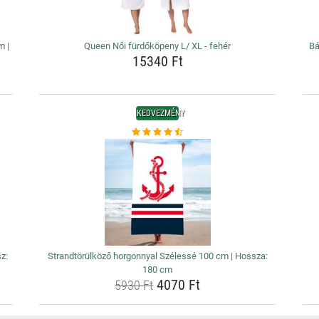
m |
Queen Női fürdőköpeny L/ XL - fehér
Bá
15340 Ft
KEDVEZMÉNY
z:
Strandtörülköző horgonnyal Szélessé 100 cm | Hossza:
180 cm
4070 Ft
5930 Ft