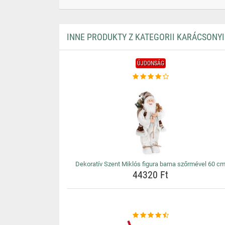
INNE PRODUKTY Z KATEGORII KARÁCSONY
ÚJDONSÁG
Dekoratív Szent Miklós figura barna szőrmével 60 c
44320 Ft