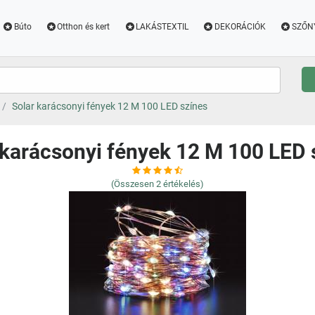
Búto
Otthon és kert
LAKÁSTEXTIL
DEKORÁCIÓK
SZŐN
Solar karácsonyi fények 12 M 100 LED színes
 karácsonyi fények 12 M 100 LED 
(Összesen
2
értékelés)