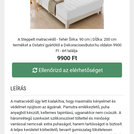
A Steppelt matracvédő - fehér Šírka: 90 cm | Dĺžka: 200 cm
terméket a Ostatní gyártótól a DekoracioesButor.hu oldalon 9900
Ft - ért találja.
9900 Ft
Ellenőrizd az elérhetőséget
LEÍRÁS
A matracvédő úgy lett kialakítva, hogy maximális kényelmet és
védelmet nyújtson az ágyának. Pamutra emlékeztető, puha
anyagból készült, kellemes tapintású, ugyanakkor nem csúszik. A
háromrétegű szerkezet szilikonszövet töltettel és minőségi
varrással nemcsak extra puhaságot, hanem tartósságot is biztosít.
A teljes kerületet körbeölelő, bevarrt gumiszalag tökéletesen