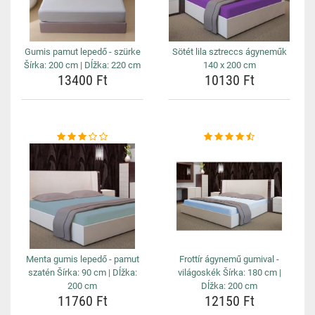
Gumis pamut lepedő - szürke
Sötét lila sztreccs ágyneműk
Šírka: 200 cm | Dĺžka: 220 cm
140 x 200 cm
13400 Ft
10130 Ft
Menta gumis lepedő - pamut
Frottír ágynemű gumival -
szatén Šírka: 90 cm | Dĺžka:
világoskék Šírka: 180 cm |
200 cm
Dĺžka: 200 cm
11760 Ft
12150 Ft