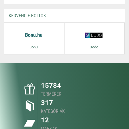
KEDVENC E-BOLTOK
Bonu
Dodo
15784
TERMÉKEK
317
KATEGÓRIÁK
12
MÁRKÁK