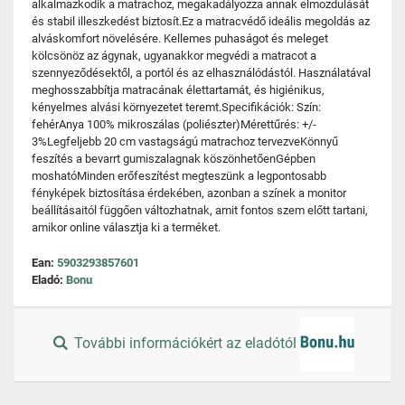
alkalmazkodik a matrachoz, megakadályozza annak elmozdulását
és stabil illeszkedést biztosít.Ez a matracvédő ideális megoldás az
alváskomfort növelésére. Kellemes puhaságot és meleget
kölcsönöz az ágynak, ugyanakkor megvédi a matracot a
szennyeződésektől, a portól és az elhasználódástól. Használatával
meghosszabbítja matracának élettartamát, és higiénikus,
kényelmes alvási környezetet teremt.Specifikációk: Szín:
fehérAnya 100% mikroszálas (poliészter)Mérettűrés: +/-
3%Legfeljebb 20 cm vastagságú matrachoz tervezveKönnyű
feszítés a bevarrt gumiszalagnak köszönhetőenGépben
moshatóMinden erőfeszítést megteszünk a legpontosabb
fényképek biztosítása érdekében, azonban a színek a monitor
beállításaitól függően változhatnak, amit fontos szem előtt tartani,
amikor online választja ki a terméket.
Ean:
5903293857601
Eladó:
Bonu
További információkért az eladótól