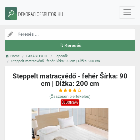
DEKORACIOESBUTOR.HU
Keresés
Home
LAKÁSTEXTIL
Lepedők
Steppelt matracvédő - fehér Šírka: 90 cm | Dĺžka: 200 cm
Steppelt matracvédő - fehér Šírka: 90
cm | Dĺžka: 200 cm
(Összesen
5
értékelés)
ÚJDONSÁG