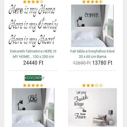
Dekoratív falmatrica HERE IS
Fali tábla a konyhához Kávé
MY HOME... 100 x 200 cm
20 x 60 cm Barna
24440 Ft
13780 Ft
12690 Ft
KEDVEZMÉNY