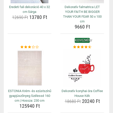
Eredeti fali dekoráció 40 x 32
Dekoratív falmatrica LET
cm Sárga
YOUR FAITH BE BIGGER
13780 Ft
12690 Ft
THAN YOUR FEAR 50 x 100
cm
9660 Ft
KEDVEZMÉNY
ESTONIA Krém- és ezüstszínű
Dekoratív konyhai óra Coffee
gyapjúszőnyeg Szélessé 160
House Kék
20240 Ft
cm | Hossza: 230 cm
18680 Ft
125940 Ft