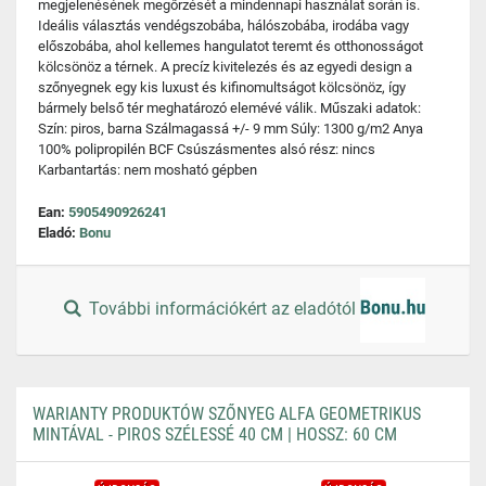
megjelenésének megőrzését a mindennapi használat során is.
Ideális választás vendégszobába, hálószobába, irodába vagy
előszobába, ahol kellemes hangulatot teremt és otthonosságot
kölcsönöz a térnek. A precíz kivitelezés és az egyedi design a
szőnyegnek egy kis luxust és kifinomultságot kölcsönöz, így
bármely belső tér meghatározó elemévé válik. Műszaki adatok:
Szín: piros, barna Szálmagassá +/- 9 mm Súly: 1300 g/m2 Anya
100% polipropilén BCF Csúszásmentes alsó rész: nincs
Karbantartás: nem mosható gépben
Ean:
5905490926241
Eladó:
Bonu
További információkért az eladótól
WARIANTY PRODUKTÓW SZŐNYEG ALFA GEOMETRIKUS
MINTÁVAL - PIROS SZÉLESSÉ 40 CM | HOSSZ: 60 CM