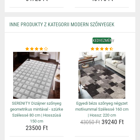
INNE PRODUKTY Z KATEGORII MODERN SZŐNYEGEK
KEDVEZMÉNY
SERENITY Dizájner szőnyeg
Egyedi bézs szőnyeg négyzet
geometrikus mintával - szürke
motívummal Szélessé 160 cm
Szélessé 80 cm | Hosszúsá
| Hossz: 220 cm
39240 Ft
150 cm
43050 Ft
23500 Ft