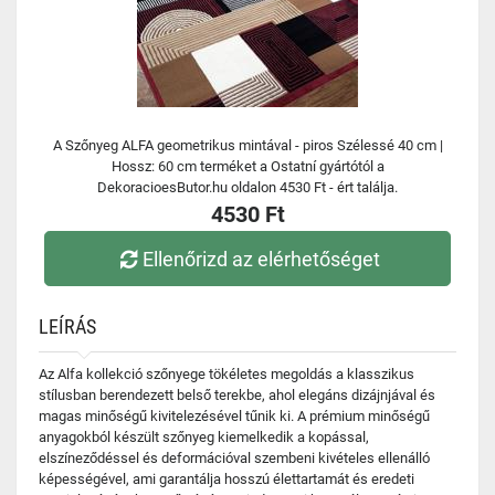
A Szőnyeg ALFA geometrikus mintával - piros Szélessé 40 cm |
Hossz: 60 cm terméket a Ostatní gyártótól a
DekoracioesButor.hu oldalon 4530 Ft - ért találja.
4530 Ft
Ellenőrizd az elérhetőséget
LEÍRÁS
Az Alfa kollekció szőnyege tökéletes megoldás a klasszikus
stílusban berendezett belső terekbe, ahol elegáns dizájnjával és
magas minőségű kivitelezésével tűnik ki. A prémium minőségű
anyagokból készült szőnyeg kiemelkedik a kopással,
elszíneződéssel és deformációval szembeni kivételes ellenálló
képességével, ami garantálja hosszú élettartamát és eredeti