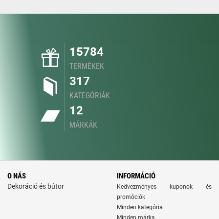
15784
TERMÉKEK
317
KATEGÓRIÁK
12
MÁRKÁK
O NÁS
INFORMÁCIÓ
Dekoráció és bútor
Kedvezményes kuponok és
promóciók
Minden kategória
Minden márka