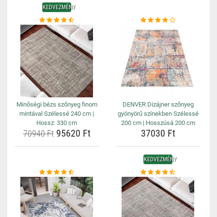
KEDVEZMÉNY
Minőségi bézs szőnyeg finom
DENVER Dizájner szőnyeg
mintával Szélessé 240 cm |
gyönyörű színekben Szélessé
Hossz: 330 cm
200 cm | Hosszúsá 200 cm
95620 Ft
37030 Ft
70940 Ft
KEDVEZMÉNY