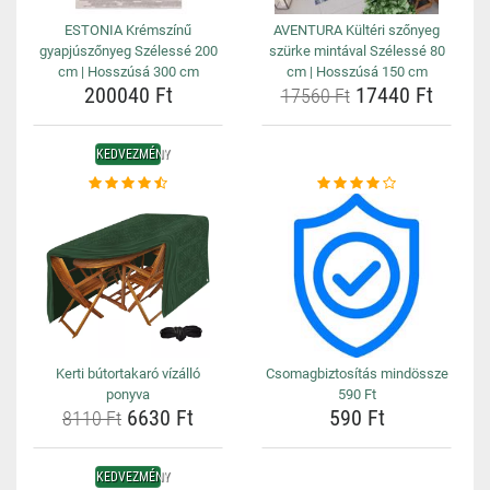
ESTONIA Krémszínű
AVENTURA Kültéri szőnyeg
gyapjúszőnyeg Szélessé 200
szürke mintával Szélessé 80
cm | Hosszúsá 300 cm
cm | Hosszúsá 150 cm
200040 Ft
17440 Ft
17560 Ft
KEDVEZMÉNY
Kerti bútortakaró vízálló
Csomagbiztosítás mindössze
ponyva
590 Ft
6630 Ft
590 Ft
8110 Ft
KEDVEZMÉNY