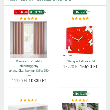
ÚJDONSÁG
KEDVEZMÉNY
KEDVEZMÉNY
Rózsaszín sötétítő
Pillangók falióra Zöld
16620 Ft
ablakfüggöny
15270 Ft
akasztókarikákkal 135 x 250
cm
10830 Ft
11130 Ft
KEDVEZMÉNY