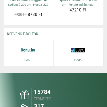
Sötét lila sztreccs ágyneműk
Gyerek íróasztal 77 x 50 x 96
Szélessé 200 cm | Hossz: 220
cm - Fekete indián maci
47210 Ft
cm
8730 Ft
9900 Ft
KEDVENC E-BOLTOK
Bonu
Dodo
15784
TERMÉKEK
317