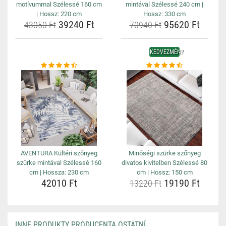
motívummal Szélessé 160 cm
mintával Szélessé 240 cm |
| Hossz: 220 cm
Hossz: 330 cm
39240 Ft
95620 Ft
43050 Ft
70940 Ft
KEDVEZMÉNY
AVENTURA Kültéri szőnyeg
Minőségi szürke szőnyeg
szürke mintával Szélessé 160
divatos kivitelben Szélessé 80
cm | Hossza: 230 cm
cm | Hossz: 150 cm
42010 Ft
19190 Ft
13220 Ft
INNE PRODUKTY PRODUCENTA OSTATNÍ