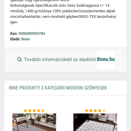
biztonságosak.Specifikációk:Szín: bézs Szálmagassá +/- 14
mmSúly: 1400 g/m2Anya 100% poliészterCsúszásmentes aljzat:
nincsKarbantartás: nem mosható gépbenOEKO-TEX tanúsítvány:
igen
Ean:
5905490923783
Eladó:
Bonu
További információkért az eladótól
INNE PRODUKTY Z KATEGORII MODERN SZŐNYEGEK