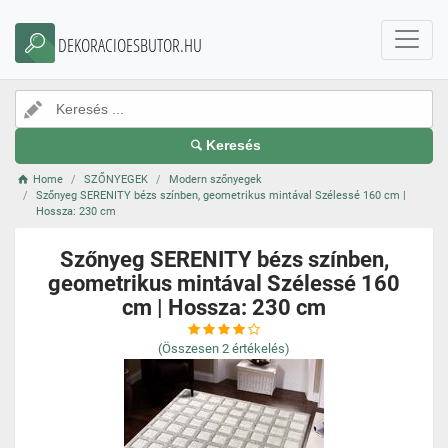
DEKORACIOESBUTOR.HU
Keresés
Home
SZŐNYEGEK
Modern szőnyegek
Szőnyeg SERENITY bézs színben, geometrikus mintával Szélessé 160 cm |
Hossza: 230 cm
Szőnyeg SERENITY bézs színben,
geometrikus mintával Szélessé 160
cm | Hossza: 230 cm
(Összesen
2
értékelés)