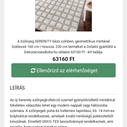
A Szőnyeg SERENITY bézs színben, geometrikus mintával
Szélessé 160 cm | Hossza: 230 cm terméket a Ostatní gyártótól a
DekoracioesButor.hu oldalon 63160 Ft - ért találja.
63160 Ft
Ellenőrizd az elérhetőséget
LEÍRÁS
Az új Serenity szőnyegkollekció szemet gyönyörködtető mintákkal
tökéletes választás lehet egy modern nappali vagy hálószoba
számára. A szőnyegek puha és kellemes tapintású, kb. 14 mm-es
bolyhokkal rendelkeznek, amelyek kiváló minőségű poliészterből
készülnek. Emellett OEKO-TEX tanúsítvánnyal rendelkeznek, ami
igazolja, hogy egészségünkre nézve