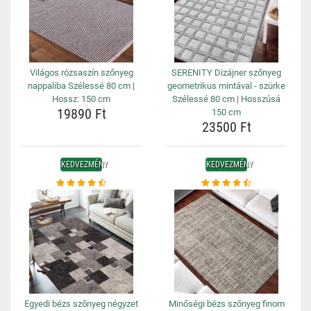
Világos rózsaszín szőnyeg
SERENITY Dizájner szőnyeg
nappaliba Szélessé 80 cm |
geometrikus mintával - szürke
Hossz: 150 cm
Szélessé 80 cm | Hosszúsá
19890 Ft
150 cm
23500 Ft
KEDVEZMÉNY
KEDVEZMÉNY
Egyedi bézs szőnyeg négyzet
Minőségi bézs szőnyeg finom