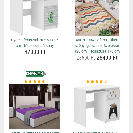
Gyerek íróasztal 76 x 50 x 96
AVENTURA Csíkos kültéri
cm - Mesebeli sárkány
szőnyeg - színes Szélessé
47330 Ft
120 cm | Hosszúsá 170 cm
25490 Ft
25600 Ft
KEDVEZMÉNY