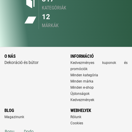
KATEGÓRIÁK
12
MÁRKÁK
O NÁS
INFORMÁCIÓ
Dekoráció és bútor
Kedvezményes kuponok és
promóciók
Minden kategória
Minden márka
Minden e-shop
Újdonságok
Kedvezmények
BLOG
WEBHELYEK
Magazinunk
Rólunk
Cookies
Bonu
Dodo