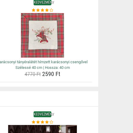
KEDVEZMÉNY
arácsonyi tányéralátét hímzett karácsonyi csengővel
Szélessé 40 cm | Hossza: 40 cm
2590 Ft
4770 Ft
KEDVEZMÉNY