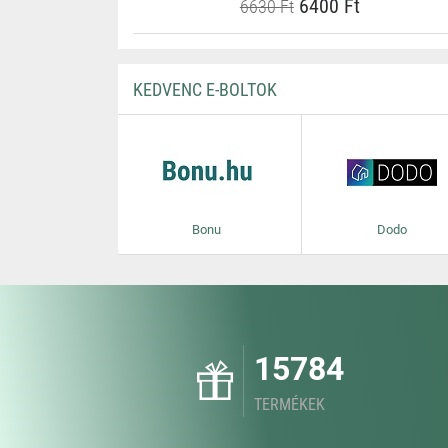
6400 Ft
6630 Ft
KEDVENC E-BOLTOK
Bonu
Dodo
15784
TERMÉKEK