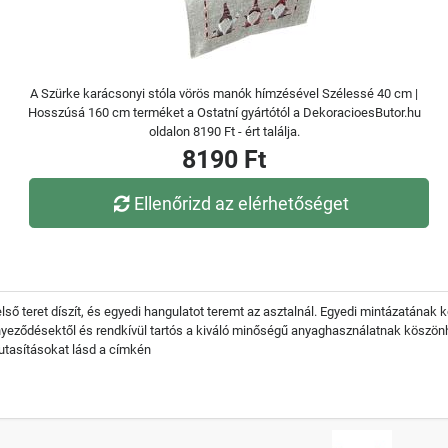
A Szürke karácsonyi stóla vörös manók hímzésével Szélessé 40 cm |
Hosszúsá 160 cm terméket a Ostatní gyártótól a DekoracioesButor.hu
oldalon 8190 Ft - ért találja.
8190 Ft
Ellenőrizd az elérhetőséget
lső teret díszít, és egyedi hangulatot teremt az asztalnál. Egyedi mintázatának k
nnyeződésektől és rendkívül tartós a kiváló minőségű anyaghasználatnak köszön
 utasításokat lásd a címkén