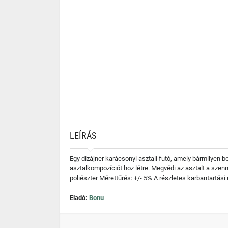
LEÍRÁS
Egy dizájner karácsonyi asztali futó, amely bármilyen be
asztalkompozíciót hoz létre. Megvédi az asztalt a sze
poliészter Mérettűrés: +/- 5% A részletes karbantartási
Eladó:
Bonu