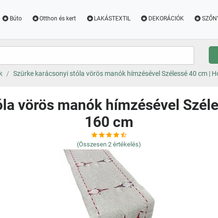
Búto
Otthon és kert
LAKÁSTEXTIL
DEKORÁCIÓK
SZŐN
k
Szürke karácsonyi stóla vörös manók hímzésével Szélessé 40 cm | 
óla vörös manók hímzésével Szél
160 cm
(Összesen
2
értékelés)