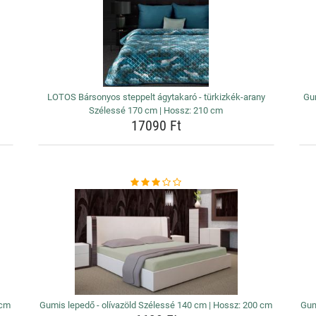
LOTOS Bársonyos steppelt ágytakaró - türkizkék-arany
Gum
Szélessé 170 cm | Hossz: 210 cm
17090 Ft
 cm
Gumis lepedő - olívazöld Szélessé 140 cm | Hossz: 200 cm
Gum