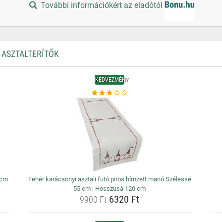
További információkért az eladótól
 ASZTALTERÍTŐK
KEDVEZMÉNY
 cm
Fehér karácsonyi asztali futó piros hímzett manó Szélessé
55 cm | Hosszúsá 120 cm
6320 Ft
9900 Ft