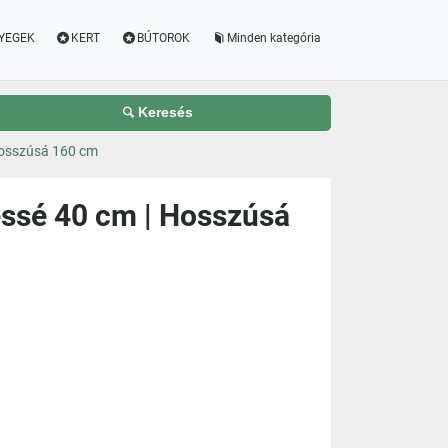
YEGEK
KERT
BÚTOROK
Minden kategória
Keresés
Hosszúsá 160 cm
essé 40 cm | Hosszúsá