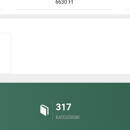
6630 Ft
317
KATEGÓRIÁK