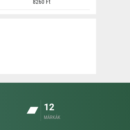
8260 Ft
12
MÁRKÁK