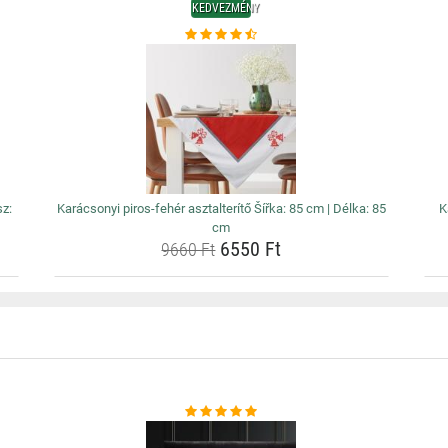
KEDVEZMÉNY
sz:
Karácsonyi piros-fehér asztalterítő Šířka: 85 cm | Délka: 85
K
cm
6550 Ft
9660 Ft