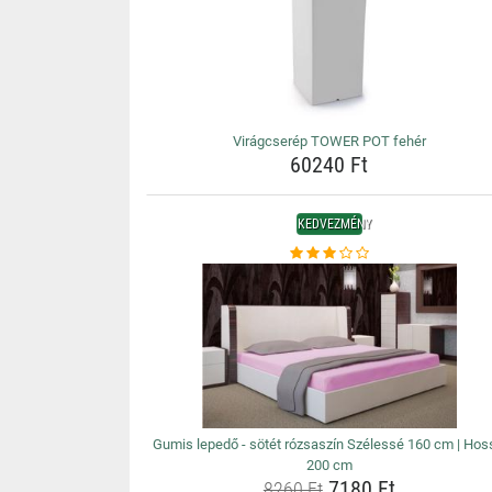
Virágcserép TOWER POT fehér
60240 Ft
KEDVEZMÉNY
Gumis lepedő - sötét rózsaszín Szélessé 160 cm | Hos
200 cm
7180 Ft
8260 Ft