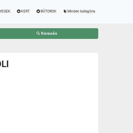
YEGEK
KERT
BÚTOROK
Minden kategória
Keresés
OLI