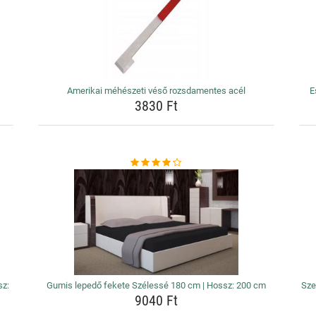
Amerikai méhészeti véső rozsdamentes acél
E
3830 Ft
sz:
Gumis lepedő fekete Szélessé 180 cm | Hossz: 200 cm
Sze
9040 Ft