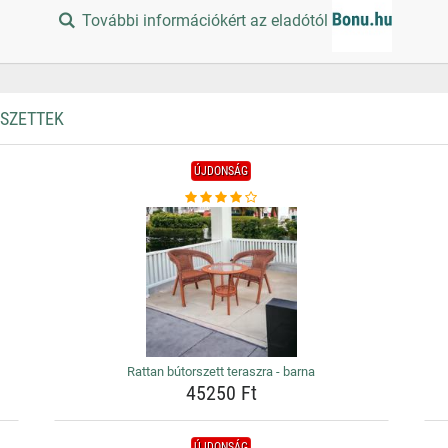
További információkért az eladótól
RSZETTEK
ÚJDONSÁG
Rattan bútorszett teraszra - barna
45250 Ft
ÚJDONSÁG