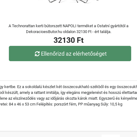
A Technorattan kerti bútorszett NAPOLI terméket a Ostatní gyártótól a
DekoracioesButor.hu oldalon 32130 Ft - ért találja.
32130 Ft
Ellenőrizd az elérhetőséget
 vagy kertbe. Ez a sokoldalú készlet két összecsukható székből és egy összecsukh
l készült, amely a rattant imitálja, így elegáns megjelenést és hosszú élettartamo
llene az elszíneződés vagy az időjárás okozta károk miatt. Egyszerű és kényelm
etei: 84 x 46 x 53 cm Felépítés: porszórt fém, PP műanyag Súly: 10,5 kg