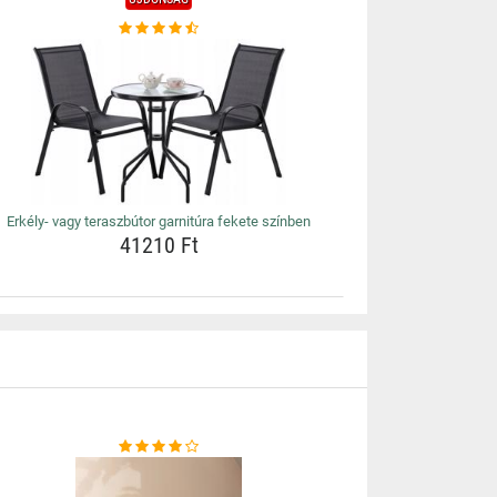
Erkély- vagy teraszbútor garnitúra fekete színben
41210 Ft