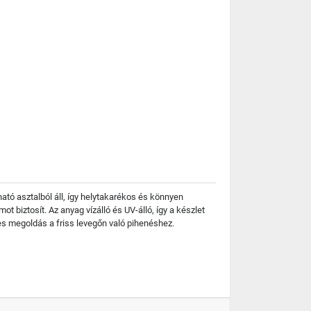
ató asztalból áll, így helytakarékos és könnyen
t biztosít. Az anyag vízálló és UV-álló, így a készlet
es megoldás a friss levegőn való pihenéshez.