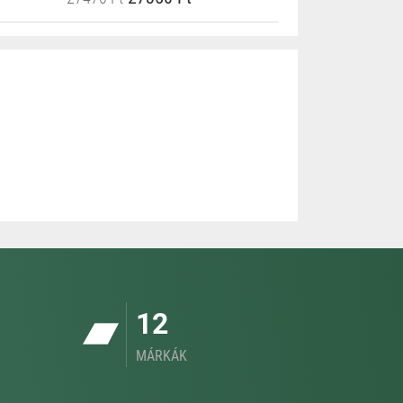
12
MÁRKÁK