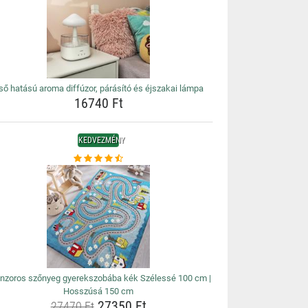
ső hatású aroma diffúzor, párásító és éjszakai lámpa
16740 Ft
KEDVEZMÉNY
nzoros szőnyeg gyerekszobába kék Szélessé 100 cm |
Hosszúsá 150 cm
27350 Ft
27470 Ft