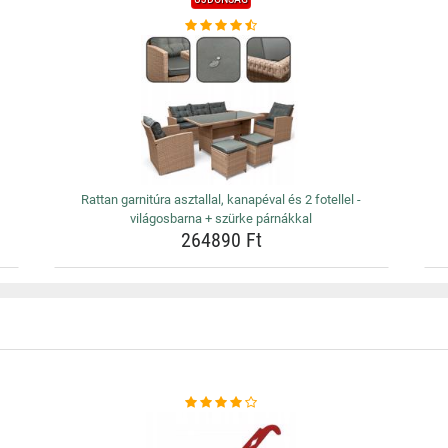
Rattan garnitúra asztallal, kanapéval és 2 fotellel -
világosbarna + szürke párnákkal
264890 Ft