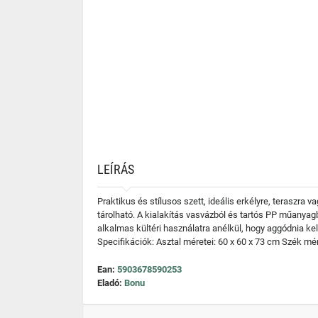
LEÍRÁS
Praktikus és stílusos szett, ideális erkélyre, teraszra
tárolható. A kialakítás vasvázból és tartós PP műanyagbó
alkalmas kültéri használatra anélkül, hogy aggódnia ke
Specifikációk: Asztal méretei: 60 x 60 x 73 cm Szék mér
Ean:
5903678590253
Eladó:
Bonu