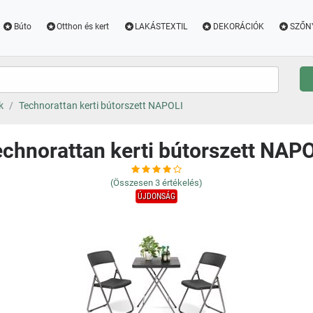
Búto
Otthon és kert
LAKÁSTEXTIL
DEKORÁCIÓK
SZŐN
k
Technorattan kerti bútorszett NAPOLI
chnorattan kerti bútorszett NAP
(Összesen
3
értékelés)
ÚJDONSÁG