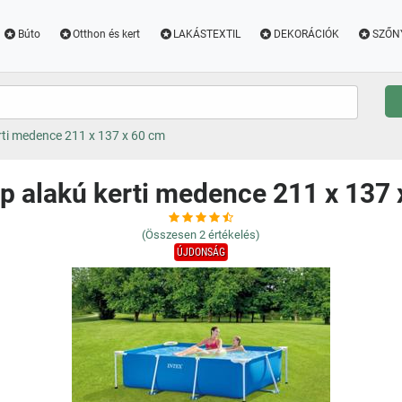
Búto
Otthon és kert
LAKÁSTEXTIL
DEKORÁCIÓK
SZŐN
rti medence 211 x 137 x 60 cm
p alakú kerti medence 211 x 137
(Összesen
2
értékelés)
ÚJDONSÁG