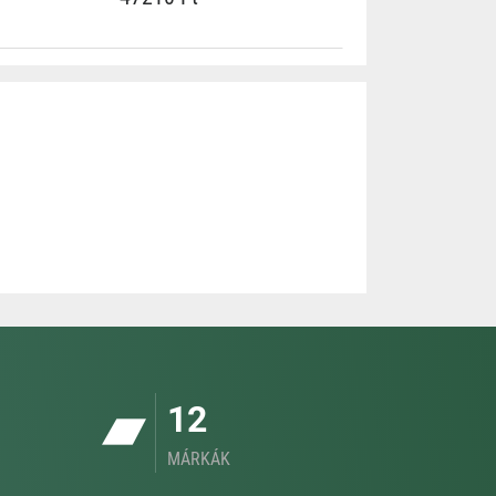
12
MÁRKÁK