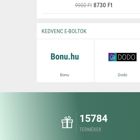
8730 Ft
9900 Ft
KEDVENC E-BOLTOK
Bonu
Dodo
15784
TERMÉKEK