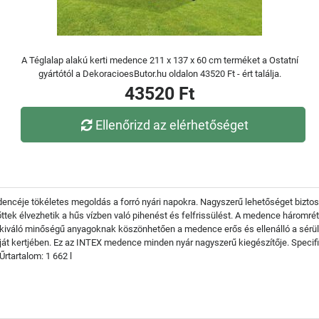
A Téglalap alakú kerti medence 211 x 137 x 60 cm terméket a Ostatní
gyártótól a DekoracioesButor.hu oldalon 43520 Ft - ért találja.
43520 Ft
Ellenőrizd az elérhetőséget
encéje tökéletes megoldás a forró nyári napokra. Nagyszerű lehetőséget biztosí
ttek élvezhetik a hűs vízben való pihenést és felfrissülést. A medence háromré
 A kiváló minőségű anyagoknak köszönhetően a medence erős és ellenálló a sérül
aját kertjében. Ez az INTEX medence minden nyár nagyszerű kiegészítője. Speci
tartalom: 1 662 l