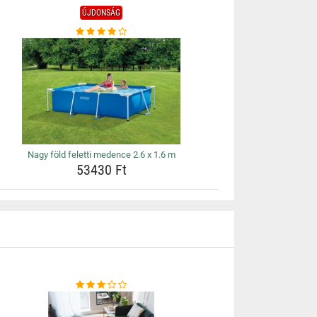
ÚJDONSÁG
Nagy föld feletti medence 2.6 x 1.6 m
53430 Ft