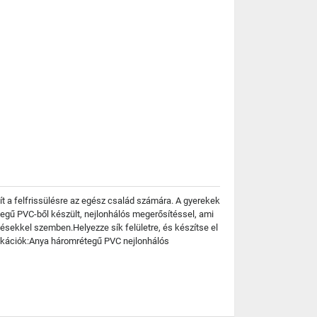
t a felfrissülésre az egész család számára. A gyerekek
tegű PVC-ből készült, nejlonhálós megerősítéssel, ami
ésekkel szemben.Helyezze sík felületre, és készítse el
fikációk:Anya háromrétegű PVC nejlonhálós