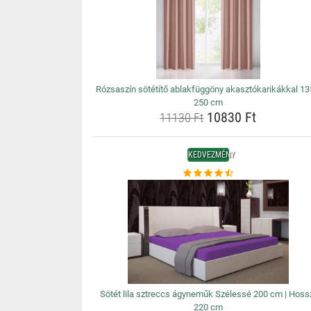
Rózsaszín sötétítő ablakfüggöny akasztókarikákkal 13
250 cm
10830 Ft
11130 Ft
KEDVEZMÉNY
Sötét lila sztreccs ágyneműk Szélessé 200 cm | Hoss
220 cm