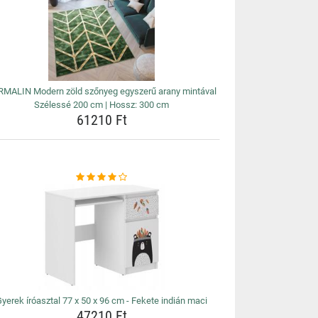
MALIN Modern zöld szőnyeg egyszerű arany mintával
Szélessé 200 cm | Hossz: 300 cm
61210 Ft
yerek íróasztal 77 x 50 x 96 cm - Fekete indián maci
47210 Ft