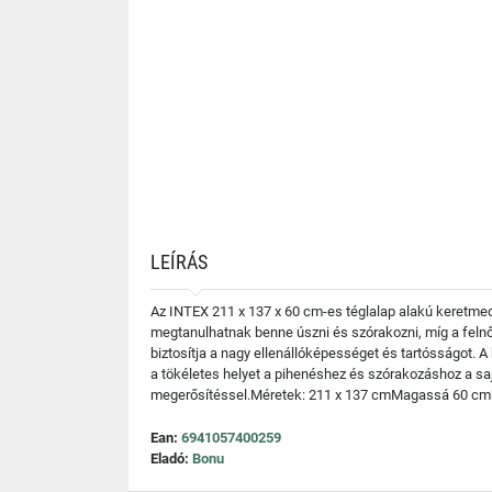
LEÍRÁS
Az INTEX 211 x 137 x 60 cm-es téglalap alakú keretmed
megtanulhatnak benne úszni és szórakozni, míg a felnő
biztosítja a nagy ellenállóképességet és tartósságot.
a tökéletes helyet a pihenéshez és szórakozáshoz a s
megerősítéssel.Méretek: 211 x 137 cmMagassá 60 cmŰr
Ean:
6941057400259
Eladó:
Bonu