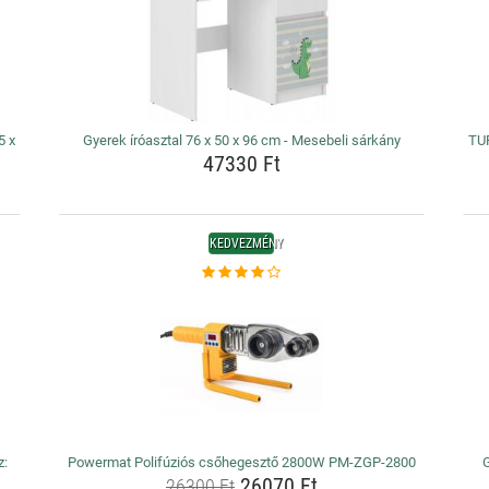
5 x
Gyerek íróasztal 76 x 50 x 96 cm - Mesebeli sárkány
TUR
47330 Ft
KEDVEZMÉNY
z:
Powermat Polifúziós csőhegesztő 2800W PM-ZGP-2800
G
26070 Ft
26300 Ft