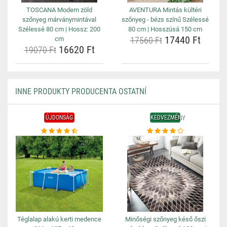
TOSCANA Modern zöld
AVENTURA Mintás kültéri
szőnyeg márványmintával
szőnyeg - bézs színű Szélessé
Szélessé 80 cm | Hossz: 200
80 cm | Hosszúsá 150 cm
17440 Ft
cm
17560 Ft
16620 Ft
19070 Ft
INNE PRODUKTY PRODUCENTA OSTATNÍ
ÚJDONSÁG
KEDVEZMÉNY
Téglalap alakú kerti medence
Minőségi szőnyeg késő őszi