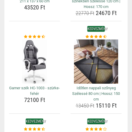
211 x 137 x 60 cm
színekben Szélessé 120 cm |
43520 Ft
Hossz: 170 cm
24670 Ft
22770 Ft
KEDVEZMÉNY
Gamer szék HC-1003 - szürke-
Időtlen nappali szőnyeg
fehér
Szélessé 80 cm | Hossz: 150
72100 Ft
cm
15110 Ft
13450 Ft
KEDVEZMÉNY
KEDVEZMÉNY