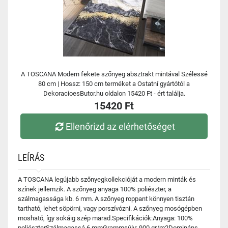
A TOSCANA Modern fekete szőnyeg absztrakt mintával Szélessé
80 cm | Hossz: 150 cm terméket a Ostatní gyártótól a
DekoracioesButor.hu oldalon 15420 Ft - ért találja.
15420 Ft
Ellenőrizd az elérhetőséget
LEÍRÁS
A TOSCANA legújabb szőnyegkollekcióját a modern minták és
színek jellemzik. A szőnyeg anyaga 100% poliészter, a
szálmagassága kb. 6 mm. A szőnyeg roppant könnyen tisztán
tartható, lehet söpörni, vagy porszívózni. A szőnyeg mosógépben
mosható, így sokáig szép marad.Specifikációk:Anyaga: 100%
poliészterSzálmagassá 6 mmGrammsúly: 900 gr/m2Domináns