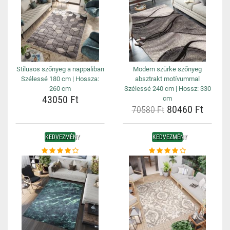
Stílusos szőnyeg a nappaliban
Modern szürke szőnyeg
Szélessé 180 cm | Hossza:
absztrakt motívummal
260 cm
Szélessé 240 cm | Hossz: 330
43050 Ft
cm
80460 Ft
70580 Ft
KEDVEZMÉNY
KEDVEZMÉNY