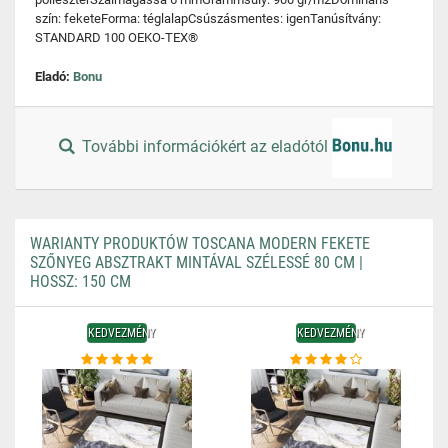
szín: feketeForma: téglalapCsúszásmentes: igenTanúsítvány:
STANDARD 100 OEKO-TEX®
Eladó:
Bonu
További információkért az eladótól
WARIANTY PRODUKTÓW TOSCANA MODERN FEKETE
SZŐNYEG ABSZTRAKT MINTÁVAL SZÉLESSÉ 80 CM |
HOSSZ: 150 CM
KEDVEZMÉNY
KEDVEZMÉNY