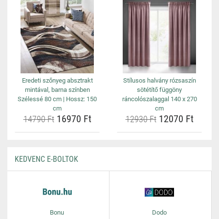
Eredeti szőnyeg absztrakt
Stílusos halvány rózsaszín
mintával, barna színben
sötétítő függöny
Szélessé 80 cm | Hossz: 150
ráncolószalaggal 140 x 270
cm
cm
16970 Ft
12070 Ft
14790 Ft
12930 Ft
KEDVENC E-BOLTOK
Bonu
Dodo