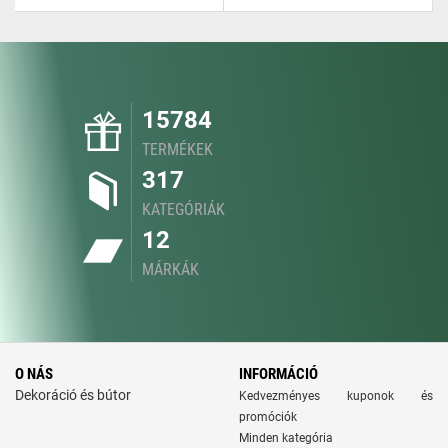
15784
TERMÉKEK
317
KATEGÓRIÁK
12
MÁRKÁK
O NÁS
INFORMÁCIÓ
Dekoráció és bútor
Kedvezményes kuponok és
promóciók
Minden kategória