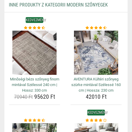
INNE PRODUKTY Z KATEGORII MODERN SZŐNYEGEK
KEDVEZMÉNY
Minőségi bézs szőnyeg finom
AVENTURA Kültéri szőnyeg
mintával Szélessé 240 cm |
szürke mintával Szélessé 160
Hossz: 330 cm
cm | Hossza: 230 cm
95620 Ft
42010 Ft
70940 Ft
KEDVEZMÉNY